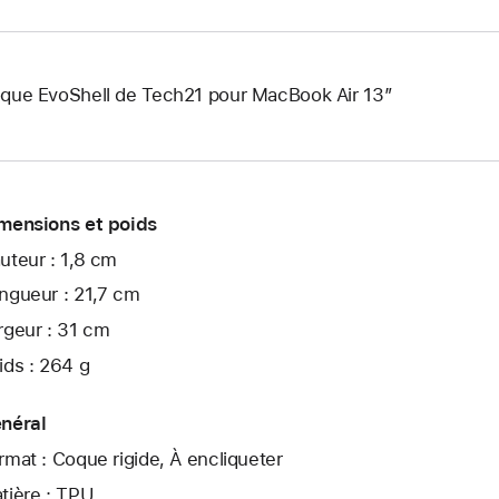
que EvoShell de Tech21 pour MacBook Air 13″
mensions et poids
uteur : 1,8 cm
ngueur : 21,7 cm
rgeur : 31 cm
ids : 264 g
néral
rmat : Coque rigide, À encliqueter
tière : TPU