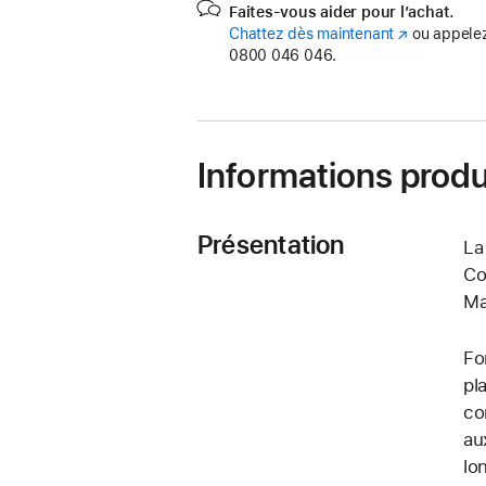
Faites-vous aider pour l’achat.
Chattez dès maintenant
(s’ouvre
ou appelez
0800 046 046.
dans
une
nouvelle
fenêtre)
Informations produ
Présentation
La
Co
Ma
Fo
pl
co
au
lo