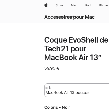
Apple
Store
Mac
iPad
iPhone
Accessoires pour Mac
Tout parcourir
Coque EvoShell de
Tech21 pour
MacBook Air 13″
59,95 €
Taille
Coloris - Noir