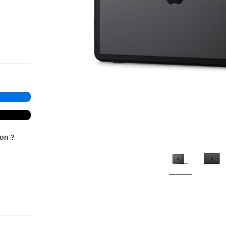
ion ?