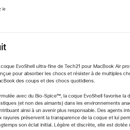
 le
it
 coque EvoShell ultra-fine de Tech21 pour MacBook Air protè
nçue pour absorber les chocs et résister à de multiples chu
cBook des coups et des chocs quotidiens.
rmulée avec du Bio-Spice™, la coque EvoShell favorise la
astiques (et non des aimants) dans les environnements anaé
ntribuant ainsi à un avenir plus responsable. Des agents in
x rayures préservent la transparence de la coque et lui pe
ngtemps son éclat initial. Légère et discrète, elle est dotée