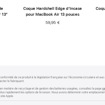
de
Coque Hardshell Edge d’Incase
Coqu
 13″
pour MacBook Air 13 pouces
59,95 €
onformité de ce produit à la législation française sur l’économie circulaire et a
acter le fabriquant.
en matière de recyclage et de gestion des batteries usagées, consultez la page
re
plus rapidement les options de livraison. Nous avons déterminé votre emplacement
 site Apple.