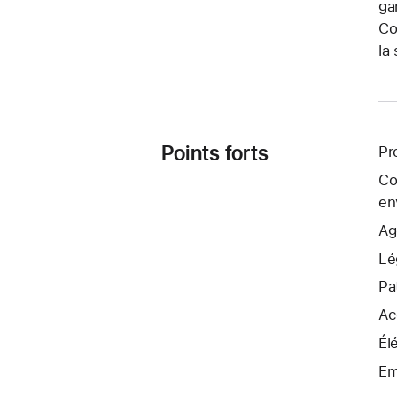
ga
Co
la
Points forts
Pr
Co
en
Ag
Lé
Pa
Ac
Él
Em