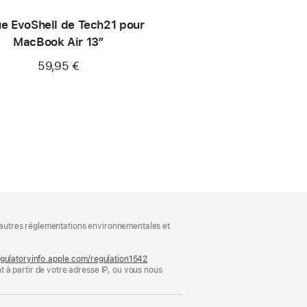
e EvoShell de Tech21 pour
MacBook Air 13″
59,95 €
ux autres réglementations environnementales et
gulatoryinfo.apple.com/regulation1542
(s’ouvre
 à partir de votre adresse IP, ou vous nous
dans
une
nouvelle
fenêtre)