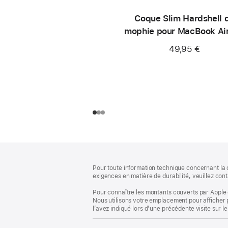
Coque Slim Hardshell 
mophie pour MacBook Air
49,95 €
Pied
Notes
de
de
Pour toute information technique concernant la c
bas
page
exigences en matière de durabilité, veuillez cont
de
page
Pour connaître les montants couverts par Apple 
Nous utilisons votre emplacement pour afficher 
l’avez indiqué lors d’une précédente visite sur le