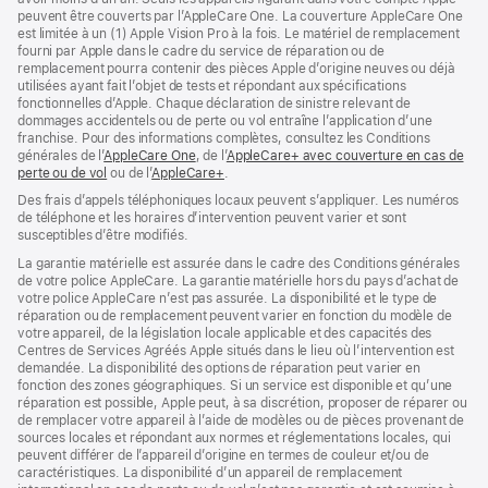
peuvent être couverts par l’AppleCare One. La couverture AppleCare One
est limitée à un (1) Apple Vision Pro à la fois. Le matériel de remplacement
fourni par Apple dans le cadre du service de réparation ou de
remplacement pourra contenir des pièces Apple d’origine neuves ou déjà
utilisées ayant fait l’objet de tests et répondant aux spécifications
fonctionnelles d’Apple. Chaque déclaration de sinistre relevant de
dommages accidentels ou de perte ou vol entraîne l’application d’une
franchise. Pour des informations complètes, consultez les Conditions
générales de l’
AppleCare One
(s’ouvre
, de l’
AppleCare+ avec couverture en cas de
perte ou de vol
(s’ouvre
ou de l’
AppleCare+
dans
(s’ouvre
.
dans
une
dans
Des frais d’appels téléphoniques locaux peuvent s’appliquer. Les numéros
une
nouvelle
une
de téléphone et les horaires d’intervention peuvent varier et sont
nouvelle
fenêtre)
nouvelle
susceptibles d’être modifiés.
fenêtre)
fenêtre)
La garantie matérielle est assurée dans le cadre des Conditions générales
de votre police AppleCare. La garantie matérielle hors du pays d’achat de
votre police AppleCare n’est pas assurée. La disponibilité et le type de
réparation ou de remplacement peuvent varier en fonction du modèle de
votre appareil, de la législation locale applicable et des capacités des
Centres de Services Agréés Apple situés dans le lieu où l’intervention est
demandée. La disponibilité des options de réparation peut varier en
fonction des zones géographiques. Si un service est disponible et qu’une
réparation est possible, Apple peut, à sa discrétion, proposer de réparer ou
de remplacer votre appareil à l’aide de modèles ou de pièces provenant de
sources locales et répondant aux normes et réglementations locales, qui
peuvent différer de l’appareil d’origine en termes de couleur et/ou de
caractéristiques. La disponibilité d’un appareil de remplacement