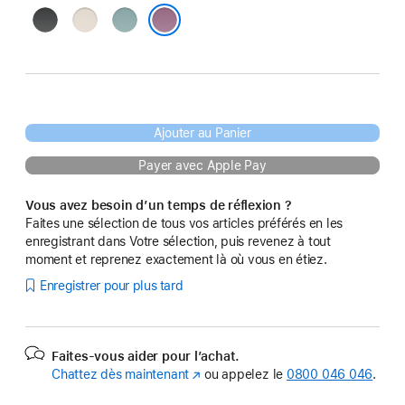
Noir
Pierre
Bleu
obscur
de
marée
Violet vespéral
montagne
Ajouter au Panier
Payer avec Apple Pay
Vous avez besoin d’un temps de réflexion ?
Faites une sélection de tous vos articles préférés en les
enregistrant dans Votre sélection, puis revenez à tout
moment et reprenez exactement là où vous en étiez.
Enregistrer pour plus tard
Faites-vous aider pour l’achat.
Chattez dès maintenant
(s’ouvre
ou appelez le
0800 046 046
.
dans