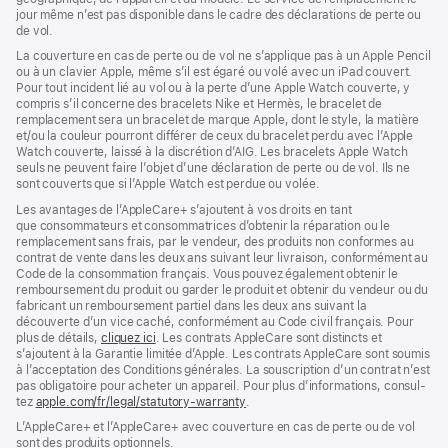
fenêtre)
jour même n’est pas disponible dans le cadre des déclarations de perte ou
de vol.
La couverture en cas de perte ou de vol ne s’applique pas à un Apple Pencil
ou à un clavier Apple, même s’il est égaré ou volé avec un iPad couvert.
Pour tout incident lié au vol ou à la perte d’une Apple Watch couverte, y
compris s’il concerne des bracelets Nike et Hermès, le bracelet de
remplacement sera un bracelet de marque Apple, dont le style, la matière
et/ou la couleur pourront différer de ceux du bracelet perdu avec l’Apple
Watch couverte, laissé à la discrétion d’AIG. Les bracelets Apple Watch
seuls ne peuvent faire l’objet d’une déclaration de perte ou de vol. Ils ne
sont couverts que si l’Apple Watch est perdue ou volée.
Les avan­tages de l’AppleCare+ s’ajoutent à vos droits en tant
que consommateurs et consommatrices d’obtenir la réparation ou le
rempla­cement sans frais, par le vendeur, des pro­duits non conformes au
contrat de vente dans les deux ans suivant leur livraison, conformément au
Code de la consom­mation français. Vous pouvez égale­ment obtenir le
rembour­sement du produit ou garder le produit et obtenir du vendeur ou du
fabricant un rembour­sement partiel dans les deux ans suivant la
découverte d’un vice caché, conformément au Code civil français. Pour
plus de détails,
cliquez ici
(s’ouvre
. Les contrats AppleCare sont distincts et
s’ajoutent à la Garantie limitée d’Apple. Les contrats AppleCare sont soumis
dans
à l’acceptation des Conditions générales. La souscription d’un contrat n’est
une
pas obligatoire pour acheter un appa­reil. Pour plus d’infor­mations, consul­
nouvelle
tez
apple.com/fr/legal/statutory-warranty
fenêtre)
(s’ouvre
.
dans
L’AppleCare+ et l’AppleCare+ avec couver­ture en cas de perte ou de vol
une
sont des pro­duits optionnels.