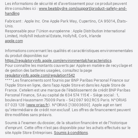
Notes
Les informations de sécurité et d’avertissement pour ce produit peuvent
de
de
être consultées ici :
www.beatsbydre.com/support/product-safety-and-
bas
page
handling
(s’ouvre
de
dans
Fabricant : Apple Inc. One Apple Park Way, Cupertino, CA 95014, États-
page
une
Unis.
nouvelle
Responsable pour l’Union européenne : Apple Distribution International
fenêtre)
Limited, Hollyhill Industrial Estate, Hollyhill, Cork, Irlande
apple.com
(s’ouvre
dans
Informations concernant les qualités et caractéristiques environnementales
une
du produit disponibles sur
nouvelle
https://regulatoryinfo.apple.com/environmentalcharacteristics
fenêtre)
.
Pour connaître les montants couverts par Apple en matière de recyclage et
de gestion des batteries usagées, consultez la page
regulatoryinfo.apple.com/regulation1542
(s’ouvre
Note
**** Les financements sont fournis par BNP Paribas Personal Finance sur
dans
de
l’Apple Store en ligne, dans l’app Apple Store et dans les Apple Store de
une
bas
France. Cetelem est une marque de l’établissement de crédit BNP Paribas
nouvelle
de
Personal Finance, SA au capital de 634 574 115 € - Siège social : 1,
fenêtre)
page
boulevard Haussmann 75009 Paris - 542 097 902 RCS Paris. N°ORIAS
07 023 128 (
www.orias.fr
(s’ouvre
). N°ORIAS [13003600]. Apple agit en tant
qu’intermédiaire de crédit non exclusif. Les offres de financement peuvent
dans
être modifiées sans préavis.
une
nouvelle
Soumis à l’examen du dossier, de la situation financière et de l’historique
fenêtre)
d’emprunt. Cette offre n’est pas disponible pour les achats effectués sur le
site Apple Store Entreprises.
Soumis à conditions
(s’ouvre
.
dans