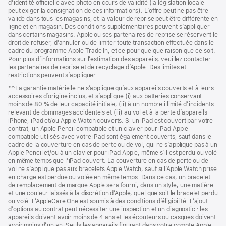
d’identité officielle avec photo en cours de validité (la législation locale
peut exiger la consignation de ces informations). L’offre peut ne pas être
valide dans tous les magasins, et la valeur de reprise peut être différente en
ligne et en magasin. Des conditions supplémentaires peuvent s’appliquer
dans certains magasins. Apple ou ses partenaires de reprise se réservent le
droit de refuser, d’annuler ou de limiter toute transaction effectuée dans le
cadre du programme Apple Trade In, et ce pour quelque raison que ce soit.
Pour plus d’informations sur l’estimation des appareils, veuillez contacter
les partenaires de reprise et de recyclage d’Apple. Des limites et
restrictions peuvent s’appliquer.
*^La garantie matérielle ne s’applique qu’aux appareils couverts et à leurs
accessoires d’origine inclus, et s’applique (i) aux batteries conservant
moins de 80 % de leur capacité initiale, (ii) à un nombre illimité d’incidents
relevant de dommages accidentels et (iii) au vol et à la perte d’appareils
iPhone, iPad et/ou Apple Watch couverts. Si un iPad est couvert par votre
contrat, un Apple Pencil compatible et un clavier pour iPad Apple
compatible utilisés avec votre iPad sont également couverts, sauf dans le
cadre de la couverture en cas de perte ou de vol, qui ne s’applique pas à un
Apple Pencil et/ou à un clavier pour iPad Apple, même s’il est perdu ou volé
en même temps que l’iPad couvert. La couverture en cas de perte ou de
vol ne s’applique pas aux bracelets Apple Watch, sauf si l’Apple Watch prise
en charge est perdue ou volée en même temps. Dans ce cas, un bracelet
de remplacement de marque Apple sera fourni, dans un style, une matière
et une couleur laissés à la discrétion d’Apple, quel que soit le bracelet perdu
ou volé. L’AppleCare One est soumis à des conditions d’éligibilité. L’ajout
d’options au contrat peut nécessiter une inspection et un diagnostic : les
appareils doivent avoir moins de 4 ans et les écouteurs ou casques doivent
avoir moins d’un an. Seuls les appareils figurant dans votre compte Apple