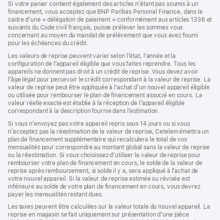
Si votre panier contient également des articles n’étant pas soumis à un
une
financement, vous acceptez que BNP Paribas Personal Finance, dans le
nouvelle
cadre d’une « délégation de paiement » conformément aux articles 1336 et
fenêtre)
suivants du Code civil français, puisse prélever les sommes vous
concernant au moyen du mandat de prélèvement que vous avez fourni
pour les échéances du crédit.
Les valeurs de reprise peuvent varier selon l’état, l’année et la
configuration de l’appareil éligible que vous faites reprendre. Tous les
appareils ne donnent pas droit à un crédit de reprise. Vous devez avoir
l’âge légal pour percevoir le crédit correspondant à la valeur de reprise. La
valeur de reprise peut être appliquée à l’achat d’un nouvel appareil éligible
ou utilisée pour rembourser le plan de financement associé en cours. La
valeur réelle exacte est établie à la réception de l’appareil éligible
correspondant à la description fournie dans l’estimation.
Si vous n’envoyez pas votre appareil repris sous 14 jours ou si vous
n’acceptez pas la réestimation de la valeur de reprise, Cetelem émettra un
plan de financement supplémentaire qui recalculera le total de vos
mensualités pour correspondre au montant global sans la valeur de reprise
ou la réestimation. Si vous choisissez d’utiliser la valeur de reprise pour
rembourser votre plan de financement en cours, le solde de la valeur de
reprise après remboursement, si solde il y a, sera appliqué à l’achat de
votre nouvel appareil. Si la valeur de reprise estimée ou révisée est
inférieure au solde de votre plan de financement en cours, vous devrez
payer les mensualités restant dues.
Les taxes peuvent être calculées sur la valeur totale du nouvel appareil. La
reprise en magasin se fait uniquement sur présentation d’une pièce