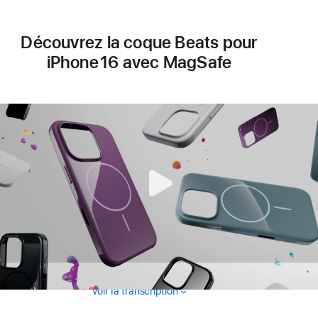
une
nouvelle
fenêtre)
Découvrez la coque Beats pour
iPhone 16 avec MagSafe
Voir la transcription