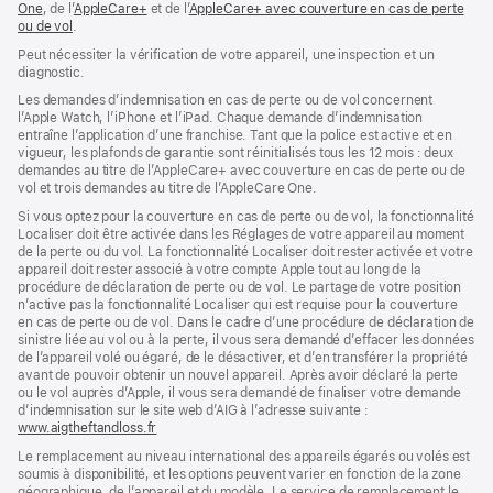
One
(s’ouvre
, de l’
AppleCare+
(s’ouvre
et de l’
AppleCare+ avec couverture en cas de perte
ou de vol
dans
(s’ouvre
.
dans
une
dans
une
Peut nécessiter la vérification de votre appareil, une inspection et un
nouvelle
une
nouvelle
diagnostic.
fenêtre)
nouvelle
fenêtre)
fenêtre)
Les demandes d’indemnisation en cas de perte ou de vol concernent
l’Apple Watch, l’iPhone et l’iPad. Chaque demande d’indemnisation
entraîne l’application d’une franchise. Tant que la police est active et en
vigueur, les plafonds de garantie sont réinitialisés tous les 12 mois : deux
demandes au titre de l’AppleCare+ avec couverture en cas de perte ou de
vol et trois demandes au titre de l’AppleCare One.
Si vous optez pour la couverture en cas de perte ou de vol, la fonctionnalité
Localiser doit être activée dans les Réglages de votre appareil au moment
de la perte ou du vol. La fonctionnalité Localiser doit rester activée et votre
appareil doit rester associé à votre compte Apple tout au long de la
procédure de déclaration de perte ou de vol. Le partage de votre position
n’active pas la fonctionnalité Localiser qui est requise pour la couverture
en cas de perte ou de vol. Dans le cadre d’une procédure de déclaration de
sinistre liée au vol ou à la perte, il vous sera demandé d’effacer les données
de l’appareil volé ou égaré, de le désactiver, et d’en transférer la propriété
avant de pouvoir obtenir un nouvel appareil. Après avoir déclaré la perte
ou le vol auprès d’Apple, il vous sera demandé de finaliser votre demande
d’indemnisation sur le site web d’AIG à l’adresse suivante :
www.aigtheftandloss.fr
(s’ouvre
dans
Le remplacement au niveau international des appareils égarés ou volés est
une
soumis à disponibilité, et les options peuvent varier en fonction de la zone
nouvelle
géographique, de l’appareil et du modèle. Le service de remplacement le