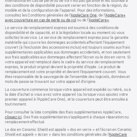
international en cas de perte ou de vol n’est pas garantie et est soumise à
des conditions de disponibilité pouvant varier en fonction de la région, du
modèle et de la configuration de l’appareil. Pour des informations,
consultez les Conditions générales de l’
AppleCare One
(s’ouvre
, de l’
AppleCare+
avec couverture en cas de perte ou de vol
(s’ouvre
ou de l’
AppleCare+
dans
(s’ouvre
.
dans
une
dans
Le service de remplacement express est soumis à des conditions de
une
nouvelle
une
disponibilité et de capacité, et à la législation locale au moment où vous
nouvelle
fenêtre)
nouvelle
sollicitez le service. Le service de remplacement express pour la garantie
fenêtre)
fenêtre)
matérielle qui couvre les dommages accidentels affectant l’équipement
couvert (à l’exclusion des accessoires inclus) est toujours soumis aux frais
supplémentaires applicables aux dommages accidentels, et non seulement
aux frais applicables aux dommages affectant l’écran ou le dos en verre. Si
votre appareil est remplacé dans le cadre du service de remplacement
express, le produit original devient la propriété d’Apple. Le produit de
remplacement est votre propriété et devient l’équipement couvert. Vous
êtes responsable de la sauvegarde de l’ensemble des logiciels, données et
mots de passe se trouvant sur votre appareil d’origine.
La couverture commence lorsque votre appareil est expédié ou retiré, ou à
la date d’achat si vous avez votre appareil (ou lorsque vous ajoutez votre
premier appareil à l’AppleCare One), et la couverture peut être annulée à
tout moment.
Pour consulter la liste complète des frais supplémentaires AppleCare,
cliquez ici
(s’ouvre
. Des frais supplémentaires s’appliquent à chaque réparation ou
remplacement effectué.
dans
une
Le dos en Ceramic Shield est appelé « dos en verre » et l’écran en Ceramic
nouvelle
Shield est appelé « écran » dans les conditions générales de l’
AppleCare
fenêtre)