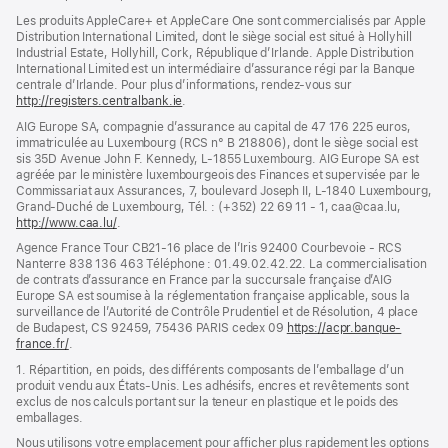
nouvelle
fenêtre)
Les produits AppleCare+ et AppleCare One sont commercialisés par Apple
Distribution International Limited, dont le siège social est situé à Hollyhill
Industrial Estate, Hollyhill, Cork, République d’Irlande. Apple Distribution
International Limited est un intermédiaire d’assurance régi par la Banque
centrale d’Irlande. Pour plus d’informations, rendez-vous sur
http://registers.centralbank.ie
(s’ouvre
.
dans
AIG Europe SA, compagnie d’assurance au capital de 47 176 225 euros,
une
immatriculée au Luxembourg (RCS n° B 218806), dont le siège social est
nouvelle
sis 35D Avenue John F. Kennedy, L-1855 Luxembourg. AIG Europe SA est
fenêtre)
agréée par le ministère luxembourgeois des Finances et supervisée par le
Commissariat aux Assurances, 7, boulevard Joseph II, L-1840 Luxembourg,
Grand-Duché de Luxembourg, Tél. : (+352) 22 69 11 - 1, caa@caa.lu,
http://www.caa.lu/
(s’ouvre
.
dans
Agence France Tour CB21-16 place de l’Iris 92400 Courbevoie - RCS
une
Nanterre 838 136 463 Téléphone : 01.49.02.42.22. La commercialisation
nouvelle
de contrats d’assurance en France par la succursale française d’AIG
fenêtre)
Europe SA est soumise à la réglementation française applicable, sous la
surveillance de l’Autorité de Contrôle Prudentiel et de Résolution, 4 place
de Budapest, CS 92459, 75436 PARIS cedex 09
https://acpr.banque-
france.fr/
(s’ouvre
.
dans
1. Répartition, en poids, des différents composants de l’emballage d’un
une
produit vendu aux États-Unis. Les adhésifs, encres et revêtements sont
nouvelle
exclus de nos calculs portant sur la teneur en plastique et le poids des
fenêtre)
emballages.
Nous utilisons votre emplacement pour afficher plus rapidement les options