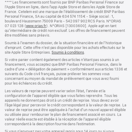
Note
**** Les financements sont fournis par BNP Paribas Personal Finance sur
dans
de
l’Apple Store en ligne, dans l’app Apple Store et dans les Apple Store de
une
bas
France. Cetelem est une marque de l’établissement de crédit BNP Paribas
nouvelle
de
Personal Finance, SA au capital de 634 574 115 € - Siège social : 1,
fenêtre)
page
boulevard Haussmann 75009 Paris - 542 097 902 RCS Paris. N°ORIAS
07 023 128 (
www.orias.fr
(s’ouvre
). N°ORIAS [13003600]. Apple agit en tant
qu’intermédiaire de crédit non exclusif. Les offres de financement peuvent
dans
être modifiées sans préavis.
une
nouvelle
Soumis à l’examen du dossier, de la situation financière et de l’historique
fenêtre)
d’emprunt. Cette offre n’est pas disponible pour les achats effectués sur le
site Apple Store Entreprises.
Soumis à conditions
(s’ouvre
.
dans
Si votre panier contient également des articles n’étant pas soumis à un
une
financement, vous acceptez que BNP Paribas Personal Finance, dans le
nouvelle
cadre d’une « délégation de paiement » conformément aux articles 1336 et
fenêtre)
suivants du Code civil français, puisse prélever les sommes vous
concernant au moyen du mandat de prélèvement que vous avez fourni
pour les échéances du crédit.
Les valeurs de reprise peuvent varier selon l’état, l’année et la
configuration de l’appareil éligible que vous faites reprendre. Tous les
appareils ne donnent pas droit à un crédit de reprise. Vous devez avoir
l’âge légal pour percevoir le crédit correspondant à la valeur de reprise. La
valeur de reprise peut être appliquée à l’achat d’un nouvel appareil éligible
ou utilisée pour rembourser le plan de financement associé en cours. La
valeur réelle exacte est établie à la réception de l’appareil éligible
correspondant à la description fournie dans l’estimation.
Si vous n’envoyez pas votre appareil repris sous 14 jours ou si vous