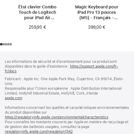
Étui clavier Combo
Magic Keyboard pour
Touch de Logitech
iPad Pro 13 pouces
pour iPad Air
(M5) - Français -
13 pouces (M4)
Blanc
259,95 €
399,00 €
Pied
Notes
Les informations de sécurité et d’avertissement pour ce produit sont
de
de
disponibles dans le guide d’assistance :
https://support.apple.com/fr-
bas
page
fr/docs
(s’ouvre
de
dans
Fabricant : Apple Inc. One Apple Park Way, Cupertino, CA 95014, États-
page
une
Unis.
nouvelle
Responsable pour l’Union européenne : Apple Distribution International
fenêtre)
Limited, Hollyhill Industrial Estate, Hollyhill, Cork, Irlande
apple.com
(s’ouvre
dans
Informations concernant les qualités et caractéristiques environnementales
une
du produit disponibles sur
nouvelle
https://regulatoryinfo.apple.com/environmentalcharacteristics
fenêtre)
.
Pour connaître les montants couverts par Apple en matière de recyclage et
de gestion des batteries usagées, consultez la page
regulatoryinfo.apple.com/regulation1542
(s’ouvre