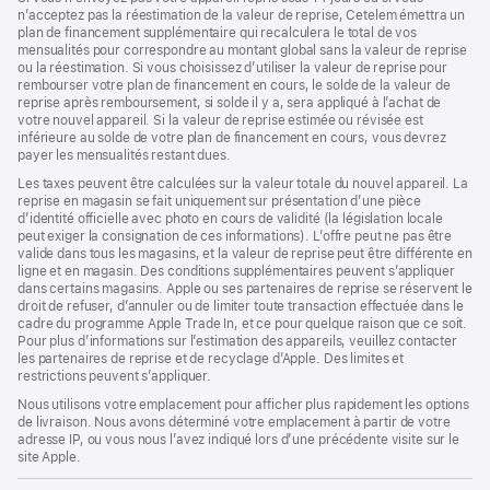
n’acceptez pas la réestimation de la valeur de reprise, Cetelem émettra un
plan de financement supplémentaire qui recalculera le total de vos
mensualités pour correspondre au montant global sans la valeur de reprise
ou la réestimation. Si vous choisissez d’utiliser la valeur de reprise pour
rembourser votre plan de financement en cours, le solde de la valeur de
reprise après remboursement, si solde il y a, sera appliqué à l’achat de
votre nouvel appareil. Si la valeur de reprise estimée ou révisée est
inférieure au solde de votre plan de financement en cours, vous devrez
payer les mensualités restant dues.
Les taxes peuvent être calculées sur la valeur totale du nouvel appareil. La
reprise en magasin se fait uniquement sur présentation d’une pièce
d’identité officielle avec photo en cours de validité (la législation locale
peut exiger la consignation de ces informations). L’offre peut ne pas être
valide dans tous les magasins, et la valeur de reprise peut être différente en
ligne et en magasin. Des conditions supplémentaires peuvent s’appliquer
dans certains magasins. Apple ou ses partenaires de reprise se réservent le
droit de refuser, d’annuler ou de limiter toute transaction effectuée dans le
cadre du programme Apple Trade In, et ce pour quelque raison que ce soit.
Pour plus d’informations sur l’estimation des appareils, veuillez contacter
les partenaires de reprise et de recyclage d’Apple. Des limites et
restrictions peuvent s’appliquer.
Nous utilisons votre emplacement pour afficher plus rapidement les options
de livraison. Nous avons déterminé votre emplacement à partir de votre
adresse IP, ou vous nous l’avez indiqué lors d’une précédente visite sur le
site Apple.