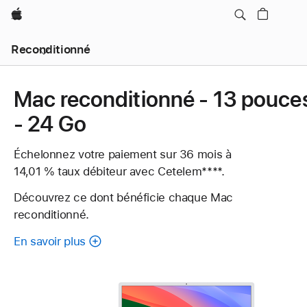
Apple
Reconditionné
Mac reconditionné - 13 pouce
- 24 Go
Échelonnez votre paiement sur 36 mois à
14,01 % taux débiteur avec Cetelem
Note
Note
****.
de
de
Découvrez ce dont bénéficie chaque Mac
bas
bas
reconditionné.
de
de
page
page
En savoir plus
à
propos
de
chaque