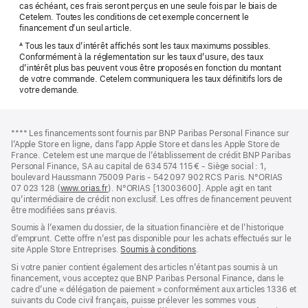
cas échéant, ces frais seront perçus en une seule fois par le biais de
Cetelem. Toutes les conditions de cet exemple concernent le
financement d’un seul article.
Tous les taux d’intérêt affichés sont les taux maximums possibles.
A
Conformément à la réglementation sur les taux d’usure, des taux
d’intérêt plus bas peuvent vous être proposés en fonction du montant
de votre commande. Cetelem communiquera les taux définitifs lors de
votre demande.
Pied
Notes
Note
**** Les financements sont fournis par BNP Paribas Personal Finance sur
de
de
de
l’Apple Store en ligne, dans l’app Apple Store et dans les Apple Store de
bas
page
bas
France. Cetelem est une marque de l’établissement de crédit BNP Paribas
de
de
Personal Finance, SA au capital de 634 574 115 € - Siège social : 1,
page
page
boulevard Haussmann 75009 Paris - 542 097 902 RCS Paris. N°ORIAS
07 023 128 (
www.orias.fr
(s’ouvre
). N°ORIAS [13003600]. Apple agit en tant
qu’intermédiaire de crédit non exclusif. Les offres de financement peuvent
dans
être modifiées sans préavis.
une
nouvelle
Soumis à l’examen du dossier, de la situation financière et de l’historique
fenêtre)
d’emprunt. Cette offre n’est pas disponible pour les achats effectués sur le
site Apple Store Entreprises.
Soumis à conditions
(s’ouvre
.
dans
Si votre panier contient également des articles n’étant pas soumis à un
une
financement, vous acceptez que BNP Paribas Personal Finance, dans le
nouvelle
cadre d’une « délégation de paiement » conformément aux articles 1336 et
fenêtre)
suivants du Code civil français, puisse prélever les sommes vous