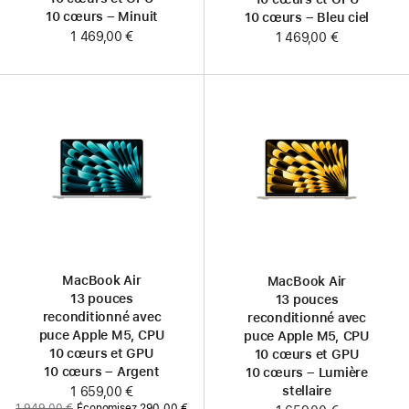
10 cœurs – Minuit
10 cœurs – Bleu ciel
1 469,00 €
1 469,00 €
MacBook Air
MacBook Air
13 pouces
13 pouces
reconditionné avec
reconditionné avec
puce Apple M5, CPU
puce Apple M5, CPU
10 cœurs et GPU
10 cœurs et GPU
10 cœurs – Argent
10 cœurs – Lumière
stellaire
Maintenant
1 659,00 €
Ancien
1 949,00 €
Économisez 290,00 €