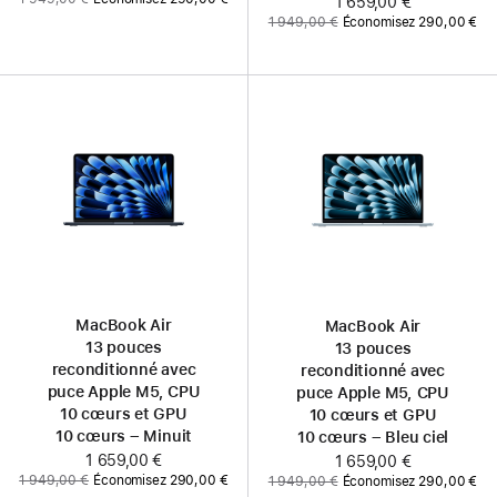
Maintenant
1 659,00 €
prix
Ancien
1 949,00 €
Économisez 290,00 €
:
prix
:
MacBook Air
MacBook Air
13 pouces
13 pouces
reconditionné avec
reconditionné avec
puce Apple M5, CPU
puce Apple M5, CPU
10 cœurs et GPU
10 cœurs et GPU
10 cœurs – Minuit
10 cœurs – Bleu ciel
Maintenant
1 659,00 €
Maintenant
1 659,00 €
Ancien
Ancien
1 949,00 €
Économisez 290,00 €
1 949,00 €
Économisez 290,00 €
prix
prix