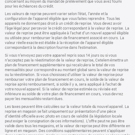
concernant au moyen du mandat de prélèvement que vous avez fourni
pour les échéances du crédit.
Les valeurs de reprise peuvent varier selon l’état, l’année et la
configuration de l’appareil éligible que vous faites reprendre. Tous les
appareils ne donnent pas droit à un crédit de reprise. Vous devez avoir
l’âge légal pour percevoir le crédit correspondant à la valeur de reprise. La
valeur de reprise peut être appliquée à l’achat d’un nouvel appareil éligible
ou utilisée pour rembourser le plan de financement associé en cours. La
valeur réelle exacte est établie à la réception de l’appareil éligible
correspondant à la description fournie dans l’estimation.
Si vous n’envoyez pas votre appareil repris sous 14 jours ou si vous
n’acceptez pas la réestimation de la valeur de reprise, Cetelem émettra un
plan de financement supplémentaire qui recalculera le total de vos
mensualités pour correspondre au montant global sans la valeur de reprise
ou la réestimation. Si vous choisissez d’utiliser la valeur de reprise pour
rembourser votre plan de financement en cours, le solde de la valeur de
reprise après remboursement, si solde il y a, sera appliqué à l’achat de
votre nouvel appareil. Si la valeur de reprise estimée ou révisée est
inférieure au solde de votre plan de financement en cours, vous devrez
payer les mensualités restant dues.
Les taxes peuvent être calculées sur la valeur totale du nouvel appareil. La
reprise en magasin se fait uniquement sur présentation d’une pièce
d’identité officielle avec photo en cours de validité (la législation locale
peut exiger la consignation de ces informations). L’offre peut ne pas être
valide dans tous les magasins, et la valeur de reprise peut être différente en
ligne et en magasin. Des conditions supplémentaires peuvent s’appliquer