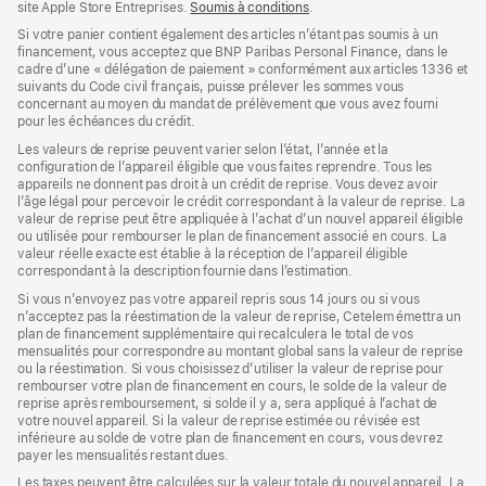
site Apple Store Entreprises.
Soumis à conditions
(s’ouvre
.
dans
Si votre panier contient également des articles n’étant pas soumis à un
une
financement, vous acceptez que BNP Paribas Personal Finance, dans le
nouvelle
cadre d’une « délégation de paiement » conformément aux articles 1336 et
fenêtre)
suivants du Code civil français, puisse prélever les sommes vous
concernant au moyen du mandat de prélèvement que vous avez fourni
pour les échéances du crédit.
Les valeurs de reprise peuvent varier selon l’état, l’année et la
configuration de l’appareil éligible que vous faites reprendre. Tous les
appareils ne donnent pas droit à un crédit de reprise. Vous devez avoir
l’âge légal pour percevoir le crédit correspondant à la valeur de reprise. La
valeur de reprise peut être appliquée à l’achat d’un nouvel appareil éligible
ou utilisée pour rembourser le plan de financement associé en cours. La
valeur réelle exacte est établie à la réception de l’appareil éligible
correspondant à la description fournie dans l’estimation.
Si vous n’envoyez pas votre appareil repris sous 14 jours ou si vous
n’acceptez pas la réestimation de la valeur de reprise, Cetelem émettra un
plan de financement supplémentaire qui recalculera le total de vos
mensualités pour correspondre au montant global sans la valeur de reprise
ou la réestimation. Si vous choisissez d’utiliser la valeur de reprise pour
rembourser votre plan de financement en cours, le solde de la valeur de
reprise après remboursement, si solde il y a, sera appliqué à l’achat de
votre nouvel appareil. Si la valeur de reprise estimée ou révisée est
inférieure au solde de votre plan de financement en cours, vous devrez
payer les mensualités restant dues.
Les taxes peuvent être calculées sur la valeur totale du nouvel appareil. La