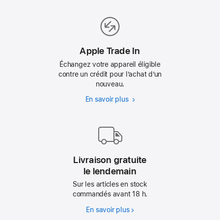
les
produits
reconditionnés
Apple Trade In
Échangez votre appareil éligible
contre un crédit pour l’achat d’un
nouveau.
En savoir plus
Apple
Trade In
Livraison gratuite
le lendemain
Sur les articles en stock
commandés avant 18 h.
En savoir plus
Livraison
gratuite