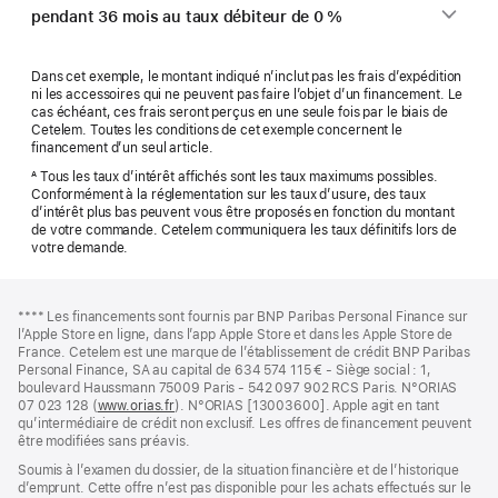
pendant 36 mois au taux débiteur de 0 %
Dans cet exemple, le montant indiqué n’inclut pas les frais d’expédition
ni les accessoires qui ne peuvent pas faire l’objet d’un financement. Le
cas échéant, ces frais seront perçus en une seule fois par le biais de
Cetelem. Toutes les conditions de cet exemple concernent le
financement d’un seul article.
Tous les taux d’intérêt affichés sont les taux maximums possibles.
A
Conformément à la réglementation sur les taux d’usure, des taux
d’intérêt plus bas peuvent vous être proposés en fonction du montant
de votre commande. Cetelem communiquera les taux définitifs lors de
votre demande.
Pied
Notes
Note
**** Les financements sont fournis par BNP Paribas Personal Finance sur
de
de
de
l’Apple Store en ligne, dans l’app Apple Store et dans les Apple Store de
bas
page
bas
France. Cetelem est une marque de l’établissement de crédit BNP Paribas
de
de
Personal Finance, SA au capital de 634 574 115 € - Siège social : 1,
page
page
boulevard Haussmann 75009 Paris - 542 097 902 RCS Paris. N°ORIAS
07 023 128 (
www.orias.fr
(s’ouvre
). N°ORIAS [13003600]. Apple agit en tant
qu’intermédiaire de crédit non exclusif. Les offres de financement peuvent
dans
être modifiées sans préavis.
une
nouvelle
Soumis à l’examen du dossier, de la situation financière et de l’historique
fenêtre)
d’emprunt. Cette offre n’est pas disponible pour les achats effectués sur le