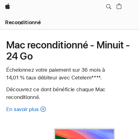
Apple
Reconditionné
Mac reconditionné - Minuit -
24 Go
Échelonnez votre paiement sur 36 mois à
14,01 % taux débiteur avec Cetelem
Note
Note
****.
de
de
Découvrez ce dont bénéficie chaque Mac
bas
bas
reconditionné.
de
de
page
page
En savoir plus
à
propos
de
chaque