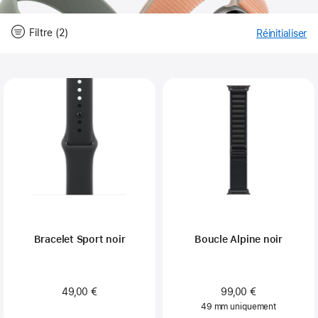
Filtre (2)
Réinitialiser
-
Fi
Close
Filtre
Bracelet Sport noir
Boucle Alpine noir
49,00 €
99,00 €
49 mm uniquement