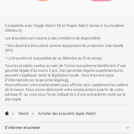
Pied
Notes
Compatible avec l’Apple Watch SE et l’Apple Watch Series 4 (ou modèles
de
de
ultérieurs).
bas
page
Les bracelets sont soumis à des conditions de disponibilité.
de
page
° Non destiné à être utilisé comme équipement de protection individuelle
(EPI).
* Le bracelet est susceptible de se détendre au fil du temps.
Tous les produits vendus au sein de l’Union européenne bénéficient d’une
garantie légale d’au moins 2 ans. Des garanties légales supplémentaires
peuvent s’appliquer selon la législation locale. Vous trouverez plus
d’informations sur la garantie légale
ici
.
Nous utilisons votre emplacement pour afficher plus rapidement les options
de livraison. Nous avons déterminé votre emplacement à partir de votre
adresse IP, ou vous nous l’avez indiqué lors d’une précédente visite sur le
site Apple.
Watch
Acheter des bracelets Apple Watch
Apple
S’informer et acheter