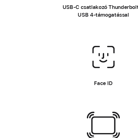
–
USB‑C csatlakozó Thunderbolt
USB 4-támogatással
–
Face ID