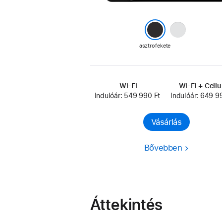
ezüst
asztrofekete
Wi-Fi
Wi-Fi + Cellu
Indulóár: 549 990 Ft
Indulóár: 649 9
Vásárlás
Bővebben
Áttekintés