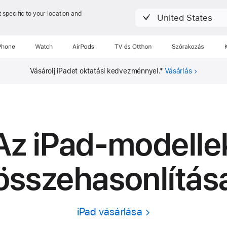
 specific to your location and
United States
Phone
Watch
AirPods
TV és Otthon
Szórakozás
Vásárolj iPadet oktatási
kedvezménnyel.
*
Vásárlás
Az iPad-modelle
összehasonlítás
iPad vásárlása