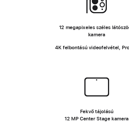
–
12 megapixeles széles látósz
kamera
4K felbontású videofelvétel, Pr
–
Fekvő tájolású
12 MP Center Stage kamera