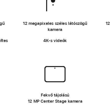
l
l
n
–
é
ögű
12 megapixeles széles látószögű
12
kamera
oRes
4K‑s videók
–
Fekvő tájolású
12 MP Center Stage kamera