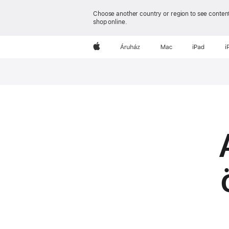
Choose another country or region to see content
shop online.
Apple
Áruház
Mac
iPad
i