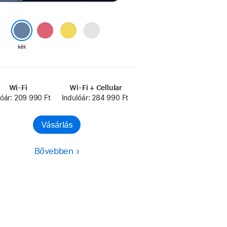
rózsaszín
sárga
ezüst
kék
Wi-Fi
Wi-Fi + Cellular
lóár: 209 990 Ft
Indulóár: 284 990 Ft
Vásárlás
Bővebben