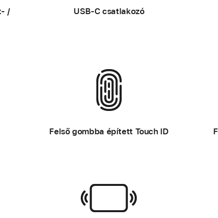
–
a
- /
USB‑C csatlakozó
m
o
d
e
l
l
n
é
–
Felső gombba épített Touch ID
F