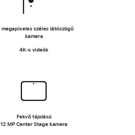
l
n
l
é
n
–
é
 megapixeles széles látószögű
kamera
4K‑s videók
–
Fekvő tájolású
12 MP Center Stage kamera