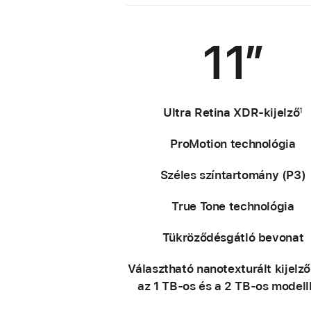
11″
Ultra Retina XDR-kijelző
1
ProMotion technológia
Széles színtartomány (P3)
True Tone technológia
Tükröződésgátló bevonat
Választható nanotexturált kijelz
az 1 TB‑os és a 2 TB‑os modell