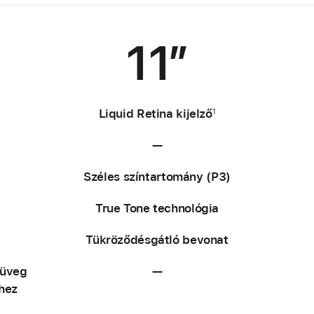
11″
Liquid Retina kijelző
1
—
N
e
Széles színtartomány (P3)
m
e
True Tone technológia
l
é
Tükröződésgátló bevonat
r
h
őüveg
—
N
e
hez
e
t
m