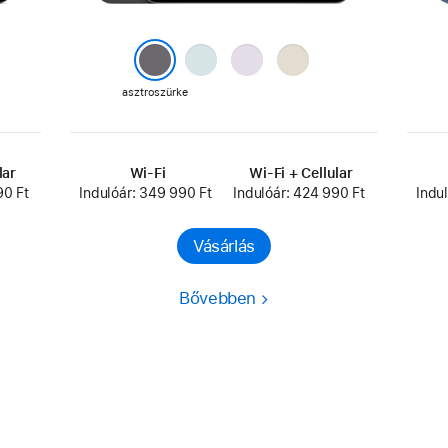
kék
lila
csillagfény
asztroszürke
lar
Wi-Fi
Wi-Fi + Cellular
90 Ft
Indulóár: 349 990 Ft
Indulóár: 424 990 Ft
Indu
Vásárlás
Bővebben