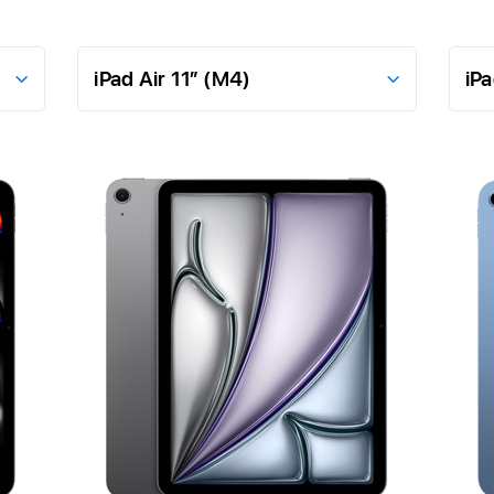
Bővebben,
Bőve
iPad
iPad
Air
(A16)
11″
(M4)