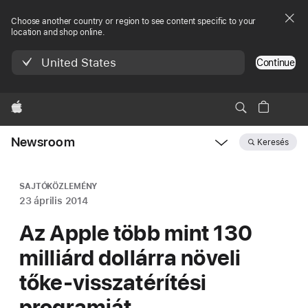
Choose another country or region to see content specific to your
location and shop online.
United States
Continue
Apple
Newsroom
Keresés
Open
Newsroom
navigation
SAJTÓKÖZLEMÉNY
23 április 2014
Az Apple több mint 130
milliárd dollárra növeli
tőke-visszatérítési
programját