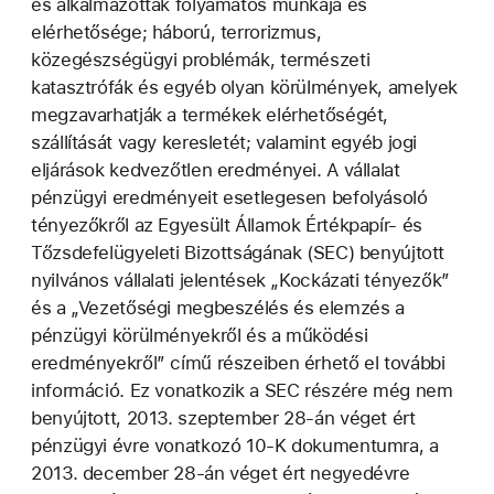
és alkalmazottak folyamatos munkája és
elérhetősége; háború, terrorizmus,
közegészségügyi problémák, természeti
katasztrófák és egyéb olyan körülmények, amelyek
megzavarhatják a termékek elérhetőségét,
szállítását vagy keresletét; valamint egyéb jogi
eljárások kedvezőtlen eredményei. A vállalat
pénzügyi eredményeit esetlegesen befolyásoló
tényezőkről az Egyesült Államok Értékpapír- és
Tőzsdefelügyeleti Bizottságának (SEC) benyújtott
nyilvános vállalati jelentések „Kockázati tényezők”
és a „Vezetőségi megbeszélés és elemzés a
pénzügyi körülményekről és a működési
eredményekről” című részeiben érhető el további
információ. Ez vonatkozik a SEC részére még nem
benyújtott, 2013. szeptember 28-án véget ért
pénzügyi évre vonatkozó 10-K dokumentumra, a
2013. december 28-án véget ért negyedévre