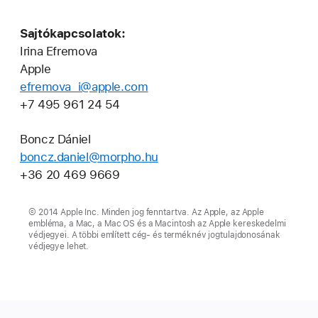
Sajtókapcsolatok:
Irina Efremova
Apple
efremova_i@apple.com
+7 495 961 24 54
Boncz Dániel
boncz.daniel@morpho.hu
+36 20 469 9669
© 2014 Apple Inc. Minden jog fenntartva. Az Apple, az Apple
embléma, a Mac, a Mac OS és a Macintosh az Apple kereskedelmi
védjegyei. A többi említett cég- és terméknév jogtulajdonosának
védjegye lehet.