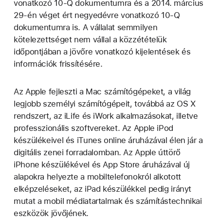
vonatkozó 10-Q dokumentumra és a 2014. március
29-én véget ért negyedévre vonatkozó 10-Q
dokumentumra is. A vállalat semmilyen
kötelezettséget nem vállal a közzétételük
időpontjában a jövőre vonatkozó kijelentések és
információk frissítésére.
Az Apple fejleszti a Mac számítógépeket, a világ
legjobb személyi számítógépeit, továbbá az OS X
rendszert, az iLife és iWork alkalmazásokat, illetve
professzionális szoftvereket. Az Apple iPod
készülékeivel és iTunes online áruházával élen jár a
digitális zenei forradalomban. Az Apple úttörő
iPhone készülékével és App Store áruházával új
alapokra helyezte a mobiltelefonokról alkotott
elképzeléseket, az iPad készülékkel pedig irányt
mutat a mobil médiatartalmak és számítástechnikai
eszközök jövőjének.