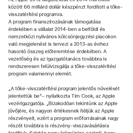
között 66 milliárd dollár készpénzt fordított a tőke-
visszatérítési programra.
A program finanszírozásának támogatása
érdekében a vállalat 2014-ben a belföldi és
nemzetközi nyilvános kölcsönjegyzési piacokon
való megjelenést is tervezi a 2013-as évihez
hasonló összeg előteremtése érdekében. A
vezetőség és az igazgatótanács továbbra is
rendszeresen felülvizsgálja a tőke-visszatérítési
program valamennyi elemét.
„A tőke-visszatérítési program jelentős növelését
jelentettük be”– nyilatkozta Tim Cook, az Apple
vezérigazgatója. „Bizakodóan tekintünk az Apple
jövőjére, és nagyon értékesnek ítéljük az Apple
részvényeit, ezért a program erőforrásainak nagy
részét továbbra is részvény-visszavásárlásra
fordítjuk. Szintén nagy örömünkre szolgál, hogy