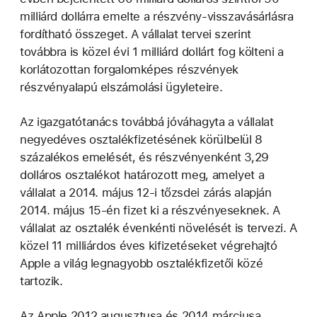
milliárd dollárra emelte a részvény-visszavásárlásra
fordítható összeget. A vállalat tervei szerint
továbbra is közel évi 1 milliárd dollárt fog költeni a
korlátozottan forgalomképes részvények
részvényalapú elszámolási ügyleteire.
Az igazgatótanács továbbá jóváhagyta a vállalat
negyedéves osztalékfizetésének körülbelül 8
százalékos emelését, és részvényenként 3,29
dolláros osztalékot határozott meg, amelyet a
vállalat a 2014. május 12-i tőzsdei zárás alapján
2014. május 15-én fizet ki a részvényeseknek. A
vállalat az osztalék évenkénti növelését is tervezi. A
közel 11 milliárdos éves kifizetéseket végrehajtó
Apple a világ legnagyobb osztalékfizetői közé
tartozik.
Az Apple 2012 augusztusa és 2014 márciusa