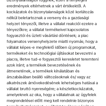
eredmények eltérhetnek a várt értékektől. A
kockázatok és bizonytalanságok közé korlátozás
nélkül beletartoznak a verseny és a gazdasági
helyzet tényezői, illetve a vállalat reakciói ezekre a
tényezőkre; a vállalat termékeivel kapcsolatos
fogyasztói és üzleti vásárlási döntések; a piac
folyamatos versenyhelyzete miatti nyomás; hogy a
vállalat képes-e megfelelő időben új programokat,
termékeket és technológiai újításokat bevezetni a
piacra, illetve tud-e fogyasztói keresletet teremteni
azok iránt; a termékek bevezetésének és
átmenetének, a termékek kínálatában és
árszabásában beálló változásoknak és/ vagy az
alkatrészek árnövekedésének lehetséges hatásai a
vállalat bruttó nyereségére; a készletkockázatok,
amelyeknek az oka, hogy a vállalatnak az ügyfelek
megrendelései előtt meg kell rendelnie bizonyos