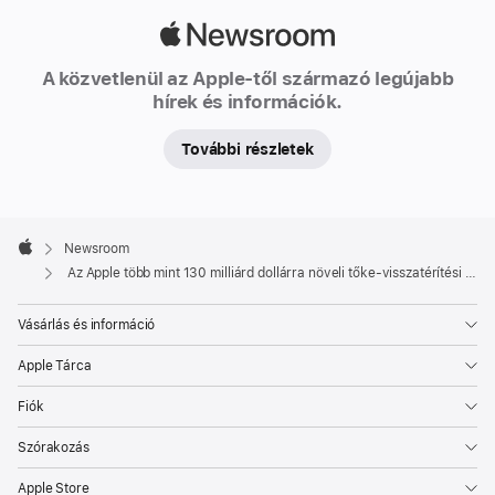
Apple
Newsroom
A közvetlenül az Apple-től származó legújabb
hírek és információk.
További részletek
Apple
Footer

Newsroom
Apple
Az Apple több mint 130 milliárd dollárra növeli tőke-visszatérítési programját
Vásárlás és információ
Apple Tárca
Fiók
Szórakozás
Apple Store