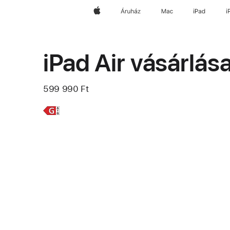
Apple
Áruház
Mac
iPad
i
iPad Air vásárlás
599 990 Ft
További
13 hüvelykes
információ,
iPad Air