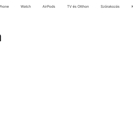
Phone
Watch
AirPods
TV és Otthon
Szórakozás
a