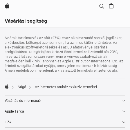
Apple
Helyi
Vásárlási segítség
navigáció
Menü
Lábléc
megnyitása
lábjegyzetek
Az árak tartalmazzák az áfát (27%) és az alkalmazandó szerzői jogdíjakat,
a kézbesítési költséget azonban nem, ha az nincs külön feltüntetve. Az
elektronikus szoftverletöltésekre és az EU áfatörvényei szerint a
szolgáltatások kategóriájába tartozó többi termékre fizetendő áfa 23%,
mivel az áfát azon ország vagy régió érvényes szabályozásának
megfelelően kell kiróni, ahonnan az Apple Distribution International Ltd. az
érintett szolgáltatásokat nyújtja, amely jelen esetben az Ír Köztársaság.
A megrendelőlapon megjelenik a kiválasztott termékekre fizetendő áfa.
Súgó
Az internetes áruház exkluzív termékei
Apple
Vásárlás és információ
Apple Tárca
Fiók