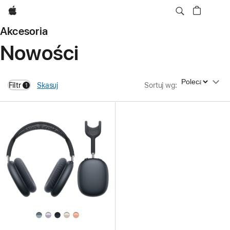
Apple
Akcesoria
Nowości
Sortuj wg
Filtr
Skasuj
Sortuj wg
:
1
filters active