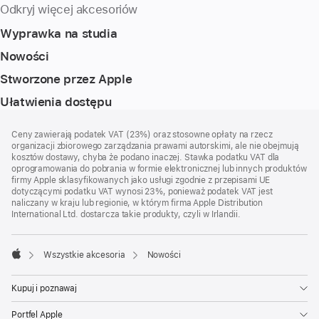
Odkryj więcej akcesoriów
Wyprawka na studia
Nowości
Stworzone przez Apple
Ułatwienia dostępu
Stopka
przypisy
Ceny zawierają podatek VAT (23%) oraz stosowne opłaty na rzecz
organizacji zbiorowego zarządzania prawami autorskimi, ale nie obejmują
kosztów dostawy, chyba że podano inaczej. Stawka podatku VAT dla
oprogramowania do pobrania w formie elektronicznej lub innych produktów
firmy Apple sklasyfikowanych jako usługi zgodnie z przepisami UE
dotyczącymi podatku VAT wynosi 23%, ponieważ podatek VAT jest
naliczany w kraju lub regionie, w którym firma Apple Distribution
International Ltd. dostarcza takie produkty, czyli w Irlandii.
Wszystkie akcesoria
Nowości
Apple
Kupuj i poznawaj
Portfel Apple