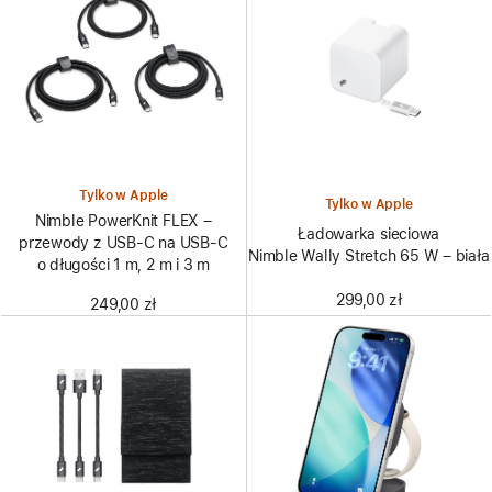
Tylko w Apple
Tylko w Apple
Nimble PowerKnit FLEX –
Ładowarka sieciowa
przewody z USB‑C na USB‑C
Nimble Wally Stretch 65 W – biała
o długości 1 m, 2 m i 3 m
299,00 zł
249,00 zł