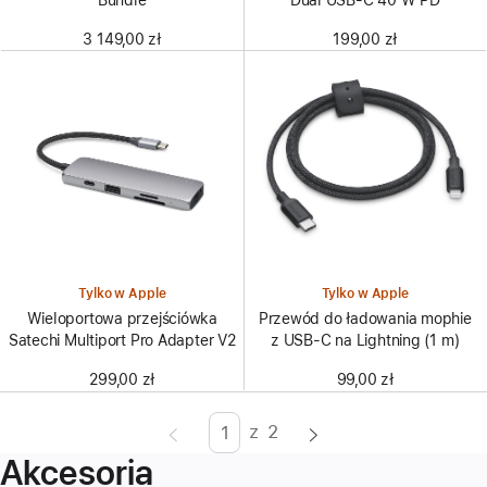
3 149,00 zł
199,00 zł
Tylko w Apple
Tylko w Apple
Wieloportowa przejściówka
Przewód do ładowania mophie
Satechi Multiport Pro Adapter V2
z USB‑C na Lightning (1 m)
299,00 zł
99,00 zł
z
2
Strona
Enter
Akcesoria
page