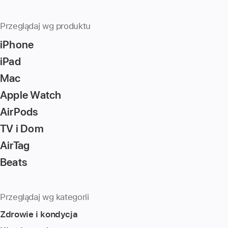
number,
press
Przeglądaj wg produktu
Return/Enter
iPhone
key
to
iPad
go
Mac
to
Apple Watch
the
page
AirPods
TV i Dom
AirTag
Beats
Przeglądaj wg kategorii
Zdrowie i kondycja