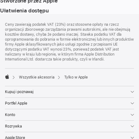
Stworzone przez Apple
Ułatwienia dostępu
Stopka
przypisy
Ceny zawierają podatek VAT (23%) oraz stosowne opłaty na rzecz
organizacji zbiorowego zarządzania prawami autorskimi, ale nie obejmują
kosztów dostawy, chyba że podano inaczej. Stawka podatku VAT dla
oprogramowania do pobrania w formie elektronicznej lub innych produktów
firmy Apple sklasyfikowanych jako usługi zgodnie z przepisami UE
dotyczącymi podatku VAT wynosi 23%, ponieważ podatek VAT jest
naliczany w kraju lub regionie, w którym firma Apple Distribution
International Ltd. dostarcza takie produkty, czyli w Irlandii.
Wszystkie akcesoria
Tylko w Apple
Apple
Kupuj i poznawaj
Portfel Apple
Konto
Rozrywka
Apple Store