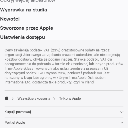
Odkryj więcej akcesoriów
Wyprawka na studia
Nowości
Stworzone przez Apple
Ułatwienia dostępu
Stopka
przypisy
Ceny zawierają podatek VAT (23%) oraz stosowne opłaty na rzecz
organizacji zbiorowego zarządzania prawami autorskimi, ale nie obejmują
kosztów dostawy, chyba że podano inaczej. Stawka podatku VAT dla
oprogramowania do pobrania w formie elektronicznej lub innych produktów
firmy Apple sklasyfikowanych jako usługi zgodnie z przepisami UE
dotyczącymi podatku VAT wynosi 23%, ponieważ podatek VAT jest
naliczany w kraju lub regionie, w którym firma Apple Distribution
International Ltd. dostarcza takie produkty, czyli w Irlandii.
Wszystkie akcesoria
Tylko w Apple
Apple
Kupuj i poznawaj
Portfel Apple