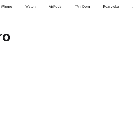
iPhone
Watch
AirPods
TV i Dom
Rozrywka
ro