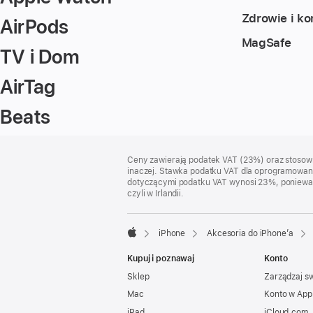
Zdrowie i ko
AirPods
MagSafe
TV i Dom
AirTag
Beats
Stopka
przypisy
Ceny zawierają podatek VAT (23%) oraz stosown
inaczej. Stawka podatku VAT dla oprogramowania
dotyczącymi podatku VAT wynosi 23%, ponieważ po
czyli w Irlandii.
iPhone
Akcesoria do iPhone’a
Apple
Kupuj i poznawaj
Konto
Sklep
Zarządzaj s
Mac
Konto w App
iPad
iCloud.com