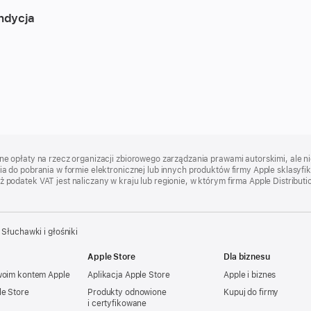
ndycja
e opłaty na rzecz organizacji zbiorowego zarządzania prawami autorskimi, ale 
 do pobrania w formie elektronicznej lub innych produktów firmy Apple sklasyfi
datek VAT jest naliczany w kraju lub regionie, w którym firma Apple Distribution
Słuchawki i głośniki
Apple Store
Dla biznesu
woim kontem Apple
Aplikacja Apple Store
Apple i biznes
le Store
Produkty odnowione
Kupuj do firmy
i certyfikowane