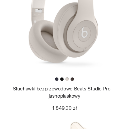
Wstecz
Obraz
-
Słuchawki
bezprzewodowe
Beats
Studio
Pro —
jasnopiaskowy
Słuchawki bezprzewodowe Beats Studio Pro —
jasnopiaskowy
1 849,00 zł