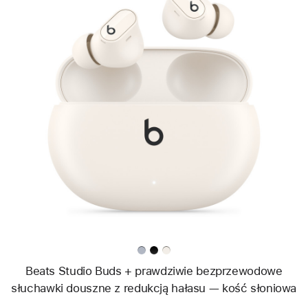
Wstecz
Obraz
-
Beats
Studio
Buds +
prawdziwie
bezprzewodowe
słuchawki
douszne
z redukcją
hałasu —
kość
słoniowa
Beats Studio Buds + prawdziwie bezprzewodowe
słuchawki douszne z redukcją hałasu — kość słoniowa