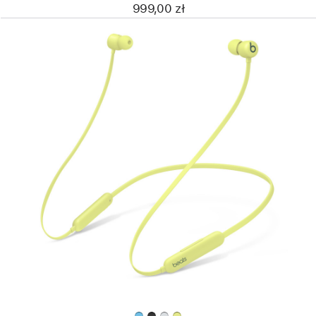
999,00 zł
Wstecz
Obraz
-
Beats
Flex —
bezprzewodowe
słuchawki
douszne
zapewniające
komfort
użytkowania
przez
cały
dzień —
żółty