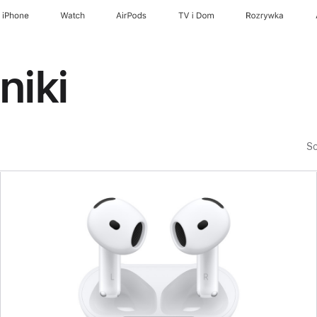
iPhone
Watch
AirPods
TV i Dom
Rozrywka
niki
So