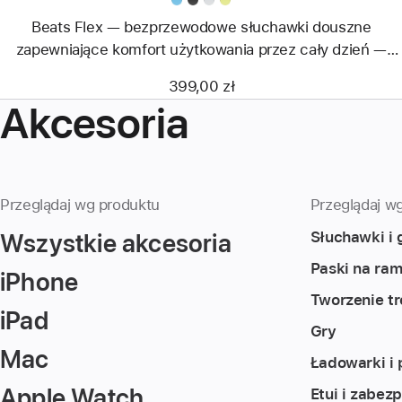
yuzu
Beats Flex — bezprzewodowe słuchawki douszne
zapewniające komfort użytkowania przez cały dzień —
żółty yuzu
399,00 zł
Akcesoria
Przeglądaj wg produktu
Przeglądaj wg
Wszystkie akcesoria
Słuchawki i 
Paski na ram
iPhone
Tworzenie tr
iPad
Gry
Mac
Ładowarki i 
Apple Watch
Etui i zabez