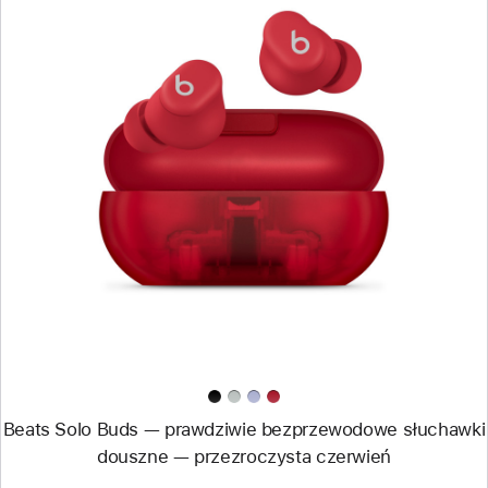
Wstecz
Obraz
-
Beats Solo Buds —
prawdziwie
bezprzewodowe
słuchawki
douszne —
przezroczysta
czerwień
Beats Solo Buds — prawdziwie bezprzewodowe słuchawki
douszne — przezroczysta czerwień