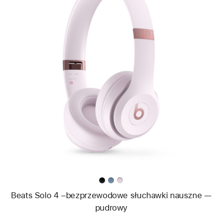
Wstecz
Obraz
-
Beats Solo 4 –
bezprzewodowe
słuchawki
nauszne —
pudrowy
Beats Solo 4 –bezprzewodowe słuchawki nauszne —
pudrowy