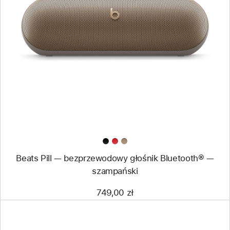
Wstecz
Obraz
-
Beats Pill —
bezprzewodowy
głośnik
Bluetooth® —
szampański
Beats Pill — bezprzewodowy głośnik Bluetooth® —
szampański
749,00 zł