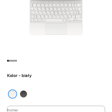
Kolor - biały
czarny
biały
Rozmiar