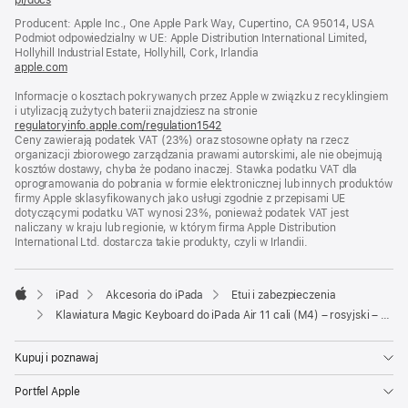
pl/docs
(otwiera
się
Producent: Apple Inc., One Apple Park Way, Cupertino, CA 95014, USA
w nowym
Podmiot odpowiedzialny w UE: Apple Distribution International Limited,
oknie)
Hollyhill Industrial Estate, Hollyhill, Cork, Irlandia
apple.com
(otwiera
się
Informacje o kosztach pokrywanych przez Apple w związku z recyklingiem
w nowym
i utylizacją zużytych baterii znajdziesz na stronie
oknie)
regulatoryinfo.apple.com/regulation1542
(otwiera
Ceny zawierają podatek VAT (23%) oraz stosowne opłaty na rzecz
się
organizacji zbiorowego zarządzania prawami autorskimi, ale nie obejmują
w nowym
kosztów dostawy, chyba że podano inaczej. Stawka podatku VAT dla
oknie)
oprogramowania do pobrania w formie elektronicznej lub innych produktów
firmy Apple sklasyfikowanych jako usługi zgodnie z przepisami UE
dotyczącymi podatku VAT wynosi 23%, ponieważ podatek VAT jest
naliczany w kraju lub regionie, w którym firma Apple Distribution
International Ltd. dostarcza takie produkty, czyli w Irlandii.
iPad
Akcesoria do iPada
Etui i zabezpieczenia
Apple
Klawiatura Magic Keyboard do iPada Air 11 cali (M4) – rosyjski – biały
Kupuj i poznawaj
Portfel Apple