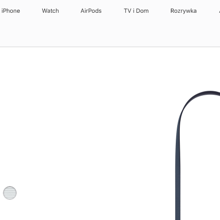
iPhone
Watch
AirPods
TV i Dom
Rozrywka
eski
jasnoszary
zowy