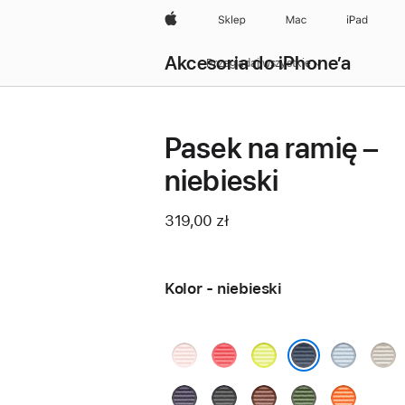
Apple
Sklep
Mac
iPad
Akcesoria do iPhone’a
Przeglądaj wszystkie
Pasek na ramię –
niebieski
319,00 zł
Kolor - niebieski
jasnoróżowy
różowa
neonowy
jasnoniebi
beż
guawa
żółty
niebieski
fioletowy
czarny
siena
zielony
pomarańc