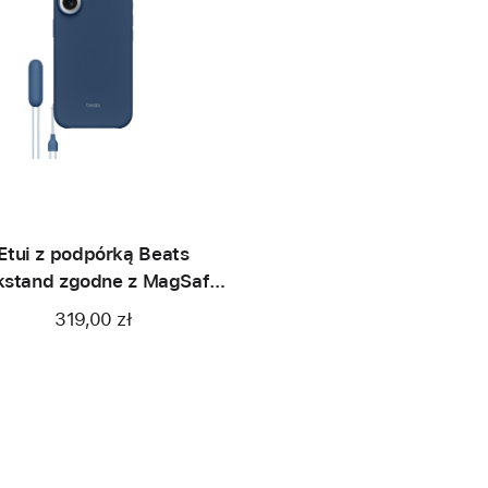
Etui z podpórką Beats
kstand zgodne z MagSafe
nelem Sterowanie aparatem
319,00 zł
 iPhone’a 17 – granitowy
granat