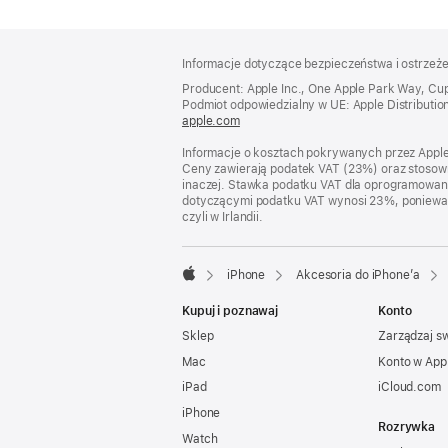
Stopka
przypisy
Informacje dotyczące bezpieczeństwa i ostrzeż
Producent: Apple Inc., One Apple Park Way, Cu
Podmiot odpowiedzialny w UE: Apple Distribution In
apple.com
(otwiera
się
Informacje o kosztach pokrywanych przez Apple w
w nowym
Ceny zawierają podatek VAT (23%) oraz stosown
oknie)
inaczej. Stawka podatku VAT dla oprogramowania
dotyczącymi podatku VAT wynosi 23%, ponieważ po
czyli w Irlandii.
iPhone
Akcesoria do iPhone’a
Apple
Kupuj i poznawaj
Konto
Sklep
Zarządzaj s
Mac
Konto w App
iPad
iCloud.com
iPhone
Rozrywka
Watch