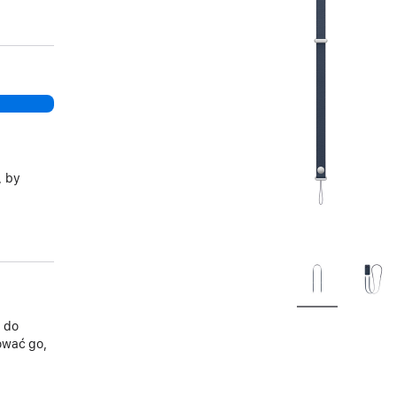
, by
 do
ować go,
.