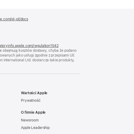
le.com/pl-pl/docs
(otwiera
się
w nowym
oknie)
atoryinfo.apple.com/regulation1542
(otwiera
nie obejmują kosztów dostawy, chyba że podano
się
kowanych jako usługi zgodnie z przepisami UE
w nowym
 International Ltd. dostarcza takie produkty,
oknie)
Wartości Apple
Prywatność
O firmie Apple
Newsroom
Apple Leadership