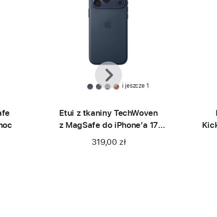
Wstecz
Dalej
i jeszcze 1
afe
Etui z tkaniny TechWoven
łnoc
z MagSafe do iPhone’a 17
Kic
Pro Max – niebieskie
i pa
319,00 zł
do