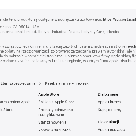
eń dla tego produktu są dostępne w podręczniku użytkownika:
https://support.app
pertino, CA 95014, USA
ternational Limited, Hollyhill Industrial Estate, Hollyhill, Cork, Irlandia
 związku z recyklingiem i utylizacją zużytych baterii znajdziesz na stronie
regul
e opłaty na rzecz organizacji zbiorowego zarządzania prawami autorskimi, ale 
 do pobrania w formie elektronicznej lub innych produktów firmy Apple sklasyfi
datek VAT jest naliczany w kraju lub regionie, w którym firma Apple Distribution
Etui i zabezpieczenia
Pasek na ramię – niebieski
Apple Store
Dla biznesu
woim kontem Apple
Aplikacja Apple Store
Apple i biznes
le Store
Produkty odnowione
Kupuj do firmy
i certyfikowane
Dla edukacji
Stan zamówienia
Apple i edukacja
Pomoc w zakupach