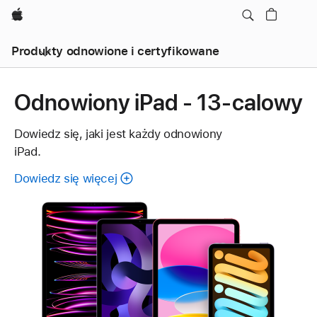
Apple
Produkty odnowione i certyfikowane
Odnowiony iPad - 13-calowy
Dowiedz się, jaki jest każdy odnowiony
iPad.
Dowiedz się więcej
o
cechach
każdego
odnowionego
iPada.