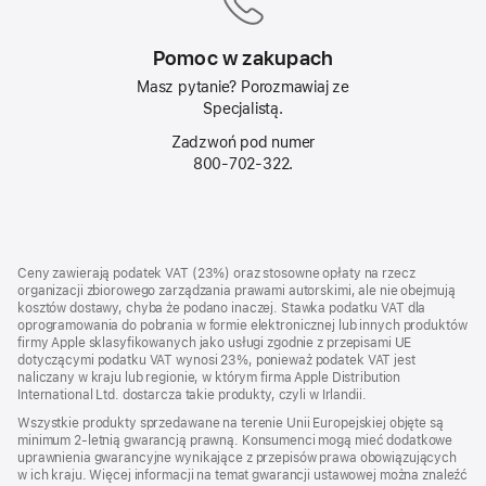
Pomoc w zakupach
Masz pytanie? Porozmawiaj ze
Specjalistą.
Zadzwoń pod numer
800‑702‑322.
Stopka
przypisy
Ceny zawierają podatek VAT (23%) oraz stosowne opłaty na rzecz
organizacji zbiorowego zarządzania prawami autorskimi, ale nie obejmują
kosztów dostawy, chyba że podano inaczej. Stawka podatku VAT dla
oprogramowania do pobrania w formie elektronicznej lub innych produktów
firmy Apple sklasyfikowanych jako usługi zgodnie z przepisami UE
dotyczącymi podatku VAT wynosi 23%, ponieważ podatek VAT jest
naliczany w kraju lub regionie, w którym firma Apple Distribution
International Ltd. dostarcza takie produkty, czyli w Irlandii.
Wszystkie produkty sprzedawane na terenie Unii Europejskiej objęte są
minimum 2-letnią gwarancją prawną. Konsumenci mogą mieć dodatkowe
uprawnienia gwarancyjne wynikające z przepisów prawa obowiązujących
w ich kraju. Więcej informacji na temat gwarancji ustawowej można znaleźć