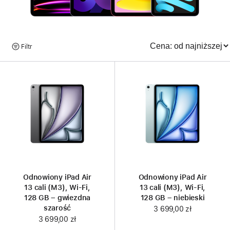
Przeglądaj
Filtr
Sortowanie
produkty
Odnowiony iPad Air
Odnowiony iPad Air
13 cali (M3), Wi-Fi,
13 cali (M3), Wi-Fi,
128 GB – gwiezdna
128 GB – niebieski
szarość
3 699,00 zł
3 699,00 zł