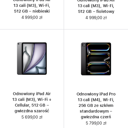
13 cali (M3), Wi-Fi,
13 cali (M3), Wi-Fi,
512 GB – niebieski
512 GB – fioletowy
4 999,00 zł
4 999,00 zł
Odnowiony iPad Air
Odnowiony iPad Pro
13 cali (M3), Wi‑Fi +
13 cali (M4), Wi‑Fi,
Cellular, 512 GB –
256 GB ze szkłem
gwiezdna szarość
standardowym –
gwiezdna czerń
5 699,00 zł
5 799,00 zł