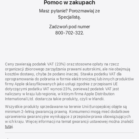
Pomoc w zakupach
Masz pytanie? Porozmawiaj ze
Specjalistą.
Zadzwoń pod numer
800‑702‑322.
Stopka
przypisy
Ceny zawierają podatek VAT (23%) oraz stosowne opłaty na rzecz
organizacji zbiorowego zarządzania prawami autorskimi, ale nie obejmują
kosztów dostawy, chyba że podano inaczej. Stawka podatku VAT dla
oprogramowania do pobrania w formie elektronicznej lub innych produktów
firmy Apple sklasyfikowanych jako usługi zgodnie z przepisami UE
dotyczącymi podatku VAT wynosi 23%, ponieważ podatek VAT jest
naliczany w kraju lub regionie, w którym firma Apple Distribution
International Ltd. dostarcza takie produkty, czyli w Irlandii.
Wszystkie produkty sprzedawane na terenie Unii Europejskiej objęte są
minimum 2-letnią gwarancją prawną. Konsumenci mogą mieć dodatkowe
uprawnienia gwarancyjne wynikające z przepisów prawa obowiązujących
w ich kraju. Więcej informacji na temat gwarancji ustawowej można znaleźć
tutaj
.