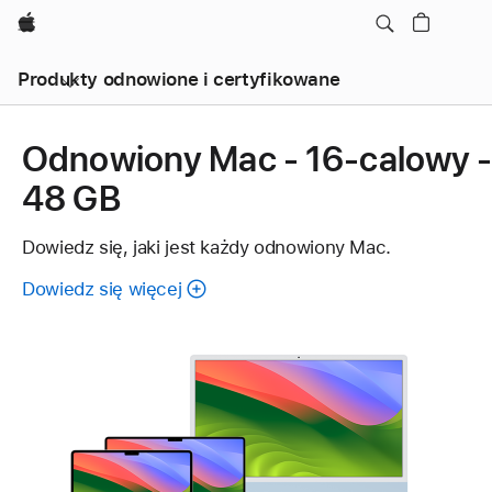
Apple
Produkty odnowione i certyfikowane
Odnowiony Mac - 16-calowy 
48 GB
Dowiedz się, jaki jest każdy odnowiony Mac.
Dowiedz się więcej
o
cechach
każdego
odnowionego
Maca.