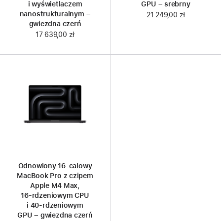
i wyświetlaczem
GPU – srebrny
nanostrukturalnym –
21 249,00 zł
gwiezdna czerń
17 639,00 zł
Odnowiony 16‑calowy
MacBook Pro z czipem
Apple M4 Max,
16‑rdzeniowym CPU
i 40‑rdzeniowym
GPU – gwiezdna czerń