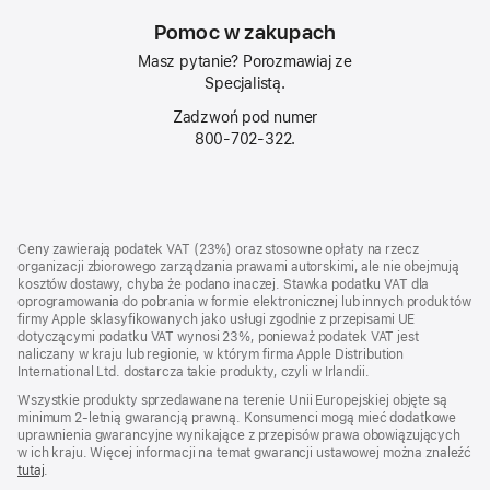
Pomoc w zakupach
Masz pytanie? Porozmawiaj ze
Specjalistą.
Zadzwoń pod numer
800‑702‑322.
Stopka
przypisy
Ceny zawierają podatek VAT (23%) oraz stosowne opłaty na rzecz
organizacji zbiorowego zarządzania prawami autorskimi, ale nie obejmują
kosztów dostawy, chyba że podano inaczej. Stawka podatku VAT dla
oprogramowania do pobrania w formie elektronicznej lub innych produktów
firmy Apple sklasyfikowanych jako usługi zgodnie z przepisami UE
dotyczącymi podatku VAT wynosi 23%, ponieważ podatek VAT jest
naliczany w kraju lub regionie, w którym firma Apple Distribution
International Ltd. dostarcza takie produkty, czyli w Irlandii.
Wszystkie produkty sprzedawane na terenie Unii Europejskiej objęte są
minimum 2-letnią gwarancją prawną. Konsumenci mogą mieć dodatkowe
uprawnienia gwarancyjne wynikające z przepisów prawa obowiązujących
w ich kraju. Więcej informacji na temat gwarancji ustawowej można znaleźć
tutaj
.