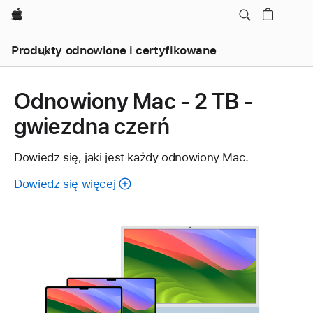
Apple
Produkty odnowione i certyfikowane
Odnowiony Mac - 2 TB -
gwiezdna czerń
Dowiedz się, jaki jest każdy odnowiony Mac.
Dowiedz się więcej
o
cechach
każdego
odnowionego
Maca.