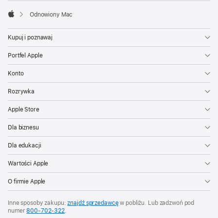
Odnowiony Mac
Apple
Kupuj i poznawaj
Portfel Apple
Konto
Rozrywka
Apple Store
Dla biznesu
Dla edukacji
Wartości Apple
O firmie Apple
Inne sposoby zakupu:
znajdź sprzedawcę
w pobliżu. Lub zadzwoń pod
numer
800‑702‑322
.