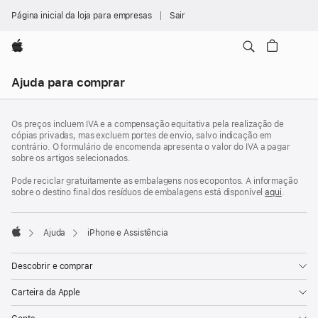
Página inicial da loja para empresas
Sair
Apple
Nav
Ajuda para comprar
local
Abrir
Rodapé
menu
notas
Os preços incluem IVA e a compensação equitativa pela realização de
de
cópias privadas, mas excluem portes de envio, salvo indicação em
rodapé
contrário. O formulário de encomenda apresenta o valor do IVA a pagar
sobre os artigos selecionados.
Pode reciclar gratuitamente as embalagens nos ecopontos. A informação
sobre o destino final dos resíduos de embalagens está disponível
aqui
.
Ajuda
iPhone e Assistência
Apple
Descobrir e comprar
Carteira da Apple