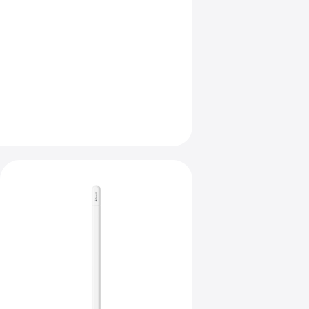
s para durar.
Anterior
Imagem
-
Apple Pencil
(USB‑C)