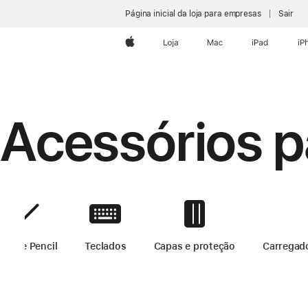
Página inicial da loja para empresas
Sair
Apple
Loja
Mac
iPad
iP
Acessórios p
Apple Pencil
-
Acessórios para iPad
Teclados
-
Acessórios para iPad
Capas e proteção
-
Acessórios p
Carregad