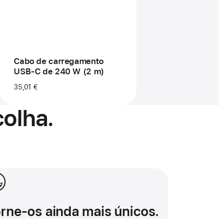
USB‑C de
240 W
(2 m)
Cabo de carregamento
USB‑C de 240 W (2 m)
35,01 €
olha.
ne-os ainda mais únicos.
rne-os ainda mais únicos.