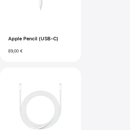
Apple Pencil (USB‑C)
89,00 €
Anterior
Imagem
-
Cabo
de
carregamento