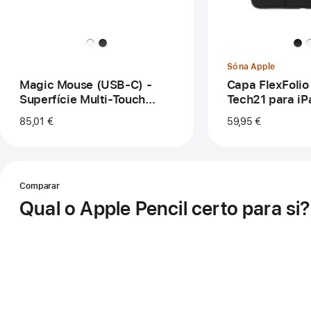
-
da
Superfície
Te
Multi‑Touch
par
branca
iPa
Pro
Só na Apple
de
13"
Magic Mouse (USB‑C) -
Capa FlexFolio
Superfície Multi‑Touch
Tech21 para iP
branca
13"
85,01 €
59,95 €
Qual o Apple Pencil certo para si?
Comparar
Apple
Pencil
Qual o Apple Pencil certo para si?