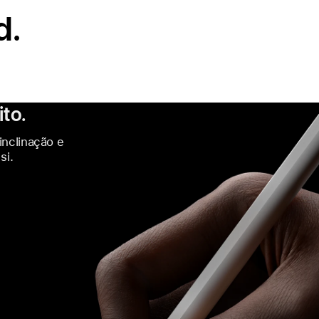
d.
to.
inclinação e
si.