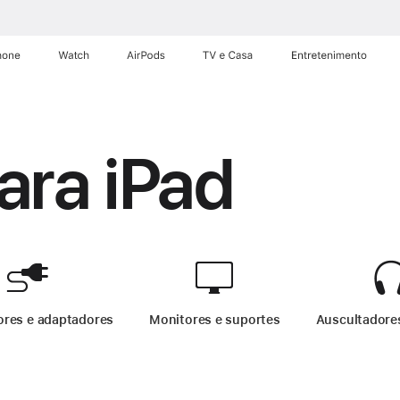
hone
Watch
AirPods
TV e Casa
Entretenimento
ara iPad
ara iPad
ores e adaptadores
-
Acessórios para iPad
Monitores e suportes
-
Acessórios para 
Auscultadore