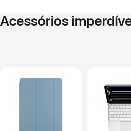
Acessórios imperdívei
Ant
Im
-
Mag
par
iPa