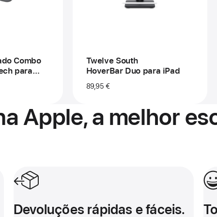
mbo
uch
itech
a
d Pro
11 polegadas (M5)
lado Combo
Twelve South
ech para
HoverBar Duo para iPad
89,95 €
s (M5)
a Apple, a melhor esc
Devoluções rápidas e fáceis.
Tor
Devoluções rápidas e fáceis.
To