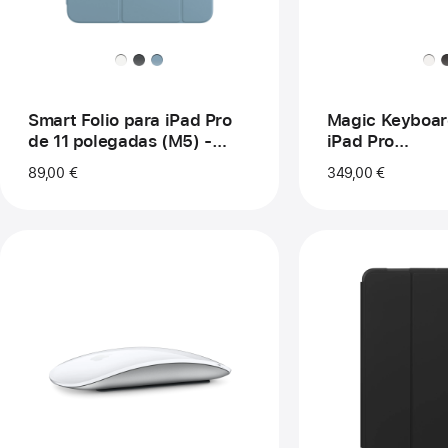
de 
-
Por
-
Br
Smart Folio para iPad Pro
Magic Keyboar
de 11 polegadas (M5) -
iPad Pro
Denim
de 11 polegada
89,00 €
349,00 €
Português - Br
Anterior
Ant
Imagem
Im
-
-
Magic
Ca
Mouse
Fle
(USB‑C)
Tin