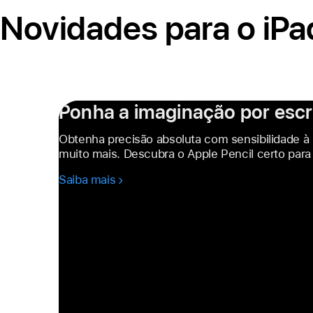
Novidades para o iPa
Ponha a imaginação por escri
Obtenha precisão absoluta com sensibilidade à 
muito mais. Descubra o Apple Pencil certo para 
Saiba mais
-
Ponha
a
imaginação
por escrito.