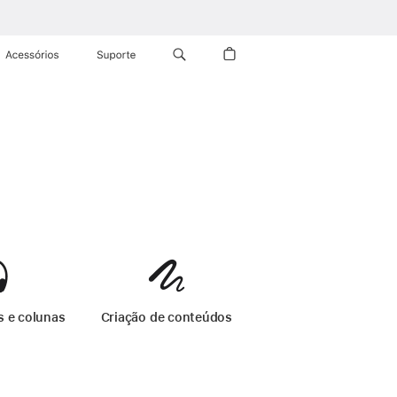
Acessórios
Suporte
iPad
s e colunas
-
Acessórios para iPad
Criação de conteúdos
-
Acessórios para iPad