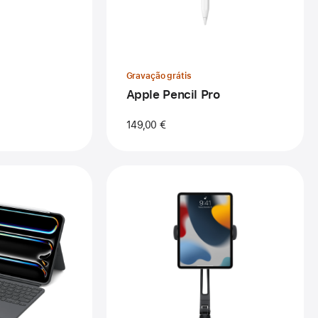
Gravação grátis
Apple Pencil Pro
149,00 €
erior
agem
pa
m
lado