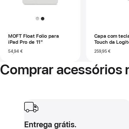
para
Co
iPad Pro
To
de 11"
da
Log
par
iPa
de 
MOFT Float Folio para
Capa com tec
iPad Pro de 11"
Touch da Logit
iPad Pro
54,94 €
259,95 €
de 11 polegada
Comprar acessórios n
Entrega grátis.
Entrega grátis.