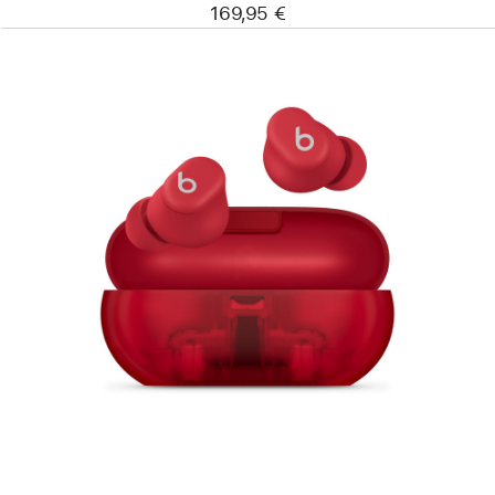
169,95 €
Anterior
Imagem
-
Beats Solo Buds
–
Auriculares
True Wireless
–
Vermelho transparente