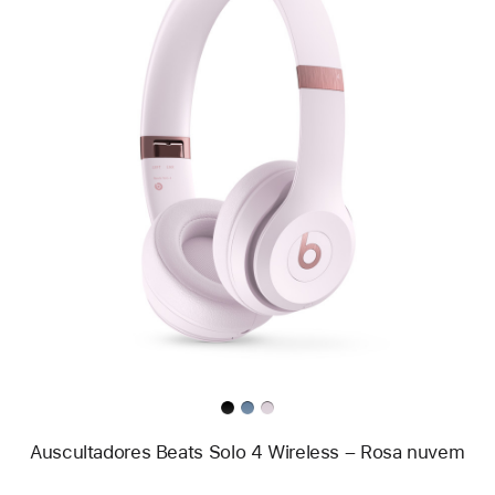
Anterior
Imagem
-
Auscultadores
Beats Solo 4
Wireless
–
Rosa nuvem
Auscultadores Beats Solo 4 Wireless – Rosa nuvem