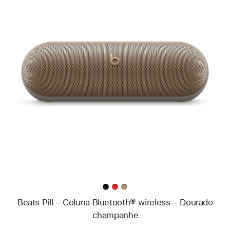
Anterior
Imagem
-
Beats Pill
–
Coluna
Bluetooth®
wireless
–
Dourado
champanhe
Beats Pill – Coluna Bluetooth® wireless – Dourado
champanhe