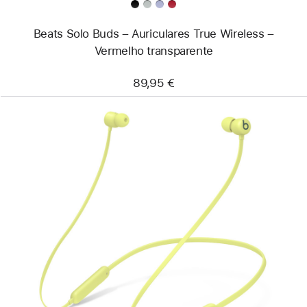
Beats Solo Buds – Auriculares True Wireless –
Vermelho transparente
89,95 €
Anterior
Imagem
-
Beats Flex
–
Auriculares
sem
fios