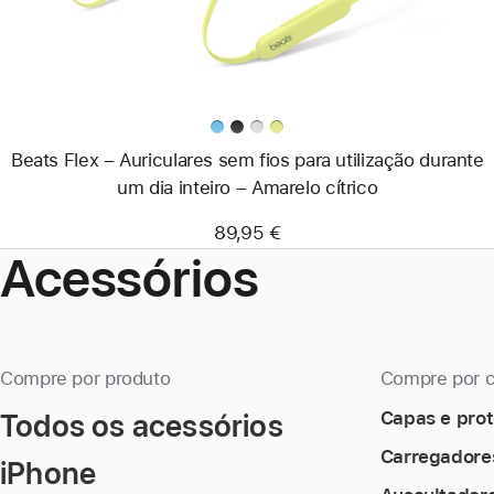
para
utilização
durante
um
dia
inteiro
–
Amarelo cítrico
Beats Flex – Auriculares sem fios para utilização durante
um dia inteiro – Amarelo cítrico
89,95 €
Acessórios
Compre por produto
Compre por c
Todos os acessórios
Capas e pro
Carregadore
iPhone