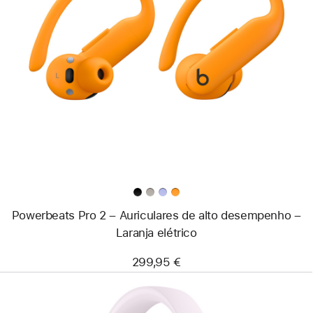
Anterior
Imagem
-
Powerbeats
Pro
2
–
Auriculares
de
alto
desempenho
–
Laranja
elétrico
Powerbeats Pro 2 – Auriculares de alto desempenho –
Laranja elétrico
299,95 €