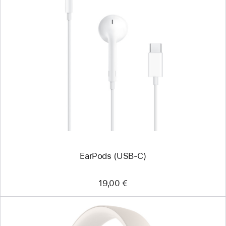
Anterior
Imagem
-
EarPods
(USB‑C)
EarPods (USB‑C)
19,00 €