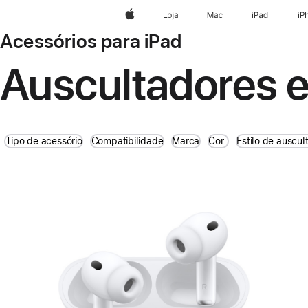
Apple
Loja
Mac
iPad
iP
Acessórios para iPad
Auscultadores e
Tipo de acessório
Compatibilidade
Marca
Cor
Estilo de auscul