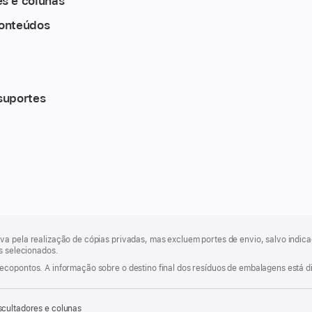
s e colunas
conteúdos
suportes
va pela realização de cópias privadas, mas excluem portes de envio, salvo indi
os selecionados.
ecopontos. A informação sobre o destino final dos resíduos de embalagens está d
cultadores e colunas