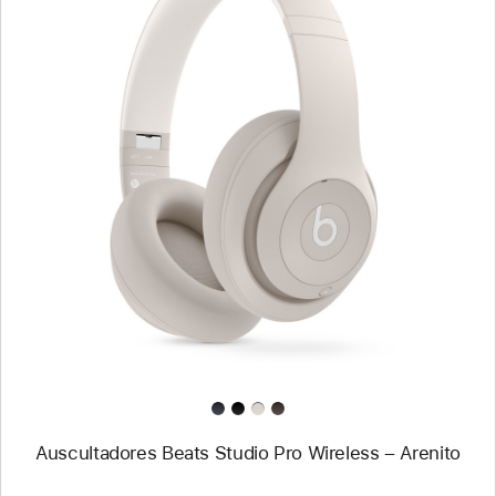
Anterior
Imagem
-
Auscultadores
Beats
Studio
Pro
Wireless
–
Arenito
Auscultadores Beats Studio Pro Wireless – Arenito