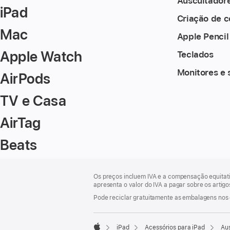
Auscultadore
iPad
Criação de 
Mac
Apple Pencil
Apple Watch
Teclados
Monitores e 
AirPods
TV e Casa
AirTag
Beats
Rodapé
notas
Os preços incluem IVA e a compensação equitati
de
apresenta o valor do IVA a pagar sobre os artig
rodapé
Pode reciclar gratuitamente as embalagens nos 
iPad
Acessórios para iPad
Aus