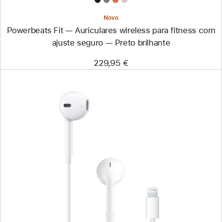
brilhante
Novo
Powerbeats Fit — Auriculares wireless para fitness com
ajuste seguro — Preto brilhante
229,95 €
Anterior
Imagem
-
EarPods
(conetor
Lightning)