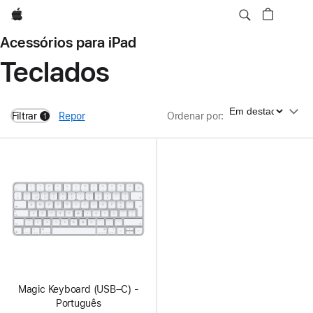
Apple
Acessórios para iPad
Teclados
Ordenar por
Filtrar
Repor
Ordenar por
:
1
filters active
Magic Keyboard (USB–C) -
Português