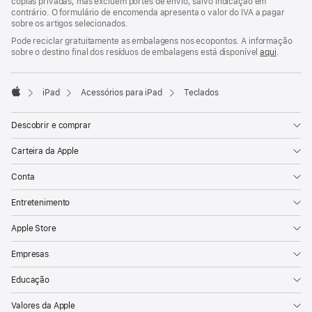
cópias privadas, mas excluem portes de envio, salvo indicação em
rodapé
contrário. O formulário de encomenda apresenta o valor do IVA a pagar
sobre os artigos selecionados.
Pode reciclar gratuitamente as embalagens nos ecopontos. A informação
sobre o destino final dos resíduos de embalagens está disponível
aqui
.
iPad
Acessórios para iPad
Teclados
Apple
Descobrir e comprar
Carteira da Apple
Conta
Entretenimento
Apple Store
Empresas
Educação
Valores da Apple