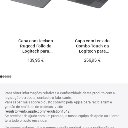
Capa com teclado
Capa com teclado
Rugged Folio da
Combo Touch da
Logitech para
Logitech para
iPad (A16)
iPad Pro
139,95 €
259,95 €
de 11 polegadas (M5)
Rodapé
notas
Para obter informações relativas à conformidade deste produto com a
de
legislação europeia, contacte o fabricante.
rodapé
Para saber mais sobre o custo coberto pela Apple para reciclagem e
gestão de resíduos de baterias, visite
regulatoryinfo.apple.com/regulation1542
(abre
Se precisar de ajuda com um produto, a nossa equipa de apoio ao cliente
numa
terá todo o gosto em ajudar.
nova
janela)
Os preços incluem IVA e a compensação equitativa pela realização de