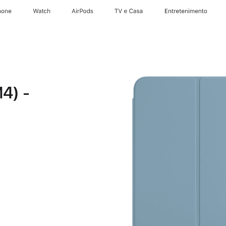
hone
Watch
AirPods
TV e Casa
Entretenimento
4) -