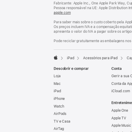
rodapé
Fabricante: Apple Inc., One Apple Park Way, C
Pessoa responsável na UE: Apple Distribution Inter
apple.com
(abre
numa
Para saber mais sobre o custo coberto pela Appl
nova
Os preços incluem IVA e a compensação equitati
janela)
apresenta o valor do IVA a pagar sobre os artig
Pode reciclar gratuitamente as embalagens nos 
iPad
Acessórios para iPad
Ca
Apple
Descobrir e comprar
Conta
Loja
Gerir a sua 
Mac
Conta da Ap
iPad
iCloud.com
iPhone
Entretenime
Watch
Apple One
AirPods
Apple TV
TV e Casa
Apple Music
AirTag