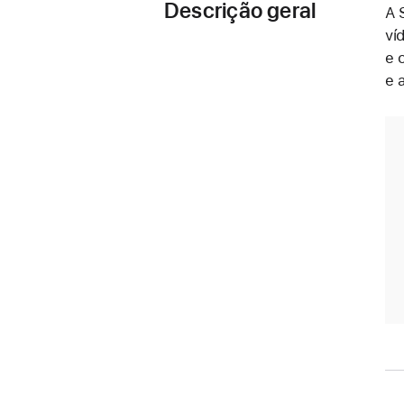
Descrição geral
A 
ví
e 
e 