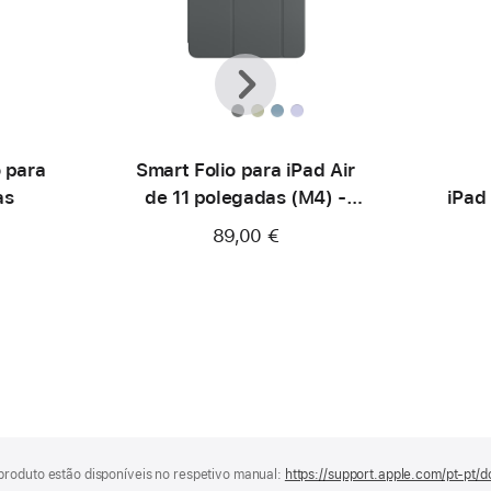
Anterior
Seguinte
o para
Smart Folio para iPad Air
as
de 11 polegadas (M4) -
iPad
Cinzento‑carvão
89,00 €
produto estão disponíveis no respetivo manual:
https://support.apple.com/pt-pt/d