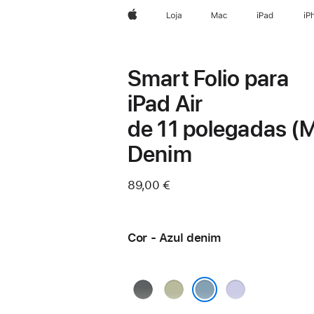
Apple
Loja
Mac
iPad
iP
Smart Folio para
iPad Air
de 11 polegadas (M
Denim
89,00 €
Cor - Azul denim
Cinzento‑carvão
Verde sálvia
Lilás-
claro
Azul denim