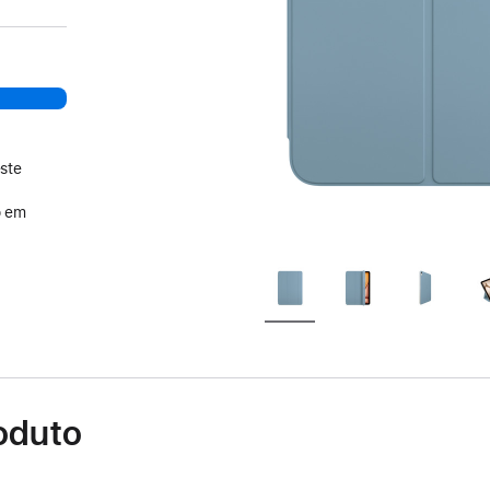
ste
o em
oduto