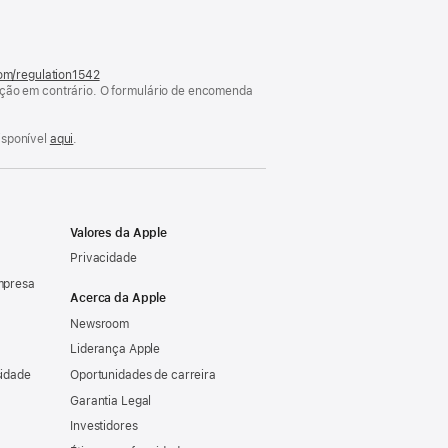
numa
nova
janela)
com/regulation1542
(abre
cação em contrário. O formulário de encomenda
numa
nova
janela)
isponível
aqui
.
Valores da Apple
Privacidade
mpresa
Acerca da Apple
Newsroom
Liderança Apple
sidade
Oportunidades de carreira
Garantia Legal
Investidores