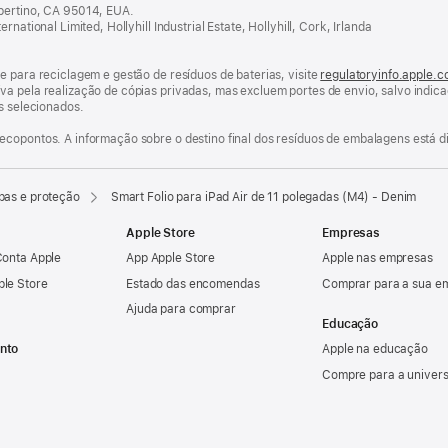
upertino, CA 95014, EUA.
national Limited, Hollyhill Industrial Estate, Hollyhill, Cork, Irlanda
e para reciclagem e gestão de resíduos de baterias, visite
regulatoryinfo.apple.
va pela realização de cópias privadas, mas excluem portes de envio, salvo indi
os selecionados.
ecopontos. A informação sobre o destino final dos resíduos de embalagens está d
pas e proteção
Smart Folio para iPad Air de 11 polegadas (M4) - Denim
Apple Store
Empresas
Conta Apple
App Apple Store
Apple nas empresas
ple Store
Estado das encomendas
Comprar para a sua e
Ajuda para comprar
Educação
nto
Apple na educação
Compre para a univer