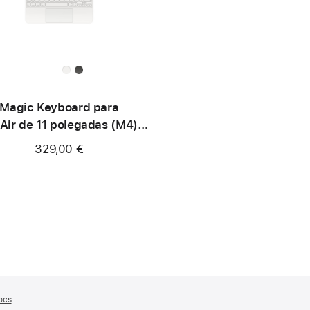
Magic Keyboard para
 Air de 11 polegadas (M4) -
Português - Branco
329,00 €
ocs
(abre