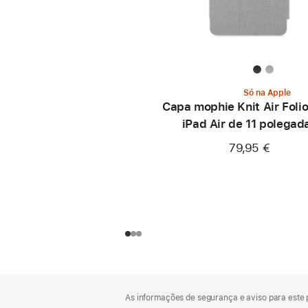
Só na Apple
Capa mophie Knit Air Foli
iPad Air de 11 polegad
79,95 €
Rodapé
notas
As informações de segurança e aviso para este 
de