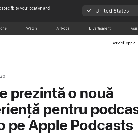
 specific to your location and
United States
hone
Watch
AirPods
Divertisment
Asis
Servicii Apple
026
e prezintă o nouă
riență pentru podcas
o pe Apple Podcasts