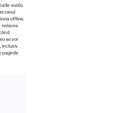
urile audio.
 ecranul
iona offline.
ă redarea
 când
deo se vor
, inclusiv
e paginile