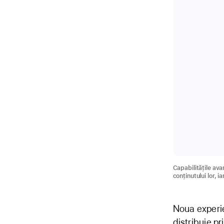
Capabilitățile ava
conținutului lor, i
Noua experie
distribuie pr