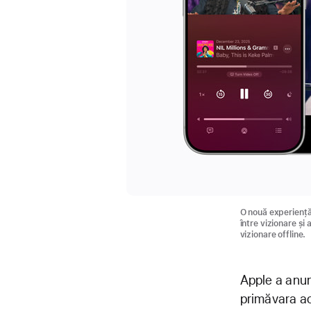
O nouă experiență
între vizionare și
vizionare offline.
Apple a anun
primăvara ac