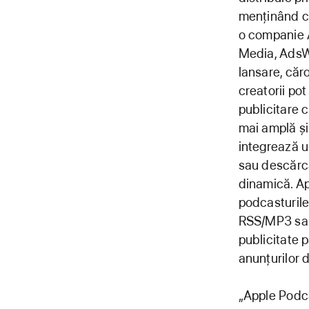
menținând co
o companie A
Media, AdsWi
lansare, căro
creatorii po
publicitare 
mai amplă și
integrează uș
sau descărcăr
dinamică. Ap
podcasturile
RSS/MP3 sau 
publicitate 
anunțurilor 
„Apple Podca