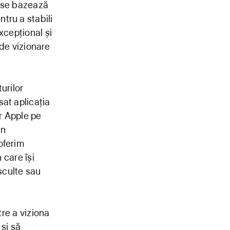
o se bazează
tru a stabili
xcepțional și
 de vizionare
urilor
at aplicația
r Apple pe
in
oferim
 care își
sculte sau
tre a viziona
 și să