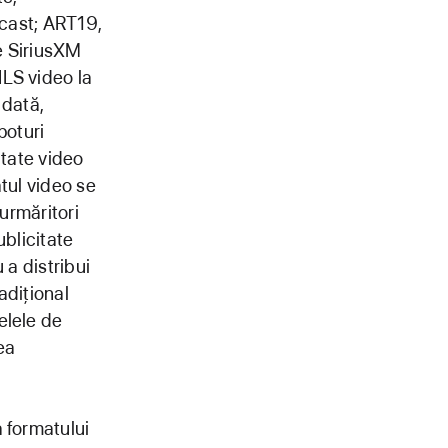
Acast; ART19,
e SiriusXM
HLS video la
 dată,
poturi
itate video
tul video se
 urmăritori
ublicitate
 a distribui
adițional
elele de
ea
 formatului