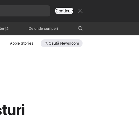
Continue
tență
De unde poți cumpăra
Caută
Newsroom
Apple Stories
turi