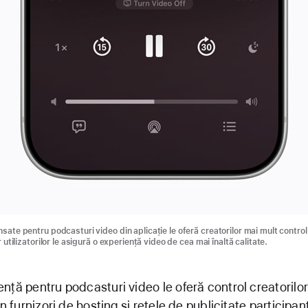
nsate pentru podcasturi video din aplicație le oferă creatorilor mai mult contro
ar utilizatorilor le asigură o experiență video de cea mai înaltă calitate.
nță pentru podcasturi video le oferă control creatorilor.
in furnizori de hosting și rețele de publicitate participan