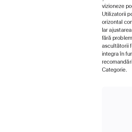
vizioneze po
Utilizatorii 
orizontal com
Iar ajustare
fără problem
ascultătorii
integra în fu
recomandări 
Categorie.