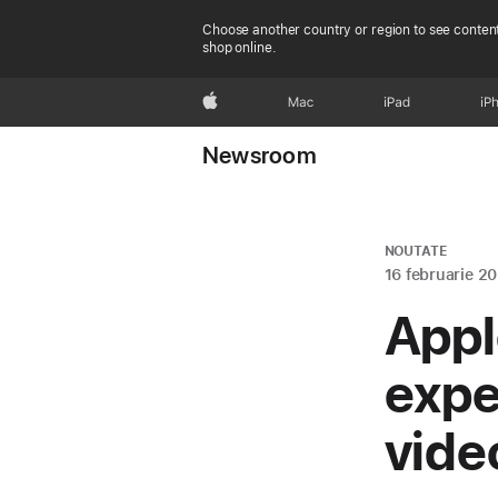
Choose another country or region to see content
shop online.
Apple
Mac
iPad
iP
Newsroom
NOUTATE
16 februarie 2
Appl
expe
vide