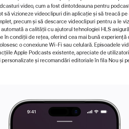
dcasturi video, cum a fost dintotdeauna pentru podcast
pot să vizioneze videoclipuri din aplicație și să treacă pe
plet, precum și să descarce videoclipuri pentru a le viz
a automată a calității cu ajutorul tehnologiei HLS asigur
e în condiții de rețea, oferind cea mai bună experiență
 folosesc o conexiune Wi-Fi sau celulară. Episoadele vi
ncțiile Apple Podcasts existente, apreciate de utilizatori
personalizate și recomandări editoriale în fila Nou și p