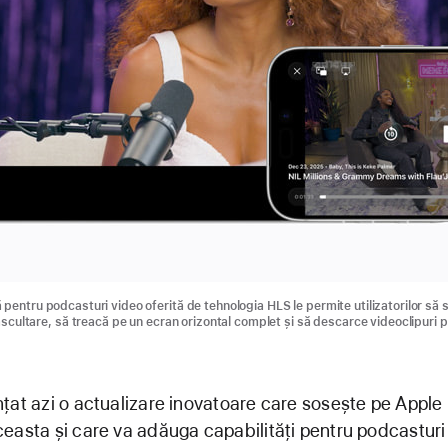
 pentru podcasturi video oferită de tehnologia HLS le permite utilizatorilor să
 ascultare, să treacă pe un ecran orizontal complet și să descarce videoclipuri 
țat azi o actualizare inovatoare care sosește pe Appl
easta și care va adăuga capabilități pentru podcasturi 