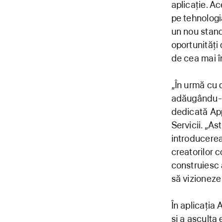
aplicație. A
pe tehnologi
un nou stand
oportunități 
de cea mai în
„În urmă cu 
adăugându-le
dedicată App
Servicii. „A
introducerea
creatorilor c
construiesc 
să vizioneze
În aplicația 
și a asculta 