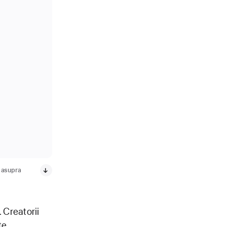
l asupra
 Creatorii
te,