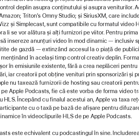
ntrol deplin asupra conținutului și asupra veniturilor. 
mazon; Triton’s Omny Studio; și SiriusXM, care includ
zz și Simplecast, sunt compatibile cu formatul video 
ra li se vor alătura și alți furnizori pe viitor. Pentru prima
t să insereze anunțuri video în mod dinamic — inclusiv s
citite de gazdă — extinzând accesul la o piață de public
 menținând în același timp control creativ deplin. Forma
or în emisiunile existente, fără a crea neplăceri pentru
i, iar creatorii pot obține venituri prin sponsorizări și p
ple nu taxează furnizorii de hosting sau creatorii pentru
 pe Apple Podcasts, fie că este vorba de forma video tr
HLS. Începând cu finalul acestui an, Apple va taxa reț
participante cu o taxă pe bază de afișare pentru difuzar
dinamice în videoclipurile HLS de pe Apple Podcasts.
sts este echivalent cu podcastingul în sine. Includerea