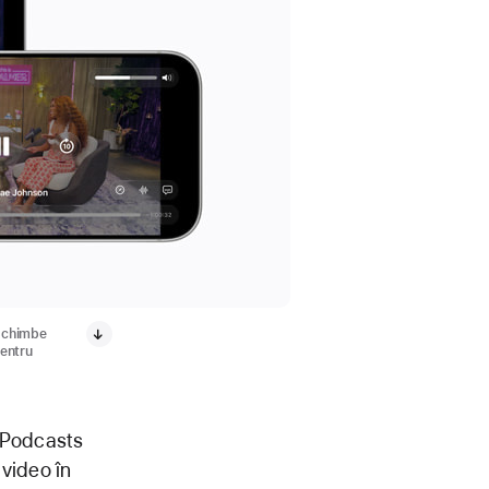
 schimbe
pentru
e Podcasts
video în