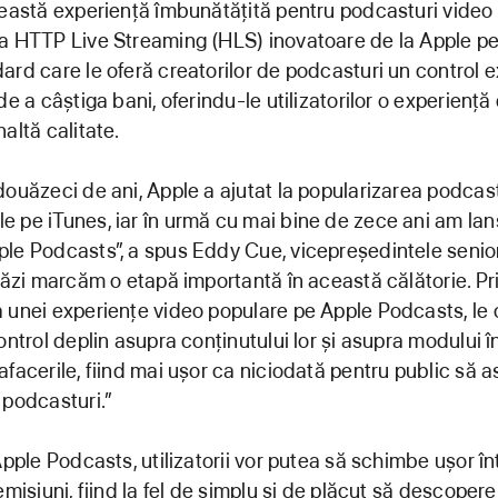
ceastă experiență îmbunătățită pentru podcasturi vide
a HTTP Live Streaming (HLS) inovatoare de la Apple pen
ard care le oferă creatorilor de podcasturi un control e
de a câștiga bani, oferindu-le utilizatorilor o experiență
altă calitate.
douăzeci de ani, Apple a ajutat la popularizarea podcast
 pe iTunes, iar în urmă cu mai bine de zece ani am lans
le Podcasts”, a spus Eddy Cue, vicepreședintele senio
stăzi marcăm o etapă importantă în această călătorie. Pr
 unei experiențe video populare pe Apple Podcasts, le 
ontrol deplin asupra conținutului lor și asupra modului în
afacerile, fiind mai ușor ca niciodată pentru public să a
 podcasturi.”
Apple Podcasts, utilizatorii vor putea să schimbe ușor în
emisiuni, fiind la fel de simplu și de plăcut să descopere