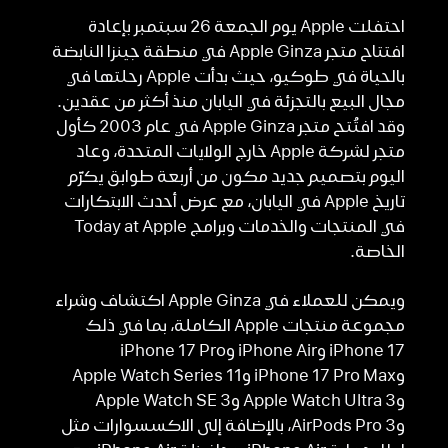
احتفلت Apple يوم الجمعة 26 سبتمبر بإعادة
افتتاح متجر Apple Ginza في منطقة جينزا النابضة
بالحياة في طوكيو، حيث بدأت Apple رحلتها في
مجال البيع بالتجزئة في اليابان منذ أكثر من عقدين.
وقد افتُتح متجر Apple Ginza في عام 2003 كأول
متجر لشركة Apple خارج الولايات المتحدة، وعاد
اليوم بتصميم جديد مكون من أربعة طوابق يكرّم
تاريخ Apple في اليابان، مع عرض أحدث الابتكارات
في المنتجات والخدمات وبرامج Today at Apple
الخاصة.
ويمكن للعملاء في Apple Ginza اكتشاف وشراء
مجموعة منتجات Apple الكاملة، بما في ذلك
iPhone 17 وiPhone Air وiPhone 17 Pro
وiPhone 17 Pro Max وApple Watch Series 11
وApple Watch Ultra 3 وApple Watch SE 3
وAirPods Pro 3، بالإضافة إلى الاكسسوارات مثل