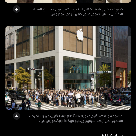
ضيوف حفل إعادة افتتاح المتجر يستعرضون صناديق الهدايا
التذكارية التي تحتوي على حقيبة يدوية ودبوس.
حشود مجتمعة خارج متجر Apple Ginza، الذي يتميز بتصميمه
المكون من أربعة طوابق ويكرّم تاريخ Apple في اليابان.
شارك الخبر