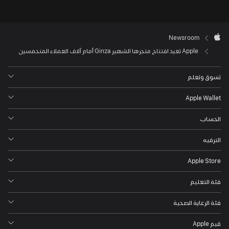
Apple Ginza
في
Apple
عام

Newsroom
Footer
2003
Apple
Apple تعيد افتتاح متجرها الشهير Ginza أمام آلاف العملاء المتحمسين
كأول
متجر
تسوق وتعلم
لشركة
Apple
Apple Wallet
خارج
الولايات
الحساب
المتحدة،
الترفيه
وعاد
اليوم
Apple Store‏
بتصميم
جديد
فئة التعليم
مكون
فئة الرعاية الصحية
من
أربعة
قيم Apple