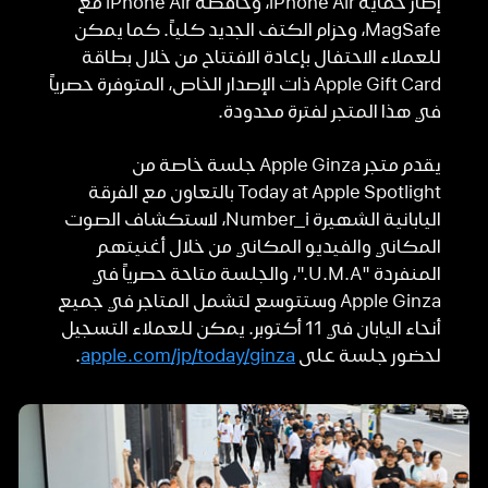
إطار حماية iPhone Air، وحافظة iPhone Air مع
MagSafe‏، وحزام الكتف الجديد كلياً. كما يمكن
للعملاء الاحتفال بإعادة الافتتاح من خلال بطاقة
Apple Gift Card ذات الإصدار الخاص، المتوفرة حصرياً
في هذا المتجر لفترة محدودة.
يقدم متجر Apple Ginza جلسة خاصة من
Today at Apple Spotlight بالتعاون مع الفرقة
اليابانية الشهيرة Number_i، لاستكشاف الصوت
المكاني والفيديو المكاني من خلال أغنيتهم
المنفردة "U.M.A."، والجلسة متاحة حصرياً في
Apple Ginza وستتوسع لتشمل المتاجر في جميع
أنحاء اليابان في 11 أكتوبر. يمكن للعملاء التسجيل
لحضور جلسة على
apple.com/jp/today/ginza
.