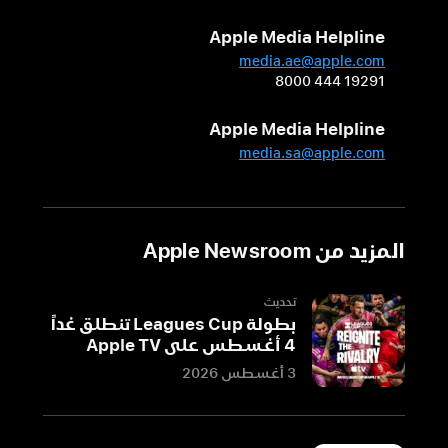
المتحمسين
Apple Media Helpline
احتفلت
media.ae@apple.com
Apple
8000 444 19291
يوم
Apple Media Helpline
الجمعة
26
media.sa@apple.com
سبتمبر
بإعادة
افتتاح
المزيد من Apple Newsroom
متجر
Apple Ginza
في
تحديث
بطولة Leagues Cup تنطلق غداً
منطقة
4 أغسطس على Apple TV
جينزا
3 أغسطس 2026
النابضة
بالحياة
في