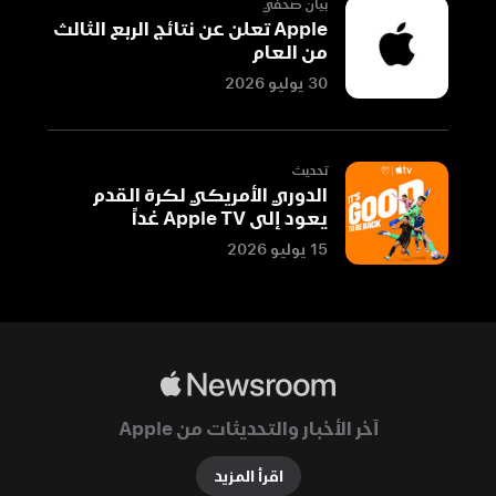
طوكيو،
بيان صحفي
Apple تعلن عن نتائج الربع الثالث
حيث
من العام
بدأت
30 يوليو 2026
Apple
رحلتها
في
مجال
تحديث
الدوري الأمريكي لكرة القدم
البيع
يعود إلى Apple TV غداً
بالتجزئة
15 يوليو 2026
في
اليابان
منذ
أكثر
من
Apple
عقدين.
Newsroom
وقد
آخر الأخبار والتحديثات من Apple
افتُتح
متجر
اقرأ المزيد