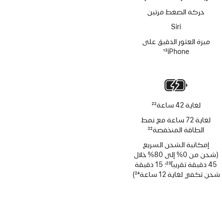
حركة الضغط مرتين
Siri‏
ميزة العثور الدقيق على
iPhone‏
13
حاشية
لغاية 42 ساعة
22
حاشية
لغاية 72 ساعة مع نمط
الطاقة المنخفضة
22
حاشية
إمكانية الشحن السريع
(شحن من 0% إلى 80% خلال
45 دقيقة تقريباً
23
؛ 15 دقيقة
حاشية
شحن تكفي لغاية 12 ساعة
24
)
حاشية