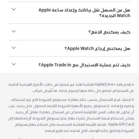
هل من السهل نقل بياناتك وإعداد ساعة Apple
Watch الجديدة؟
كيف يمكنني الدفع؟
هل يمكنني إرجاع Apple Watch؟
كيف تتم عملية الاستبدال مع Apple Trade In؟
الحاشية
الحواشي
حاشية
※ تقدم باقة AppleCare+‎ تغطية لعدد غير محدود من حالات الأضرار العرضية الناتجة
عن الاستخدام، تخضع كل حالة منها لرسوم خدمة. قد تُفرض ضرائب.
◊
حاشية
تختلف قيم الاستبدال بحسب حالة جهازك مستوفي الشروط الذي تريد استبداله
وعمره وإعداده. لا تستوفي جميع الأجهزة الشروط اللازمة للحصول على رصيد. يجب
أن تكون قد بلغت السن القانونية لتتمكن من استبدال جهازك مقابل أي رصيد.
يمكن استخدام قيمة الاستبدال لشراء جهاز جديد يستوفي الشروط، أو إضافتها إلى
Apple Gift Card. تعتمد القيمة الفعلية المحتسبة على استلام جهاز يستوفي
الشروط وتطابق حالته الوصف الذي قدمته عند تقدير قيمته.