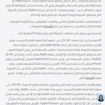
قد يتم تقييم الضرائب على أساس إجمالي قيمة الجهاز الجديد. تحتفظ Apple أو
شركاؤها في برنامج الاستبدال بالحق في رفض أي عملية استبدال أو إلغائها أو فرض
قيود عليها لأي سبب. تتوفر معلومات أكثر لدى شركاء Apple لاستبدال الأجهزة
التي تستوفي الشروط وإعادة تدويرها. قد تطبق قيود وأحكام.
∆
حاشية
تتوفر لطلاب التعليم العالي الحاليين والطلاب المقبولين حديثاً وأولياء أمورهم،
بالإضافة إلى المدرّسين عند
لمزيد من راجع
الأحكام
المعلومات.
حاشية
§ يتم تطبيق رسوم على الدفعات المجزأة التي تبلغ مدتها 4 أشهر أو أكثر.
#
حاشية
للمشتركين الجدد فقط. 23.99 ر.س. شهرياً بعد انتهاء الفترة التجريبية. يتوفر
العرض للمشتركين الجدد في خدمة Apple Music الذين يملكون أجهزة جديدة
تستوفي الشروط، وذلك لفترة محدودة. تتطلب الاستفادة من عرض أجهزة الصوت
التي تستوفي الشروط الاتصال أو الاقتران بجهاز Apple يعمل بأحدث إصدار من iOS أو
iPadOS. تتطلب الاستفادة من عرض ساعة Apple Watch الاتصال أو الاقتران بجهاز
iPhone يعمل بأحدث إصدار من iOS. العرض سارٍ لمدة ثلاثة أشهر بعد تفعيل جهاز
يستوفي الشروط. عرض واحد فقط لكل حساب Apple بغض النظر عن عدد الأجهزة
مستوفية الشروط التي تشتريها. يتم تجديد الاشتراك تلقائياً إلى حين إلغائه. تطبق
قيود
وأحكام
أخرى.
يتوفر العرض للمشتركين الجدد الذين يشترون جهازاً يستوفي الشروط. 36.99 ر.س.
شهرياً بعد انتهاء الفترة التجريبية. عرض واحد فقط لكل حساب Apple، وإذا كنت
ضمن مجموعة المشاركة العائلية لا تستفيد العائلة الواحدة إلا من عرض واحد، بغض
النظر عن عدد الأجهزة التي تشتريها أنت أو أفراد عائلتك. لا يتوفر العرض إذا سبق أن
اشتركت أنت أو أحد أفراد عائلتك في +Apple Fitness. العرض سارٍ لمدة 3 أشهر بعد