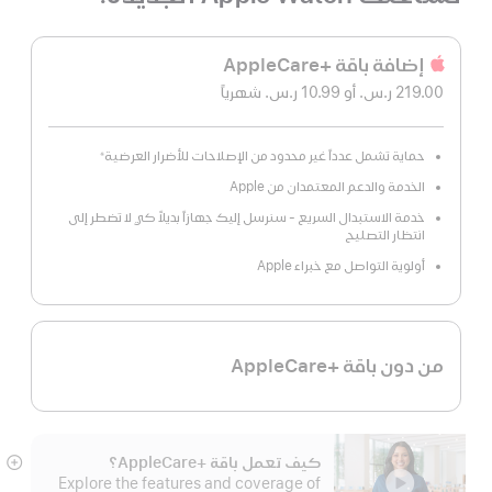
إضافة باقة +AppleCare‏
219.00 ر.س.‏
أو 10.99 ر.س.‏
شهرياً
 شهريًا
حماية تشمل عدداً غير محدود من الإصلاحات للأضرار العرضية
※
الخدمة والدعم المعتمدان من Apple
خدمة الاستبدال السريع - سنرسل إليك جهازاً بديلاً كي لا تضطر إلى
انتظار التصليح
أولوية التواصل مع خبراء Apple
من دون باقة +AppleCare
كيف تعمل باقة +AppleCare؟
عر
Explore the features and coverage of