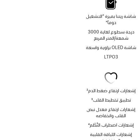
شاشة ريتنا بميزة “التشغيل
دوماً”
درجة سطوع لغاية 3000
شمعة/المتر المربع
شاشة OLED بزاوية واسعة
LTPO3
إشعارات ارتفاع ضغط الدم
2
حاشية
تطبيق تخطيط القلب
3
حاشية
إشعارات ارتفاع معدل نبض
القلب وانخفاضه
إشعارات اضطراب النَّظْم
4
حاشية
إشعارات اللياقة القلبية