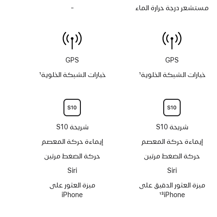
يتوفر
مستشعر درجة حرارة الماء
-
لا
مقياس
يتوفر
العمق
مستشعر
حتى
درجة
6 أمتار
حرارة الماء
GPS
GPS
خيارات الشبكة الخلوية
1
خيارات الشبكة الخلوية
1
حاشية
حاشية
شريحة S10
شريحة S10
إيماءة حركة المعصم
إيماءة حركة المعصم
حركة الضغط مرتين
حركة الضغط مرتين
Siri‏
Siri‏
ميزة العثور الدقيق على
ميزة العثور على
iPhone‏
13
iPhone
حاشية