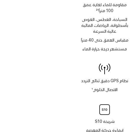
مقاومة للماء لغاية عمق
100 متراً
21
حاشية
السباحة، الغطس، الغوص
بأسطوانة، الرياضات المائية
عالية السرعة
مقياس العمق حتى 40 متراً
مستشعر درجة حرارة الماء
نظام GPS دقيق ثنائي التردد
الاتصال الخلوي
1
حاشية
شريحة S10
إيماءة حركة المعصم