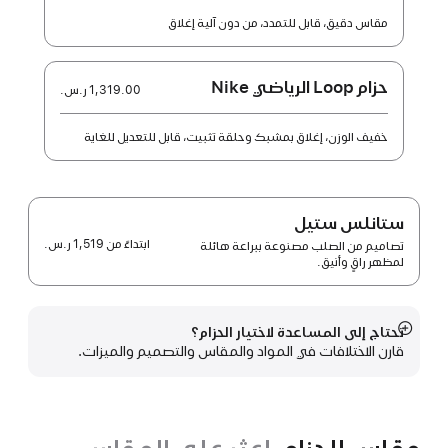
مقاس دقيق، قابل للتمدد، من دون آلية إغلاق
حزام Loop الرياضي Nike
1,319.00 ر.س.‏
خفيف الوزن، إغلاق بمشبك وحلقة تثبيت، قابل للتعديل للغاية
ستانلس ستيل
ابتداءً من
1,519 ر.س.‏
تصاميم من الصلب مصنوعة ببراعة هائلة
لمظهر راقٍ وأنيق.
تحتاج إلى المساعدة لاختيار الحزام؟
عرض
قارن الاختلافات في المواد والمقاس والتصميم والميزات.
المزيد