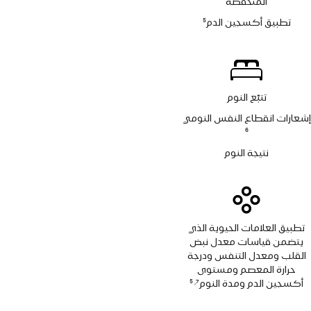
المنخفضة
تطبيق أكسجين الدم
5
حاشية
تتبّع النوم
إشعارات انقطاع النفس النومي
حاشية
6
نتيجة النوم
تطبيق العلامات الحيوية الذي
يتضمن قياسات معدل نبض
القلب ومعدل التنفس ودرجة
حرارة المعصم ومستوى
أكسجين الدم ومدة النوم
7
5
,
حاشية
حاشية