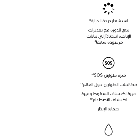
استشعار درجة الحرارة
8
حاشية
تتبّع الدورة مع تقديرات
الإباضة استناداً إلى بيانات
مرصودة سابقاً
9
حاشية
ميزة طوارئ SOS‏
10
حاشية
مكالمات الطوارئ حول العالم
11
حاشية
ميزة اكتشاف السقوط وميزة
اكتشاف الاصطدام
10
حاشية
صفارة الإنذار