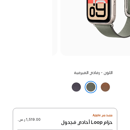
اختر
اللون - رمادي الميرمية
لوناً:
كراميل
ليلكي
ليلي
رمادي الميرمية
فقط في Apple
1,519.00 ر.س.‏
حزام Loop أحادي مَجدول