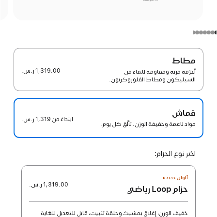
مطاط
1,319.00 ر.س.‏
أحزمة مرنة ومقاومة للماء من
السيليكون ومطاط الفلوروكربون.
قماش
ابتداءً من
1,319 ر.س.‏
مواد ناعمة وخفيفة الوزن. تألّق كل يوم.
اختر نوع الحزام:
ألوان جديدة
1,319.00 ر.س.‏
حزام Loop رياضي
خفيف الوزن، إغلاق بمشبك وحلقة تثبيت، قابل للتعديل للغاية