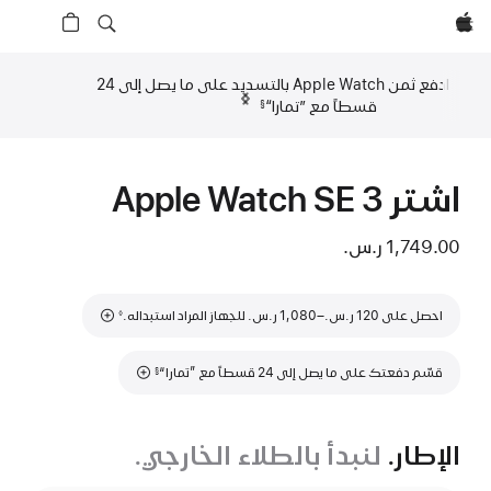
Apple‏
ادفع ثمن Apple Watch بالتسديد على ما يصل إلى 24
السابق‏‏
التالي
قسطاً مع ”تمارا“‏
§
حاشية
حاشية
اشتر Apple Watch SE 3‏
1,749.00 ر.س.‏
حاشية
احصل على 120 ر.س.‏–1,080 ر.س.‏ للجهاز المراد استبداله.
◊
حاشية
قسّم دفعتك على ما يصل إلى 24 قسطاً مع ”تمارا“
§
الإطار.
لنبدأ بالطلاء الخارجي.