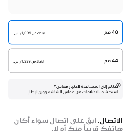
40 مم
ابتداءً من
1,099 ر.س.‏
44 مم
ابتداءً من
1,229 ر.س.‏
تحتاج إلى المساعدة لاختيار مقاس؟
عرض
استكشف الاختلافات في مقاس الشاشة ووزن الإطار.
المزيد
الاتصال.
ابقَ على اتصال سواء أكان
هاتفك قريباً منك أم لا.