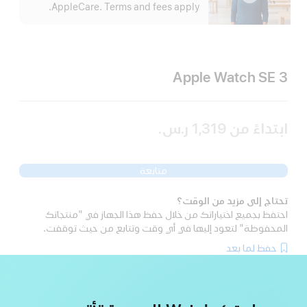
الم
AppleCare. Terms and fees apply.
Apple Watch SE 3
ابتداءً من
1,319 ر.س.‏
متابعة
تحتاج إلى مزيد من الوقت؟
احتفظ بجميع اختياراتك من خلال حفظ هذا الجهاز في "منتجاتك
المحفوظة" لتعود إليها في أي وقت وتتابع من حيث توقفت.
حفظ لما بعد