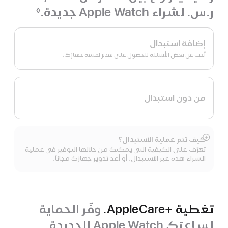
ر.س.‏ لشراء Apple Watch جديدة.
◊
حاشية
برنامج
Apple Trade In.
إضافة استبدال
أجب عن بعض الأسئلة للحصول على تقدير لقيمة جهازك.
من دون استبدال
كيف تتم عملية الاستبدال؟
عرض
تعرّف على الكيفية التي يمكنك من خلالها التوفير في عملية
المزيد
الشراء هذه عبر الاستبدال. أو أعد تدوير جهازك مجاناً.
تغطية +AppleCare.
وفّر الحماية
لساعتك Apple Watch الجديدة.