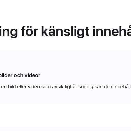
ng för känsligt innehå
.
ilder och videor
en bild eller video som avsiktligt är suddig kan den innehåll
emot bilder eller videor med eventuellt naket innehåll komm
 i vissa appar från Apple när Varning för känsligt innehåll är 
inte se eller komma åt dessa bilder eller videor. Du bestä
eller skicka dem.