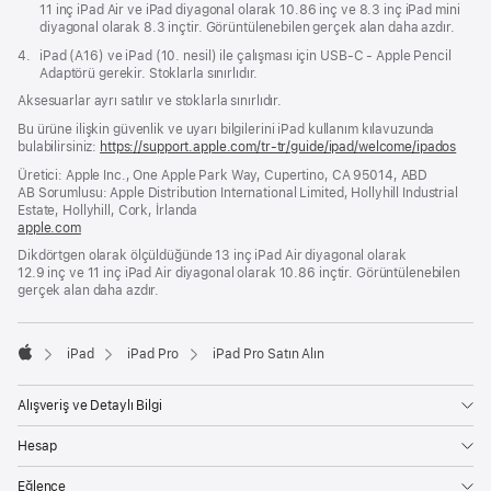
11 inç iPad Air ve iPad diyagonal olarak 10.86 inç ve 8.3 inç iPad mini
diyagonal olarak 8.3 inçtir. Görüntülenebilen gerçek alan daha azdır.
Dipnot
4.
iPad (A16) ve iPad (10. nesil) ile çalışması için USB-C - Apple Pencil
Adaptörü gerekir. Stoklarla sınırlıdır.
Aksesuarlar ayrı satılır ve stoklarla sınırlıdır.
Bu ürüne ilişkin güvenlik ve uyarı bilgilerini iPad kullanım kılavuzunda
bulabilirsiniz:
https://support.apple.com/tr-tr/guide/ipad/welcome/ipados
(yeni
bir
Üretici: Apple Inc., One Apple Park Way, Cupertino, CA 95014, ABD
penc
AB Sorumlusu: Apple Distribution International Limited, Hollyhill Industrial
açılır
Estate, Hollyhill, Cork, İrlanda
apple.com
(yeni
bir
Dikdörtgen olarak ölçüldüğünde 13 inç iPad Air diyagonal olarak
pencerede
12.9 inç ve 11 inç iPad Air diyagonal olarak 10.86 inçtir. Görüntülenebilen
açılır)
gerçek alan daha azdır.
iPad
iPad Pro
iPad Pro Satın Alın
Apple
Alışveriş ve Detaylı Bilgi
Hesap
Eğlence