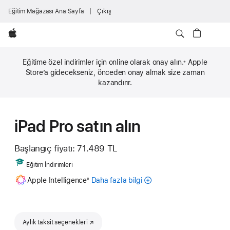
Eğitim Mağazası Ana Sayfa
Çıkış
wzlhp
Eğitime özel indirimler için online olarak onay alın.
Apple
※
Dipnot
Store’a gidecekseniz, önceden onay almak size zaman
kazandırır.
iPad Pro satın alın
Başlangıç fiyatı:
71.489 TL
Includes
Eğitim İndirimleri
Dipnot
Apple Intelligence
Daha fazla bilgi
iPad
◊
için
Apple
Intelligence
hakkında
Aylık taksit seçenekleri
(Yeni pencerede açılır)