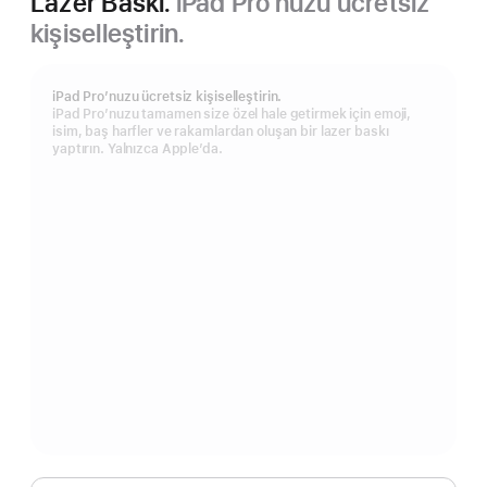
Lazer Baskı.
iPad Pro’nuzu ücretsiz
kişiselleştirin.
iPad Pro’nuzu ücretsiz kişiselleştirin.
iPad Pro’nuzu tamamen size özel hale getirmek için emoji,
isim, baş harfler ve rakamlardan oluşan bir lazer baskı
yaptırın. Yalnızca Apple’da.