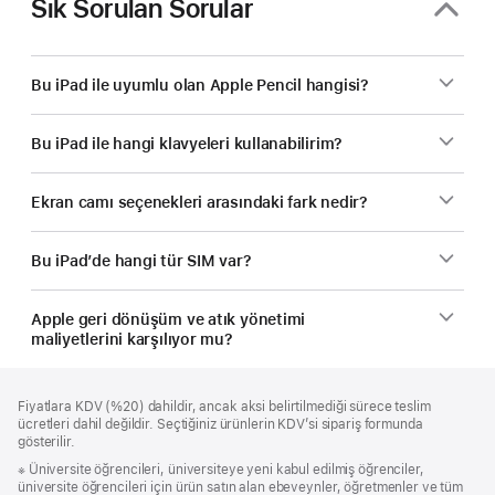
Sık Sorulan Sorular
Bu iPad ile uyumlu olan Apple Pencil hangisi?
Bu iPad ile hangi klavyeleri kullanabilirim?
Ekran camı seçenekleri arasındaki fark nedir?
Bu iPad’de hangi tür SIM var?
Apple geri dönüşüm ve atık yönetimi
maliyetlerini karşılıyor mu?
Alt
dipnotlar
Fiyatlara KDV (%20) dahildir, ancak aksi belirtilmediği sürece teslim
Bilgi
ücretleri dahil değildir. Seçtiğiniz ürünlerin KDV’si sipariş formunda
gösterilir.
Dipnot
※
Üniversite öğrencileri, üniversiteye yeni kabul edilmiş öğrenciler,
üniversite öğrencileri için ürün satın alan ebeveynler, öğretmenler ve tüm