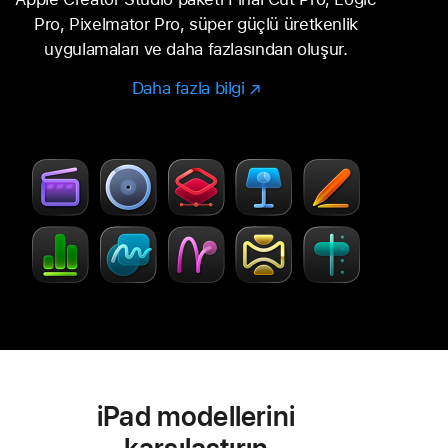
Pro, Pixelmator Pro, süper güçlü üretkenlik
uygulamaları ve daha fazlasından oluşur.
Daha fazla bilgi
Daha
(Yeni
fazla
pencerede
bilgi
açılır)
edinin
-
Creator
Studio
iPad modellerini
karşılaştırın