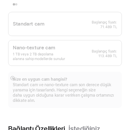
Standart cam
71.489 TL
Nano-texture cam
1 TB veya 2 TB depolama
113.489 TL
alanına sahip modellerde sunulur
Size en uygun cam hangisi?
Daha
Standart cam ve nano-texture cam son derece düşük
fazlasını
yansıma için tasarlandı. Hangi seçeneğin size
göster
daha uygun olduğuna karar verirken çalışma ortamınızı
dikkate alın.
Bağlantı Özellikleri.
İstediğiniz