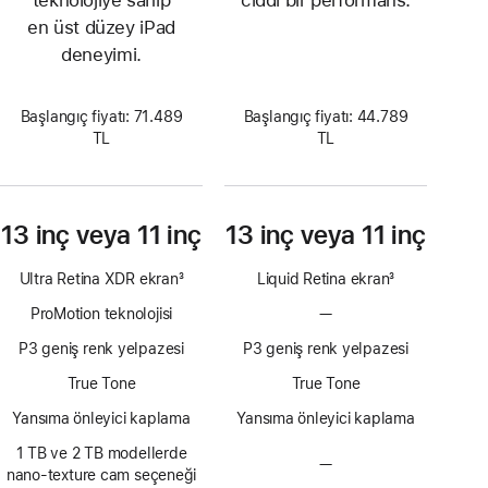
teknolojiye sahip
ciddi bir performans.
en üst düzey iPad
deneyimi.
Başlangıç fiyatı: 71.489
Başlangıç fiyatı: 44.789
TL
TL
13 inç veya 11 inç
13 inç veya 11 inç
Ultra Retina XDR ekran
3
Liquid Retina ekran
3
Dipnot
Dipnot
ProMotion teknolojisi
—
ProMotion
teknolojisi
P3 geniş renk yelpazesi
P3 geniş renk yelpazesi
yok
True Tone
True Tone
Yansıma önleyici kaplama
Yansıma önleyici kaplama
1 TB ve 2 TB modellerde
—
Nano-
nano‑texture cam seçeneği
texture