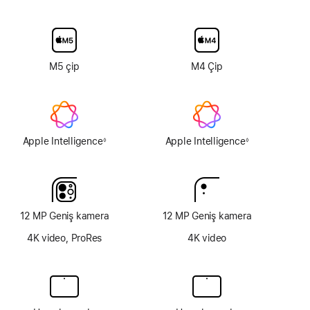
ekran
camı
yok
M5 çip
M4 Çip
Apple Intelligence
Apple Intelligence
◊
◊
Dipnot
Dipnot
12 MP Geniş kamera
12 MP Geniş kamera
4K video, ProRes
4K video