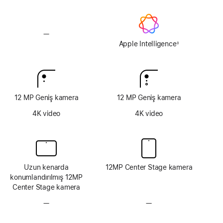
—
Apple
Intelligence
Apple Intelligence
◊
Dipnot
yok
12 MP Geniş kamera
12 MP Geniş kamera
4K video
4K video
Uzun kenarda
12MP Center Stage kamera
konumlandırılmış 12MP
Center Stage kamera
—
TrueDepth
—
TrueDepth
kamera
kamera
sistemi
sistemi