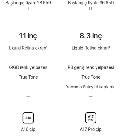
Başlangıç fiyatı: 28.659
Başlangıç fiyatı: 36.659
TL
TL
11 inç
8.3 inç
Liquid Retina ekran
3
Liquid Retina ekran
3
Dipnot
Dipnot
—
ProMotion
—
ProMotion
teknolojisi
teknolojisi
sRGB renk yelpazesi
P3 geniş renk yelpazesi
yok
yok
True Tone
True Tone
—
Yansıma
Yansıma önleyici kaplama
önleyici
—
Nano-
—
Nano-
kaplama
texture
texture
yok
ekran
ekran
camı
camı
yok
yok
A16 çip
A17 Pro çip