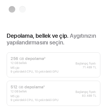
Uzay
Gümüş
Siyahı
Depolama, bellek ve çip.
Aygıtınızın
yapılandırmasını seçin.
256
depolama
2
GB
Dipnot
12 GB bellek
71.489 TL
M5 çip:
9 çekirdekli CPU, 10 çekirdekli GPU
512
depolama
2
GB
Dipnot
12 GB bellek
83.489 TL
M5 çip:
9 çekirdekli CPU, 10 çekirdekli GPU