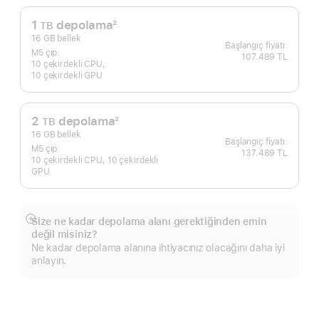
1
depolama
2
TB
Dipnot
16 GB bellek
M5 çip:
107.489 TL
10 çekirdekli CPU,
10 çekirdekli GPU
2
depolama
2
TB
Dipnot
16 GB bellek
M5 çip:
137.489 TL
10 çekirdekli CPU, 10 çekirdekli
GPU
Size ne kadar depolama alanı gerektiğinden emin
Daha
değil misiniz?
fazlasını
Ne kadar depolama alanına ihtiyacınız olacağını daha iyi
göster
anlayın.