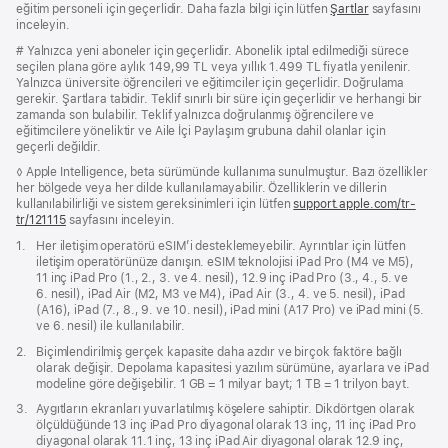
eğitim personeli için geçerlidir.
Daha fazla bilgi için lütfen
Şartlar
sayfasını
inceleyin.
Dipnot
# Yalnızca yeni aboneler için geçerlidir. Abonelik iptal edilmediği sürece
seçilen plana göre aylık 149,99 TL veya yıllık 1.499 TL fiyatla yenilenir.
Yalnızca üniversite öğrencileri ve eğitimciler için geçerlidir. Doğrulama
gerekir. Şartlara tabidir. Teklif sınırlı bir süre için geçerlidir ve herhangi bir
zamanda son bulabilir. Teklif yalnızca doğrulanmış öğrencilere ve
eğitimcilere yöneliktir ve Aile İçi Paylaşım grubuna dahil olanlar için
geçerli değildir.
Dipnot
◊ Apple Intelligence, beta sürümünde kullanıma sunulmuştur. Bazı özellikler
her bölgede veya her dilde kullanılamayabilir. Özelliklerin ve dillerin
kullanılabilirliği ve sistem gereksinimleri için lütfen
support.apple.com/tr-
tr/121115
(Yeni
sayfasını inceleyin.
pencerede
Dipnot
1.
Her iletişim operatörü eSIM’i desteklemeyebilir. Ayrıntılar için lütfen
açılır)
iletişim operatörünüze danışın. eSIM teknolojisi iPad Pro (M4 ve M5),
11 inç iPad Pro (1., 2., 3. ve 4. nesil), 12.9 inç iPad Pro (3., 4., 5. ve
6. nesil), iPad Air (M2, M3 ve M4), iPad Air (3., 4. ve 5. nesil), iPad
(A16), iPad (7., 8., 9. ve 10. nesil), iPad mini (A17 Pro) ve iPad mini (5.
ve 6. nesil) ile kullanılabilir.
Dipnot
2.
Biçimlendirilmiş gerçek kapasite daha azdır ve birçok faktöre bağlı
olarak değişir. Depolama kapasitesi yazılım sürümüne, ayarlara ve iPad
modeline göre değişebilir. 1 GB = 1 milyar bayt; 1 TB = 1 trilyon bayt.
Dipnot
3.
Aygıtların ekranları yuvarlatılmış köşelere sahiptir. Dikdörtgen olarak
ölçüldüğünde 13 inç iPad Pro diyagonal olarak 13 inç, 11 inç iPad Pro
diyagonal olarak 11.1 inç, 13 inç iPad Air diyagonal olarak 12.9 inç,