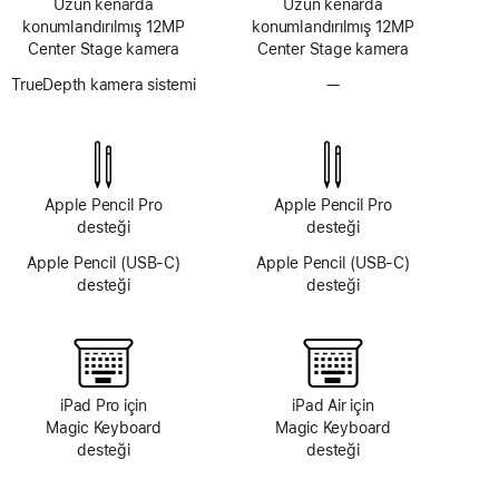
Uzun kenarda
Uzun kenarda
konumlandırılmış 12MP
konumlandırılmış 12MP
Center Stage kamera
Center Stage kamera
TrueDepth kamera sistemi
—
TrueDepth
kamera
sistemi
yok
Apple Pencil Pro
Apple Pencil Pro
desteği
desteği
Apple Pencil (USB‑C)
Apple Pencil (USB‑C)
desteği
desteği
iPad Pro için
iPad Air için
Magic Keyboard
Magic Keyboard
desteği
desteği