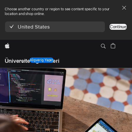
Choose another country or region to see content specific to your
location and shop online.
United States
Continue
wzlhp
Yerel
Üniversite Öğrencileri
Gezinme
Alışveriş Yapın
Menüyü
Açın