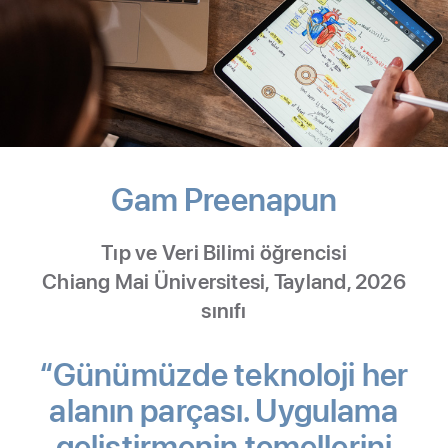
Gam Preenapun
-
Veri
Tıp ve Veri Bilimi öğrencisi
Bilimi
Chiang Mai Üniversitesi, Tayland, 2026
sınıfı
“Günümüzde teknoloji her
alanın parçası. Uygulama
geliştirmenin temellerini