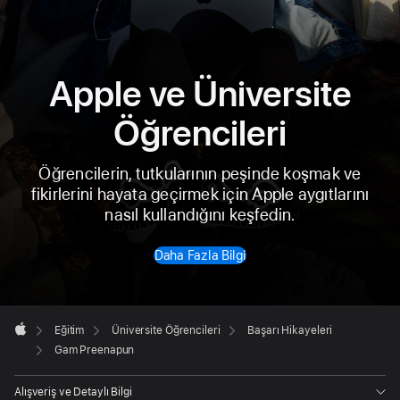
Apple ve Üniversite
Öğrencileri
Öğrencilerin, tutkularının peşinde koşmak ve
fikirlerini hayata geçirmek için
Apple aygıtlarını
nasıl kullandığını keşfedin.
Daha Fazla Bilgi
Apple
Alt

Eğitim
Üniversite Öğrencileri
Başarı Hikayeleri
Bilgisi
Apple
Gam Preenapun
Alışveriş ve Detaylı Bilgi