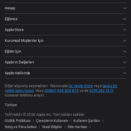
Hesap
Eğlence
Apple Store
Kurumsal Müşteriler İçin
Eğitim İçin
Apple’ın Değerleri
Apple Hakkında
Diğer alışveriş seçenekleri: Yakınınızda
bir Apple Store
veya
başka bir
yetkili satıcı bulun
. Veya
00800 448 829 873
ya da
0216 282 15 11
numaralı telefonu arayın.
Türkiye
Telif Hakkı © 2026 Apple Inc. Tüm hakları saklıdır.
Gizlilik Politikası
Çerezlerin Kullanımı
Kullanım Şartları
Satış ve Para İadesi
Yasal Bilgiler
Site Haritası