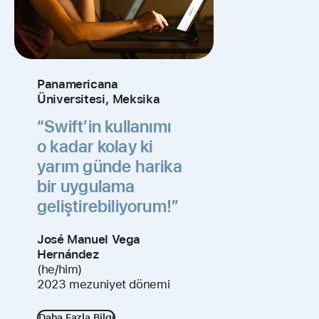
Panamericana
Üniversitesi, Meksika
“Swift’in kullanımı
o kadar kolay ki
yarım günde harika
bir uygulama
geliştirebiliyorum!”
José Manuel Vega
Hernández
(he/him)
2023 mezuniyet dönemi
Daha Fazla Bilgi