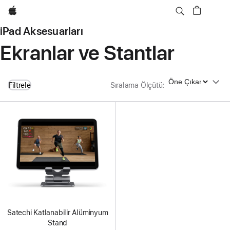
wzlhp
iPad Aksesuarları
Ekranlar ve Stantlar
Sıralama Ölçütü
Filtrele
Sıralama Ölçütü
:
Satechi Katlanabilir Alüminyum
Stand