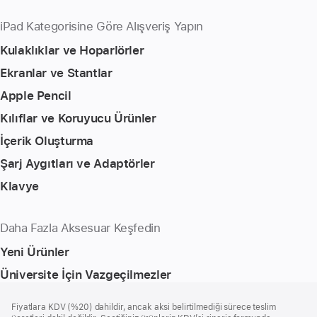
iPad Kategorisine Göre Alışveriş Yapın
Kulaklıklar ve Hoparlörler
Ekranlar ve Stantlar
Apple Pencil
Kılıflar ve Koruyucu Ürünler
İçerik Oluşturma
Şarj Aygıtları ve Adaptörler
Klavye
Daha Fazla Aksesuar Keşfedin
Yeni Ürünler
Üniversite İçin Vazgeçilmezler
Alt
dipnotlar
Fiyatlara KDV (%20) dahildir, ancak aksi belirtilmediği sürece teslim
Bilgi