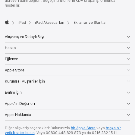
ücretleri dahil değildir. Seçtiğiniz ürünlerin KDV’si sipariş formunda
gösterilir.
iPad
iPad Aksesuarları
Ekranlar ve Stantlar
Apple
Alışveriş ve Detaylı Bilgi
Hesap
Eğlence
Apple Store
Kurumsal Müşteriler İçin
Eğitim İçin
Apple’ın Değerleri
Apple Hakkında
Diğer alışveriş seçenekleri: Yakınınızda
bir Apple Store
veya
başka bir
yetkili satıcı bulun
. Veya 00800 448 829 873 ya da 0216 282 15 11