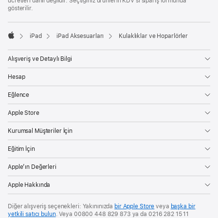
ücretleri dahil değildir. Seçtiğiniz ürünlerin KDV’si sipariş formunda
gösterilir.
iPad
iPad Aksesuarları
Kulaklıklar ve Hoparlörler
Apple
Alışveriş ve Detaylı Bilgi
Hesap
Eğlence
Apple Store
Kurumsal Müşteriler İçin
Eğitim İçin
Apple’ın Değerleri
Apple Hakkında
Diğer alışveriş seçenekleri: Yakınınızda
bir Apple Store
veya
başka bir
yetkili satıcı bulun
. Veya 00800 448 829 873 ya da 0216 282 15 11