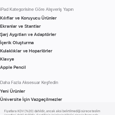
iPad Kategorisine Göre Alışveriş Yapın
Kılıflar ve Koruyucu Ürünler
Ekranlar ve Stantlar
Şarj Aygıtları ve Adaptörler
İçerik Oluşturma
Kulaklıklar ve Hoparlörler
Klavye
Apple Pencil
Daha Fazla Aksesuar Keşfedin
Yeni Ürünler
Üniversite İçin Vazgeçilmezler
Alt
dipnotlar
Fiyatlara KDV (%20) dahildir, ancak aksi belirtilmediği sürece teslim
Bilgi