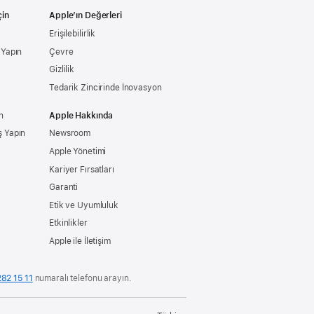
çin
Apple’ın Değerleri
Erişilebilirlik
ş Yapın
Çevre
Gizlilik
Tedarik Zincirinde İnovasyon
n
Apple Hakkında
ş Yapın
Newsroom
Apple Yönetimi
Kariyer Fırsatları
Garanti
Etik ve Uyumluluk
Etkinlikler
Apple ile İletişim
82 15 11
numaralı telefonu arayın.