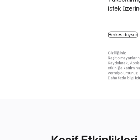
istek üzerine
Herkes duysun
Gizliliğiniz
Reşit olmayanların
Kaydolarak, Apple 
etkinliğe katılımını
vermiş olursunuz.
Daha fazla bilgi iç
Keşif Etkinlikleri