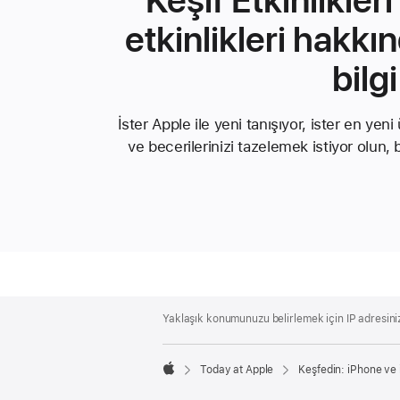
etkinlikleri hakkı
bilgi
İster Apple ile yeni tanışıyor, ister en yeni ür
ve becerilerinizi tazelemek istiyor olun, 
Apple
Footer
Yaklaşık konumunuzu belirlemek için IP adresiniz v
Today at Apple
Keşfedin: iPhone ve
Apple