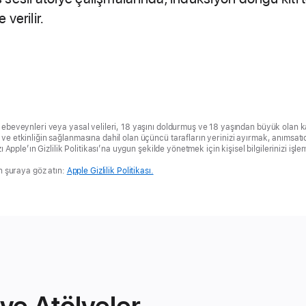
 verilir.
 ebeveynleri veya yasal velileri, 18 yaşını doldurmuş ve 18 yaşından büyük olan ka
ve etkinliğin sağlanmasına dahil olan üçüncü tarafların yerinizi ayırmak, anımsatıc
zı Apple’ın Gizlilik Politikası’na uygun şekilde yönetmek için kişisel bilgilerinizi iş
in şuraya göz atın:
Apple Gizlilik Politikası.
 ve Atölyeler