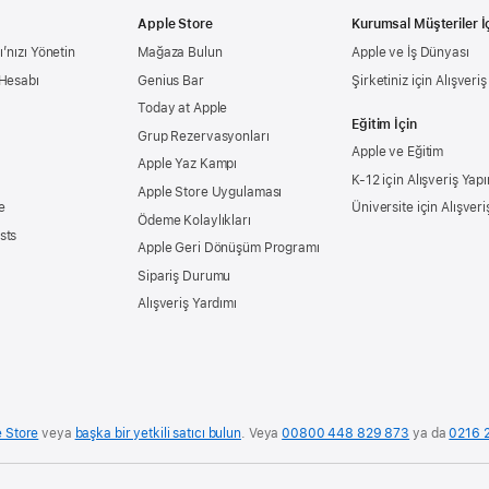
Apple Store
Kurumsal Müşteriler İ
’nızı Yönetin
Mağaza Bulun
Apple ve İş Dünyası
 Hesabı
Genius Bar
Şirketiniz için Alışveri
Today at Apple
Eğitim İçin
Grup Rezervasyonları
Apple ve Eğitim
Apple Yaz Kampı
K-12 için Alışveriş Yapı
Apple Store Uygulaması
e
Üniversite için Alışveri
Ödeme Kolaylıkları
sts
Apple Geri Dönüşüm Programı
Sipariş Durumu
Alışveriş Yardımı
e Store
veya
başka bir yetkili satıcı bulun
. Veya
00800 448 829 873
ya da
0216 2