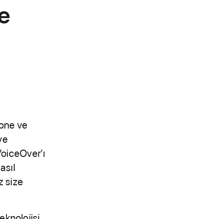
e
hone ve
ve
VoiceOver’ı
asıl
z size
eknolojisi