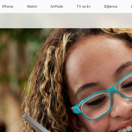
iPhone
Watch
AirPods
TV ve Ev
Eğlence