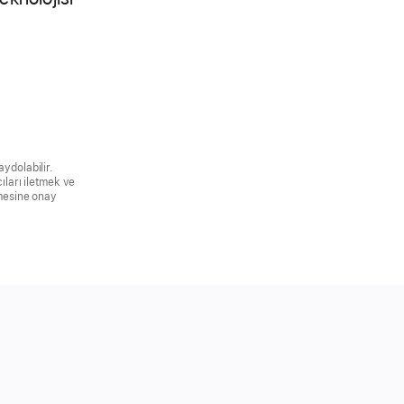
ydolabilir.
ıları iletmek ve
lemesine onay