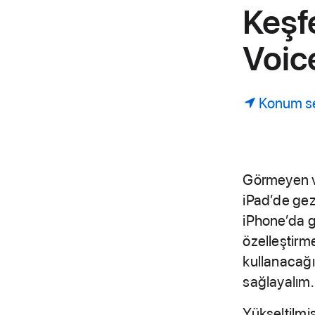
Keşf
Voic
Konum s
Görmeyen ve
iPad’de gez
iPhone’da g
özelleştirm
kullanacağı
sağlayalım.
Yükseltilmiş