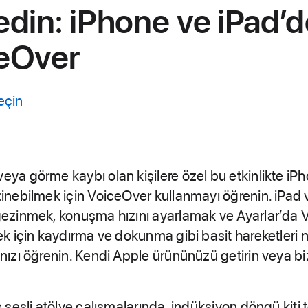
edin: iPhone ve iPad’d
eOver
eçin
ya görme kaybı olan kişilere özel bu etkinlikte iP
inebilmek için VoiceOver kullanmayı öğrenin. iPad 
ezinmek, konuşma hızını ayarlamak ve Ayarlar’da 
ek için kaydırma ve dokunma gibi basit hareketleri n
nızı öğrenin. Kendi Apple ürününüzü getirin veya bi
 sesli atölye çalışmalarında, indüksiyon döngü kiti t