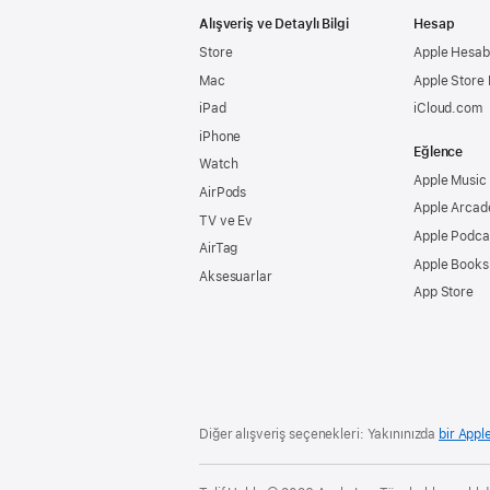
Alışveriş ve Detaylı Bilgi
Hesap
Store
Apple Hesabı
Mac
Apple Store
iPad
iCloud.com
iPhone
Eğlence
Watch
Apple Music
AirPods
Apple Arcad
TV ve Ev
Apple Podca
AirTag
Apple Books
Aksesuarlar
App Store
Diğer alışveriş seçenekleri: Yakınınızda
bir Appl