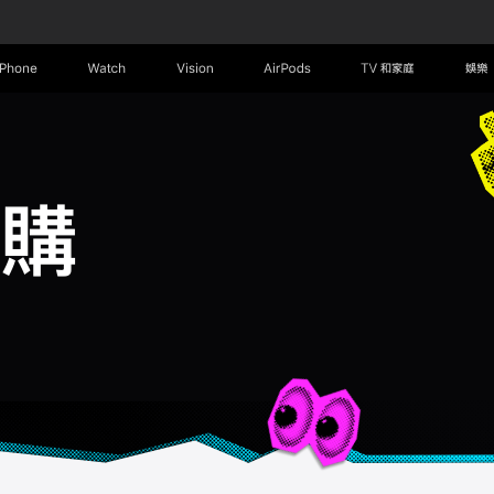
iPhone
Watch
Vision
AirPods
TV 和家庭
娛樂
購