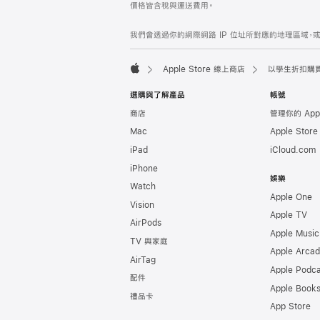
價格皆含稅與運送費用。
腳
腳
我們會透過你的網際網路 IP 位址所對應的地理區域，或
Apple Store 線上商店
以學生折扣購買 
Apple
選購與了解產品
帳號
商店
管理你的 App
Mac
Apple Stor
iPad
iCloud.com
iPhone
娛樂
Watch
Apple One
Vision
Apple TV
AirPods
Apple Music
TV 與家庭
Apple Arca
AirTag
Apple Podca
配件
Apple Book
禮品卡
App Store