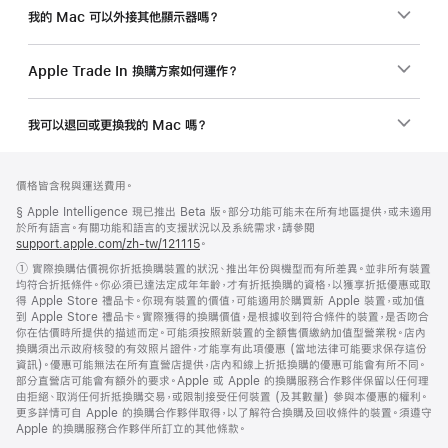
我的 Mac 可以外接其他顯示器嗎？
Apple Trade In 換購方案如何運作？
我可以退回或更換我的 Mac 嗎？
註
註
價格皆含稅與運送費用。
腳
腳
註
§ Apple Intelligence 現已推出 Beta 版。部分功能可能未在所有地區提供，或未適用
腳
於所有語言。有關功能和語言的支援狀況以及系統需求，請參閱
support.apple.com/zh-tw/121115
(以
。
新
註
① 實際換購估價視你折抵換購裝置的狀況、推出年份與機型而有所差異。並非所有裝置
視
腳
均符合折抵條件。你必須已達法定成年年齡，才有折抵換購的資格，以獲享折抵優惠或取
窗
得 Apple Store 禮品卡。你現有裝置的價值，可能適用於購買新 Apple 裝置，或加值
開
到 Apple Store 禮品卡。實際獲得的換購價值，是根據收到符合條件的裝置，是否吻合
啟)
你在估價時所提供的描述而定。可能須按照新裝置的全額售價繳納加值型營業稅。店內
換購須出示政府核發的有效照片證件，才能享有此項優惠 (當地法律可能要求保存這份
資訊)。優惠可能無法在所有直營店提供，店內和線上折抵換購的優惠可能會有所不同。
部分直營店可能會有額外的要求。Apple 或 Apple 的換購服務合作夥伴保留以任何理
由拒絕、取消任何折抵換購交易，或限制接受任何裝置 (及其數量) 參與本優惠的權利。
更多詳情可自 Apple 的換購合作夥伴取得，以了解符合換購及回收條件的裝置。須遵守
Apple 的換購服務合作夥伴所訂立的其他條款。