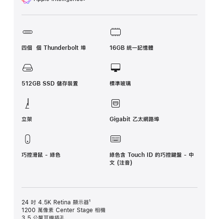
註
腳
四個 個 Thunderbolt 埠
16GB 統一記憶體
512GB SSD 儲存裝置
標準玻璃
立架
Gigabit 乙太網路埠
巧控滑鼠 - 綠色
綠色含 Touch ID 的巧控鍵盤 - 中
文 (注音)
24 吋 4.5K Retina 顯示器¹
1200 萬像素 Center Stage 相機
3.5 公釐耳機插孔