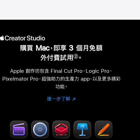
購買 Mac，即享 3 個月免額
外付費試用
。
②
註
腳
Apple 創作坊包含 Final Cut Pro、Logic Pro、
Pixelmator Pro、超強助力的生產力 app，以及更多精彩
功能。
進一步了解
進
(以
一
新
步
視
了
窗
解
開
-
啟)