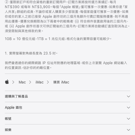
註
② 僅限新訂戶和符合資格的重新訂閱用戶。訂閱方案將按所選方案續訂，每月
腳
NT$390 或每年 NT$3,900。每個「Apple 帳號」僅可獲享一次優惠，如果你是「家
人共享」群組的成員，不論你或家人購買多少部裝置，每個家庭僅可獲享一次優惠。如果
你或你的家人之前已接受 Apple 創作坊的三個月免額外付費訂閱服務優惠，則不再適
用此優惠。優惠兌換期限為以下兩者中的較晚者：(i) 符合條件裝置啟用後的三個月內，
或 (ii) Apple 創作坊首次可供訂閱後的三個月內。訂閱方案將自動續訂直到取消為止。
須受限制與其他條款約束。
1GB = 10 億位元組，1TB = 1 兆位元組；格式化後的實際容量可能較少。
1. 實際螢幕對角線長度為 23.5 吋。
我們會透過你的網際網路 IP 位址所對應的地理區域，或你上次瀏覽 Apple 網站輸入
的位置資訊，估計你的約略位置。
Mac
iMac
購買 iMac
Apple
選購與了解產品
Apple 錢包
帳號
娛樂