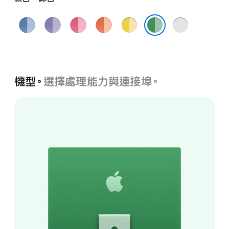
藍
紫
粉
橙
黃
銀
色
色
紅
色
色
色
綠色
色
機型。
選擇處理能力與連接埠。