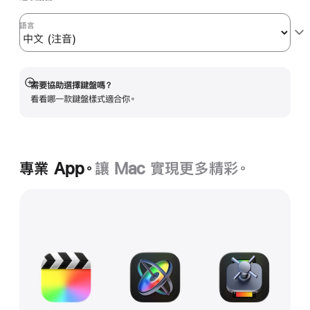
語言
需要協助選擇鍵盤嗎？
顯
看看哪一款鍵盤樣式適合你。
示
更
多
資
訊
專業 App。
讓 Mac 實現更多精彩。