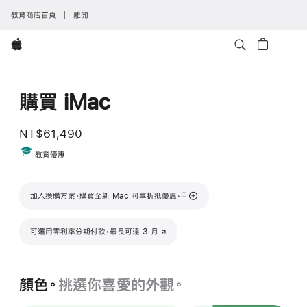
教育商店首頁
離開
Apple
購買 iMac
NT$61,490
Includes
教育優惠
註腳
加入換購方案，購買全新 Mac 可享折抵優惠。
①
可選用零利率分期付款，最長可達 3 月
(以新視窗開啟)
顏色。
挑選你喜愛的外觀。