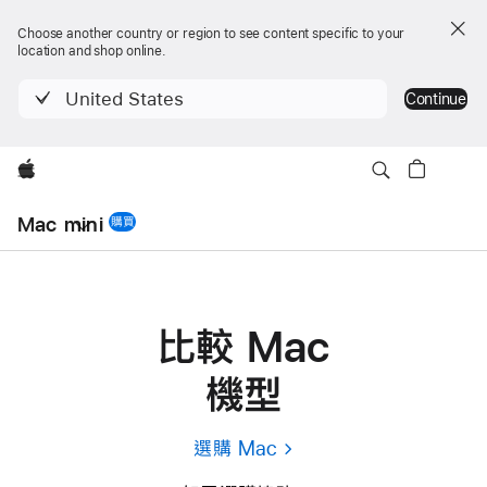
Choose another country or region to see content specific to your
location and shop online.
United States
Continue
Apple
本
地
Mac mini
購買
Mac mini
導
覽
選
單
比較 Mac
機型
選購 Mac