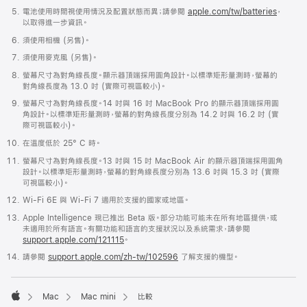
電池使用時間視使用情況及配置狀態而異；請參閱
apple.com/tw/batteries
，
以取得進一步資訊。
須使用相機 (另售)。
須使用麥克風 (另售)。
螢幕尺寸為對角線長度。顯示器頂端採用圓角設計。以標準矩形量測時，螢幕的
對角線長度為 13.0 吋 (實際可視區較小)。
螢幕尺寸為對角線長度。14 吋與 16 吋 MacBook Pro 的顯示器頂端採用圓
角設計。以標準矩形量測時，螢幕的對角線長度分別為 14.2 吋與 16.2 吋 (實
際可視區較小)。
在溫度低於 25° C 時。
螢幕尺寸為對角線長度。13 吋與 15 吋 MacBook Air 的顯示器頂端採用圓角
設計。以標準矩形量測時，螢幕的對角線長度分別為 13.6 吋與 15.3 吋 (實際
可視區較小)。
Wi-Fi 6E 與 Wi-Fi 7 適用於支援的國家或地區。
Apple Intelligence 現已推出 Beta 版。部分功能可能未在所有地區提供，或
未適用於所有語言。有關功能和語言的支援狀況以及系統需求，請參閱
support.apple.com/121115
。
請參閱
support.apple.com/zh-tw/102596
了解支援的機型。

Mac
Mac mini
比較
Apple