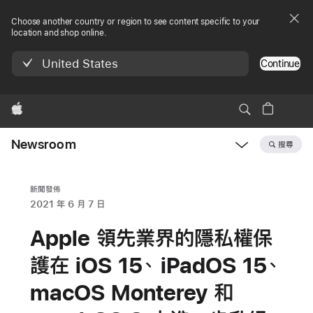
Choose another country or region to see content specific to your
location and shop online.
United States
Continue
Apple
Newsroom
搜尋
Open
Newsroom
navigation
新聞發佈
2021 年 6 月 7 日
Apple 領先業界的隱私權保
護在 iOS 15、 iPadOS 15、
macOS Monterey 和