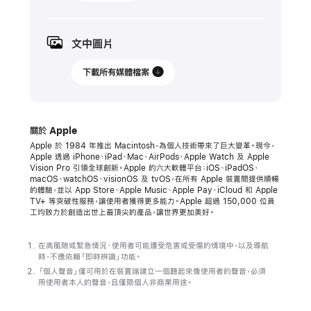
年
5
月
文中圖片
13
日
下載所有媒體檔案
新
聞
關於 Apple
發
Apple 於 1984 年推出 Macintosh，為個人技術帶來了巨大變革。現今，
佈
Apple 透過 iPhone、iPad、Mac、AirPods、Apple Watch 及 Apple
Vision Pro 引領全球創新。Apple 的六大軟體平台：iOS、iPadOS、
Apple
macOS、watchOS、visionOS 及 tvOS，在所有 Apple 裝置間提供順暢
的體驗，並以 App Store、Apple Music、Apple Pay、iCloud 和 Apple
公
TV+ 等突破性服務，讓使用者獲得更多能力。Apple 超過 150,000 位員
布
工均致力於創造出世上最頂尖的產品，讓世界更加美好。
將
於
在高風險或緊急情況、使用者可能遭受危害或受傷的情境中，以及導航
時，不應依賴「即時辨識」功能。
今
「個人聲音」僅可用於在裝置端建立一個聽起來像使用者的聲音，必須
年
用使用者本人的聲音，且僅限個人非商業用途。
稍