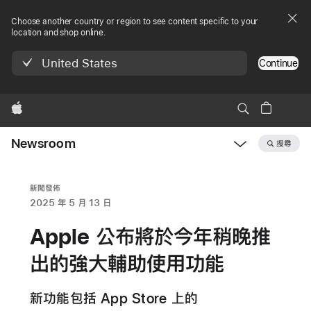
Choose another country or region to see content specific to your
location and shop online.
United States
Continue
Apple
Newsroom
搜尋
Open
Newsroom
navigation
新聞發佈
2025 年 5 月 13 日
Apple 公布將於今年稍晚推
出的強大輔助使用功能
新功能包括 App Store 上的