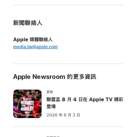
晚
推
出
新聞聯絡人
的
強
Apple 媒體聯絡人
大
media.tw@apple.com
輔
助
使
用
Apple Newsroom 的更多資訊
功
能
更新
新
聯盟盃 8 月 4 日在 Apple TV 精彩
功
登場
能
2026 年 8 月 3 日
包
括
App