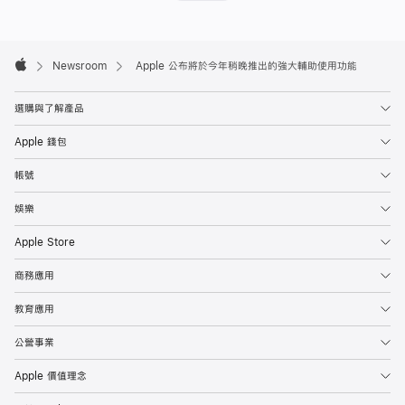
有
針
Apple
Footer

對
Newsroom
Apple 公布將於今年稍晚推出的強大輔助使用功能
Apple
「即
選購與了解產品
時
聆
Apple 錢包
聽」、
帳號
visionOS、
「個
娛樂
人
Apple Store
聲
音」
商務應用
等
教育應用
推
出
公營事業
的
Apple 價值理念
創