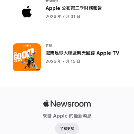
新聞發佈
Store
Apple 公布第三季財務報告
上
2026 年 7 月 31 日
的
Accessibility
Nutrition
Labels、
更新
Mac
職業足球大聯盟明天回歸 Apple TV
版
2026 年 7 月 15 日
「放
大
鏡」、
Braille
Access，
Apple
以
Newsroom
及
來自 Apple 的最新消息
Accessibility
Reader；
了解更多
還