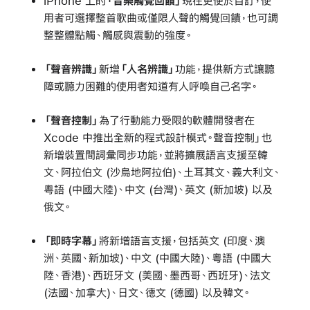
iPhone 上的
「音樂觸覺回饋」
現在更便於自訂，使
用者可選擇整首歌曲或僅限人聲的觸覺回饋，也可調
整整體點觸、觸感與震動的強度。
「聲音辨識」
新增
「人名辨識」
功能，提供新方式讓聽
障或聽力困難的使用者知道有人呼喚自己名字。
「聲音控制」
為了行動能力受限的軟體開發者在
Xcode 中推出全新的程式設計模式。聲音控制」也
新增裝置間詞彙同步功能，並將擴展語言支援至韓
文、阿拉伯文 (沙烏地阿拉伯)、土耳其文、義大利文、
粵語 (中國大陸)、中文 (台灣)、英文 (新加坡) 以及
俄文。
「即時字幕」
將新增語言支援，包括英文 (印度、澳
洲、英國、新加坡)、中文 (中國大陸)、粵語 (中國大
陸、香港)、西班牙文 (美國、墨西哥、西班牙)、法文
(法國、加拿大)、日文、德文 (德國) 以及韓文。