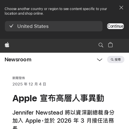
Choose another country or region to see content specific to your
location and shop online.
United States
Continue
Apple
Newsroom
搜尋
Open
Newsroom
navigation
新聞發佈
2025 年 12 月 4 日
Apple 宣布高層人事異動
Jennifer Newstead 將以資深副總裁身分
加入 Apple，並於 2026 年 3 月接任法務
長