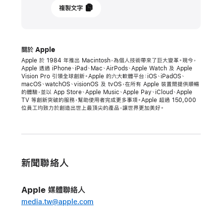
2025
複製文字
年
12
月
關於 Apple
4
Apple 於 1984 年推出 Macintosh，為個人技術帶來了巨大變革。現今，
日
Apple 透過 iPhone、iPad、Mac、AirPods、Apple Watch 及 Apple
Vision Pro 引領全球創新。Apple 的六大軟體平台：iOS、iPadOS、
macOS、watchOS、visionOS 及 tvOS，在所有 Apple 裝置間提供順暢
新
的體驗，並以 App Store、Apple Music、Apple Pay、iCloud、Apple
聞
TV 等創新突破的服務，幫助使用者完成更多事項。Apple 超過 150,000
位員工均致力於創造出世上最頂尖的產品，讓世界更加美好。
發
佈
Apple
宣
新聞聯絡人
布
高
Apple 媒體聯絡人
層
media.tw@apple.com
人
事