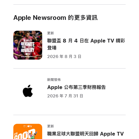
異
動
Apple Newsroom 的更多資訊
Jennifer
Newstead
更新
將
聯盟盃 8 月 4 日在 Apple TV 精彩
以
登場
資
2026 年 8 月 3 日
深
副
總
新聞發佈
裁
Apple 公布第三季財務報告
身
2026 年 7 月 31 日
分
加
入
Apple，
更新
並
職業足球大聯盟明天回歸 Apple TV