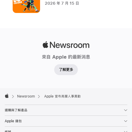
於
2026 年 7 月 15 日
2026
年
3
月
接
Apple
任
Newsroom
法
來自 Apple 的最新消息
務
長
了解更多
Kate
Adams
Apple
Footer

Newsroom
Apple 宣布高層人事異動
將
Apple
於
選購與了解產品
明
年
Apple 錢包
年