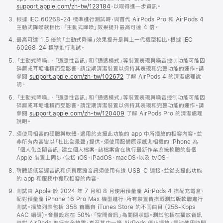
support.apple.com/zh-tw/123184
，以取得進一步資訊。
根據 IEC 60268-24 標準進行測試時，與首代 AirPods Pro 和 AirPods 4
主動式降噪款相比，「主動式降噪」效果提升最高可達 4 倍。
最高可達 1.5 倍的「主動式降噪」效果提升是與上一代機型相比，根據 IEC
60268-24 標準進行測試。
「主動式降噪」、「適應性音訊」和「通透模式」等裝置表現與噪音控制功能可能因
碎屑或耳垢堆積而受影響。請定期清潔裝置以保持其表現和完整功能的運作。請
參閱
support.apple.com/zh-tw/102672
了解 AirPods 4 的清潔處理說
明。
「主動式降噪」、「適應性音訊」和「通透模式」等裝置表現與噪音控制功能可能因
碎屑或耳垢堆積而受影響。請定期清潔裝置以保持其表現和完整功能的運作。請
參閱
support.apple.com/zh-tw/120409
了解 AirPods Pro 的清潔處理
說明。
須使用相容的硬體與軟體。適用於支援此功能的 app 中所播放的相容內容。並
非所有內容皆以「杜比全景聲」提供。須使用配備原深感測相機的 iPhone 為
「個人化空間音訊」建立個人檔案。該檔案會在執行最新作業系統軟體的各個
Apple 裝置上同步，包括 iOS、iPadOS、macOS，以及 tvOS。
聆聽超低延遲音訊和保真壓縮音訊須使用有線 USB-C 連接，並從支援此功能
的 app 和服務中獲取相容的內容。
測試由 Apple 於 2024 年 7 月和 8 月使用預量產 AirPods 4 搭配充電盒，
配對預量產 iPhone 16 Pro Max 機型進行，所有裝置皆搭載測試版軟體進行
測試。播放列表包括 358 首購自 iTunes Store 的不同曲目 (256-Kbps
AAC 編碼)。音量設定在 50%，「空間音訊」為關閉狀態。測試包括在播放音訊