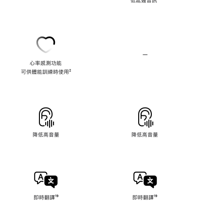
低延遲音訊
註
⁸
保
腳
真
壓
縮
音
訊
—
不
心率感測功能
適
可供體能訓練時使用
${translate.store.a11y.footnote}
²
用
心
率
感
測
降低高音量
降低高音量
即時翻譯
註
¹⁹
即時翻譯
註
¹⁹
腳
腳