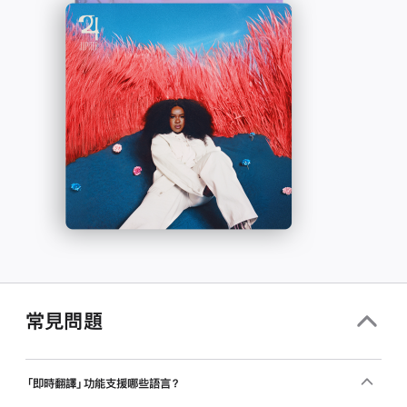
解
開
-
啟)
Apple
Music
常見問題
「即時翻譯」功能支援哪些語言？