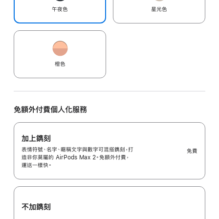
午夜色
星光色
橙色
免額外付費個人化服務
加上鐫刻
表情符號、名字、暱稱文字與數字可混搭鐫刻，打
免費
造非你莫屬的 AirPods Max 2。免額外付費，
運送一樣快。
不加鐫刻