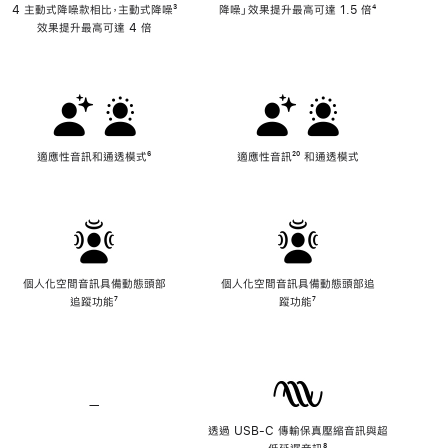
4 主動式降噪款相比，主動式降噪
註
³
降噪」效果提升最高可達 1.5 倍
註
⁴
效果提升最高可達 4 倍
腳
腳
適應性音訊和通透模式
註
⁶
適應性音訊
註
²⁰ 和通透模式
腳
腳
個人化空間音訊具備動態頭部
個人化空間音訊具備動態頭部追
追蹤功能
註
⁷
蹤功能
註
⁷
腳
腳
—
不
適
透過 USB-C 傳輸保真壓縮音訊與超
用