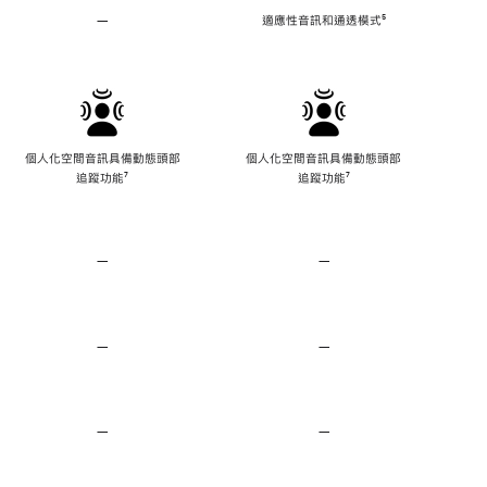
噪
—
不
適應性音訊和通透模式
註
⁵
具
腳
備
適
應
性
音
訊
個人化空間音訊具備動態頭部
個人化空間音訊具備動態頭部
和
追蹤功能
註
⁷
追蹤功能
註
⁷
通
腳
腳
透
模
式
—
不
—
不
適
適
用
用
保
保
真
真
—
不
—
不
壓
壓
適
適
縮
縮
用
用
音
音
心
心
訊
訊
率
率
—
不
—
不
感
感
具
具
測
測
備
備