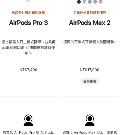
免額外付費的鐫刻服務
免額外付費的鐫刻服務
AirPods Pro 3
AirPods Max 2
世上最強入耳主動式降噪
註
¹，並具備
極致的耳罩式耳機個人聆聽體驗。
心率感測功能，可供體能訓練時使
腳
用
註
²。
腳
NT$7,490
NT$17,990
目前查看
與首代 AirPods Pro 和 AirPods
與首代 AirPods Max 相比，「主動式