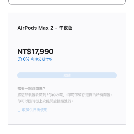
AirPods Max 2 - 午夜色
NT$17,990
0% 利率分期付款
(AirPods Max 2
-
午
繼續
夜
色
需要一點時間嗎？
midnight
將這部裝置收藏到「你的收藏」，即可保留你選擇的所有配置，
的
你可以隨時從上次離開處接續進行。
分
期
收藏供日後使用
付
款)