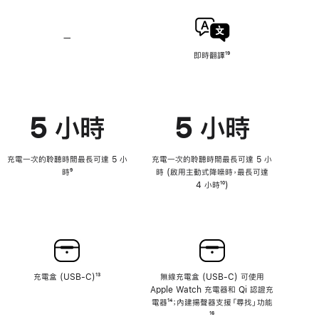
降
降
低
低
高
高
—
不
音
音
具
量
量
即時翻譯
註
¹⁹
備
功
功
腳
即
能
能
時
翻
譯
5 小時
5 小時
功
能
充電一次的聆聽時間最長可達 5 小
充電一次的聆聽時間最長可達 5 小
時
註
⁹
時 (啟用主動式降噪時，最長可達
腳
4 小時
註
¹⁰)
腳
充電盒 (USB-C)
註
¹³
無線充電盒 (USB-C) 可使用
腳
Apple Watch 充電器和 Qi 認證充
電器
註
¹⁴；內建揚聲器支援「尋找」功能
註
腳
¹⁶
腳