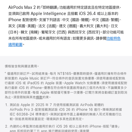
AirPods Max 2 的「即時翻譯」功能適用於特定語言且在特定地區提供，
並須與已啟用 Apple Intelligence 且搭載 iOS 26.4 或以上版本的
iPhone 配對使用。支援下列語言：中文 (國語，簡體)、中文 (國語，繁體)、
英文 (英國、美國)、法文 (法國)、德文 (德國)、義大利文 (義大利)、日文
(日本)、韓文 (南韓)、葡萄牙文 (巴西) 與西班牙文 (西班牙)。部分功能可能
未在所有地區提供，或未適用於所有語言；如需更多資訊，請參閱
功能特色
適用範圍
。
註
註
價格皆含稅與運送費用。
腳
腳
⁺ 僅適用於新訂戶。試用結束後，每月 NT$165。優惠限時提供，僅適用於擁有符合條件
新裝置的 Apple Music 新訂戶。符合條件的音訊裝置兌換優惠，須使用連接或配對執
行最新 iOS 或 iPadOS 的 Apple 裝置。Apple Watch 兌換優惠，須使用連接或配對
執行最新 iOS 的 iPhone。優惠在符合條件裝置啟用後的三個月內有效。不論購買多少
部符合條件的裝置，每個 Apple 帳號僅可獲享一次優惠。訂閱方案將自動續訂直到取消
為止。須受限制與其他
條款
約束。
測試由 Apple 於 2025 年 7 月使用搭載測試版 AirPods 韌體的
AirPods Pro 3，配對搭載測試版 iOS 26 的 iPhone 16 進行。降噪測試根據
IEC 60268-24 標準進行。與測試當時市面上最暢銷的無線入耳式耳機進行比
較。效能表現視裝置設定、環境與許多其他因素而定。
內建的心率監測功能適用於執行 iOS 26 或以上版本的 iPhone，搭配「健身」
app 和相容的第三方 app 進行體能訓練時使用。請參閱