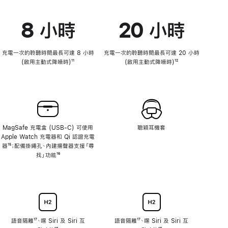
8 小時
20 小時
充電一次的聆聽時間最長可達 8 小時
充電一次的聆聽時間最長可達 20 小時
(啟用主動式降噪時)
註
¹¹
(啟用主動式降噪時)
註
¹²
腳
腳
MagSafe 充電盒 (USB-C) 可使用
聰穎耳機套
Apple Watch 充電器和 Qi 認證充電
器
註
¹⁵；配備掛繩孔、
內建
揚聲器支援「尋
腳
找」功能
註
¹⁶
腳
語音隔離
註
¹⁷、嘿 Siri 及 Siri 互
語音隔離
註
¹⁷、嘿 Siri 及 Siri 互