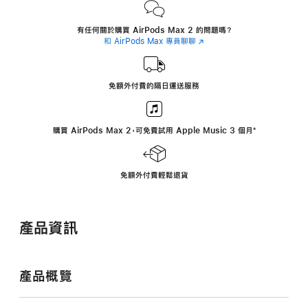
有任何關於購買 AirPods Max 2 的問題嗎？
和 AirPods Max 專員聊聊
(以
新
視
窗
開
免額外付費的隔日運送服務
啟)
購買 AirPods Max 2，可免費試用 Apple Music 3 個月
‍註
‍⁺
腳
免額外付費輕鬆退貨
產品資訊
產品概覽