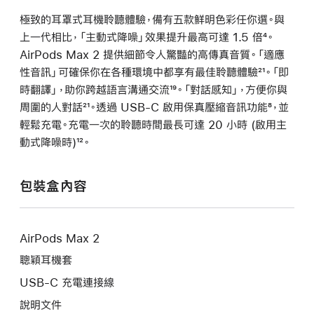
極致的耳罩式耳機聆聽體驗，備有五款鮮明色彩任你選。與
上一代相比，「主動式降噪」效果提升最高可達
1.5 倍
註腳
⁴。
AirPods Max 2 提供細節令人驚豔的高傳真音質。「適應
性音訊」可確保你在各種環境中都享有最佳聆聽體驗
註
²¹。「即
時翻譯」，助你跨越語言溝通交流
註
¹⁹。「對話感知」，方便你與
腳
周圍的人對話
註
²¹。透過 USB-C 啟用保真壓縮音訊功能
腳
註
⁸，並
輕鬆充電。充電一次的聆聽時間最長可達 20 小時 (啟用主
腳
腳
動式降噪時)
註
¹²。
腳
包裝盒內容
AirPods Max 2
聰穎耳機套
USB-C 充電連接線
說明文件