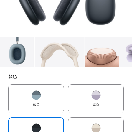
圖庫
圖片
1
圖庫
圖片
2
圖庫
圖片
3
顏色
藍色
紫色