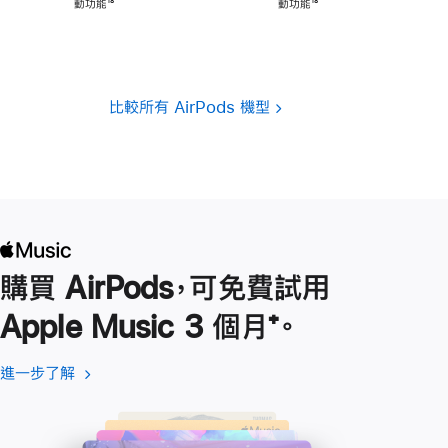
腳
動功能
註
¹⁸
腳
動功能
註
¹⁸
腳
腳
比較所有 AirPods 機型
購買 AirPods，可免費試用
Apple Music 3 個月
註
⁺。
腳
進一步了解
進
(以
一
新
步
視
了
窗