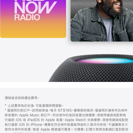
註
註
價格皆含稅與運送費用。
腳
腳
* 上述費用為近似值，可能會隨時間變動。
⁺ 僅適用於新訂戶。試用結束後，每月 NT$165。優惠限時提供，僅適用於擁有符合條件
新裝置的 Apple Music 新訂戶。符合條件的音訊裝置兌換優惠，須使用連接或配對執
行最新 iOS 或 iPadOS 的 Apple 裝置。Apple Watch 兌換優惠，須使用連接或配對
執行最新 iOS 的 iPhone。優惠在符合條件裝置啟用後的三個月內有效。不論購買多少
部符合條件的裝置，每個 Apple 帳號僅可獲享一次優惠。訂閱方案將自動續訂直到取消