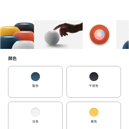
圖庫
圖片
1
圖庫
圖片
2
圖庫
圖片
3
顏色
藍色
午夜色
白色
黃色