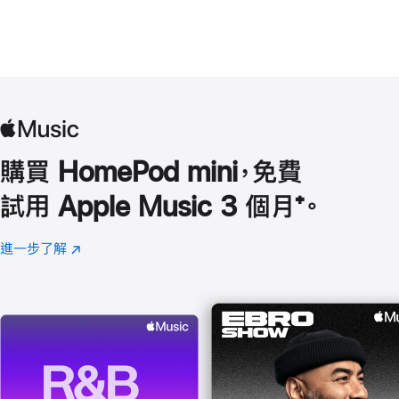
購買 HomePod mini，免費
試用 Apple Music 3 個月
註
⁺。
腳
進一步了解
Apple
(以
Music
新
視
窗
開
啟)