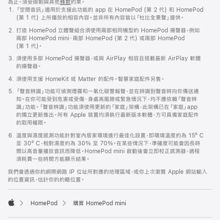
為止。須受限制與其他
條款
約束。
「空間音訊」適用於支援此功能的 app 在 HomePod (第 2 代) 和 HomePod
(第 1 代) 上所播放的相容內容。並非所有內容皆以「杜比全景聲」提供。
打造 HomePod 立體聲組合須使用兩部相同機型的 HomePod 揚聲器，例如
兩部 HomePod mini、兩部 HomePod (第 2 代) 或兩部 HomePod
(第 1 代)。
須使用多部 HomePod 揚聲器，或與 AirPlay 相容且搭載最新 AirPlay 軟體
的揚聲器。
須使用支援 HomeKit 或 Matter 的配件。智慧家庭配件另售。
「聲音辨識」功能可偵測煙霧和一氧化碳警報聲，並在辨識到聲音時向你傳送通
知。在你可能受到危害或受傷、身處高風險或緊急情況下，均不應依賴「聲音辨
識」功能。「聲音辨識」功能須使用更新的「家庭」架構，此架構已在「家庭」app
的獨立更新推出。所有 Apple 裝置均須執行最新版本軟體，方可具備家庭配件
的取用權限。
溫度與濕度感測功能針對室內居家環境進行最佳化設置，即環境溫度約為 15º C
至 30º C，相對濕度約為 30% 至 70%。在某些情況下，準確度可能會因長時
間以高音量播放音訊而降低。HomePod mini 啟動後會立即校正感測器，過程
須耗費一些時間方能顯示結果。
我們會透過你的網際網路 IP 位址所對應的地理區域，或你上次瀏覽 Apple 網站輸入
的位置資訊，估計你的約略位置。
HomePod
購買 HomePod mini
Apple