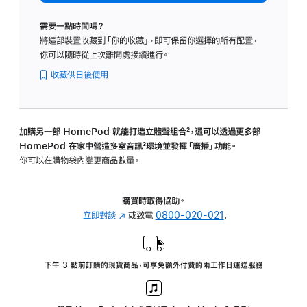
色
orange
需要一點時間嗎？
的
將這部裝置收藏到「你的收藏」，即可保留你選擇的所有配置，
分
你可以隨時從上次離開處接續進行。
期
付
收藏供日後使用
款)
加購另一部 HomePod 就能打造立體聲組合
註
²，還可以透過更多部
HomePod 在家中營造多室音訊
註
³環境並發揮「廣播」功能。
腳
你可以在購物袋內變更商品數量。
腳
購買時取得協助。
立即對談
(以
或致電
0800-020-021
.
新
視
窗
下午 3 點前訂購的現貨商品，可享免額外付費的兩工作日運送服務
開
啟)