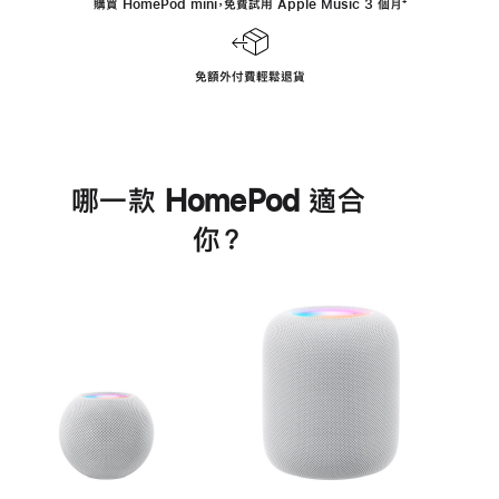
購買 HomePod mini，免費試用 Apple Music 3 個月
註
⁺
腳
免額外付費輕鬆退貨
哪一款 HomePod 適合
你？
進
一
步
了
解
HomePod<