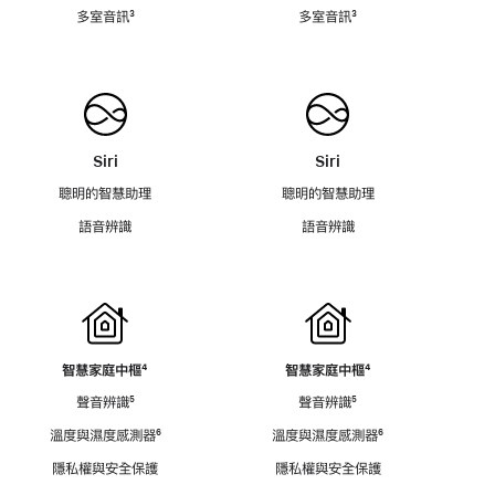
腳
腳
多室音訊
註
³
多室音訊
註
³
腳
腳
Siri
Siri
聰明的智慧助理
聰明的智慧助理
語音辨識
語音辨識
智慧家庭中樞
註
⁴
智慧家庭中樞
註
⁴
腳
腳
聲音辨識
註
⁵
聲音辨識
註
⁵
腳
腳
溫度與濕度感測器
註
⁶
溫度與濕度感測器
註
⁶
腳
腳
隱私權與安全保護
隱私權與安全保護