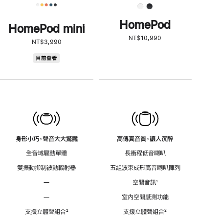
HomePod
HomePod mini
NT$10,990
NT$3,990
HomePod
目前查看
mini
身形小巧，聲音大大驚豔
高傳真音質，讓人沉醉
全音域驅動單體
長衝程低音喇叭
雙振動抑制被動輻射器
五組波束成形高音喇叭陣列
—
空間音訊
註
¹
腳
—
室內空間感測功能
支援立體聲組合
註
²
支援立體聲組合
註
²