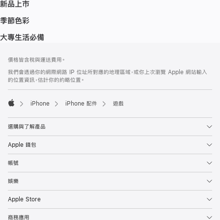
新品上市
季節色彩
大專生活必備
註
註
價格皆含稅與運送費用。
腳
腳
我們會透過你的網際網路 IP 位址所對應的地理區域，或你上次瀏覽 Apple 網站輸入
的位置資訊，估計你的約略位置。
iPhone
iPhone 配件
遊戲
Apple
選購與了解產品
Apple 錢包
帳號
娛樂
Apple Store
商務應用