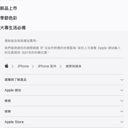
新品上市
季節色彩
大專生活必備
註
註
價格皆含稅與運送費用。
腳
腳
我們會透過你的網際網路 IP 位址所對應的地理區域，或你上次瀏覽 Apple 網站輸入
的位置資訊，估計你的約略位置。
iPhone
iPhone 配件
健康與健身
Apple
選購與了解產品
Apple 錢包
帳號
娛樂
Apple Store