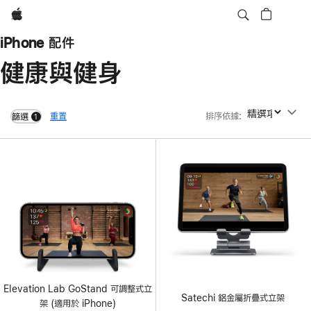
Apple
iPhone 配件
健康與健身
重置
排序依據
:
排序依據
篩選
1
filters active
Elevation Lab GoStand 可調整式立
Satechi 鋁金屬折疊式立架
架 (適用於 iPhone)