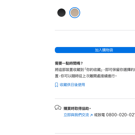
於
MacBook
黑
beige
色
米色
的
分
期
付
加入購物袋
款)
需要一點時間嗎？
將這部裝置收藏到「你的收藏」，即可保留你選擇的
置，你可以隨時從上次離開處接續進行。
收藏供日後使用
購買時取得協助。
立即與我們交流
(以
或致電
0800-020-02
新
視
窗