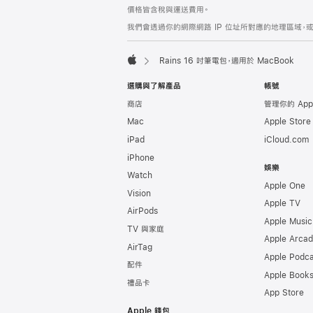
註
註
價格皆含稅與運送費用。
腳
腳
我們會透過你的網際網路 IP 位址所對應的地理區域，或
Rains 16 吋筆電包，適用於 MacBook
Apple
選購與了解產品
帳號
商店
管理你的 App
Mac
Apple Stor
iPad
iCloud.com
iPhone
娛樂
Watch
Apple One
Vision
Apple TV
AirPods
Apple Music
TV 與家庭
Apple Arca
AirTag
Apple Podca
配件
Apple Book
禮品卡
App Store
Apple 錢包