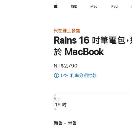
Apple
商店
Mac
iPad
只在線上發售
Rains 16 吋筆電包
於 MacBook
NT$2,790
0% 利率分期付款
(Rains
16
吋
筆
尺寸
電
包，
適
顏色 - 米色
用