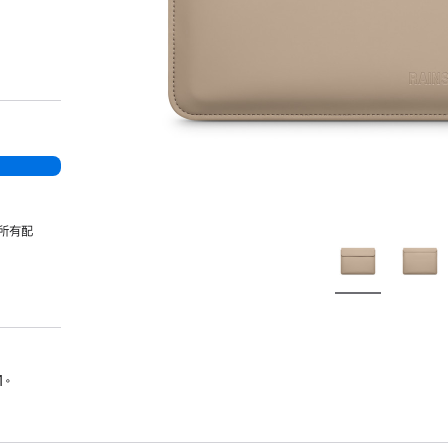
所有配
1。