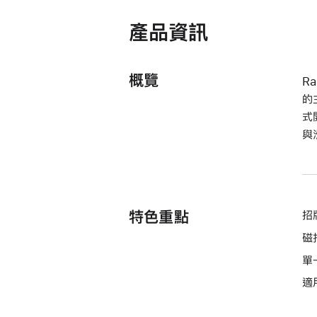
開
產品資訊
啟)
概覽
R
的
式
與
特色重點
招
磁
單
適