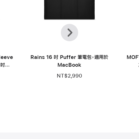
上
下
一
一
個
步
leeve
Rains 16 吋 Puffer 筆電包，適用於
MOF
 吋
MacBook
NT$2,990