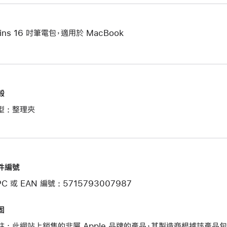
ains 16 吋筆電包，適用於 MacBook
般
型 : 整理夾
件編號
C 或 EAN 編號 : 5715793007987
固
註 : 此網站上銷售的非屬 Apple 品牌的產品，其製造商根據該產