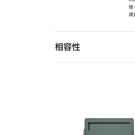
援
請
相容性