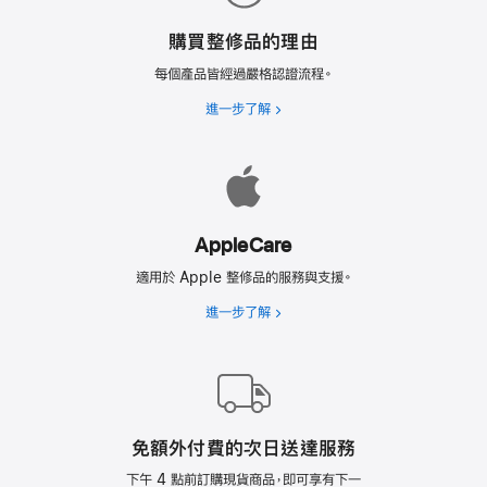
購買整修品的理由
每個產品皆經過嚴格認證流程。
進一步了解
購
買
整
修
品
的
AppleCare
理
由
適用於 Apple 整修品的服務與支援。
進一步了解
AppleCare
免額外付費的次日送達服務
下午 4 點前訂購現貨商品，即可享有下一