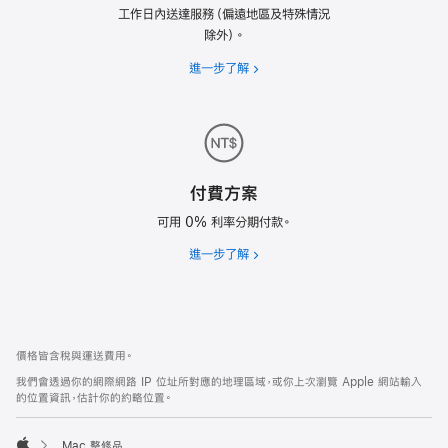
工作日內送達服務（偏遠地區及特殊情況
除外）。
進一步了解
免
額
外
付
費
的
付費方案
次
日
可用 0% 利率分期付款。
送
進一步了解
付
達
費
服
方
務
案。
註
註
價格皆含稅與運送費用。
腳
腳
我們會透過你的網際網路 IP 位址所對應的地理區域，或你上次瀏覽 Apple 網站輸入
的位置資訊，估計你的約略位置。
Mac 整修品