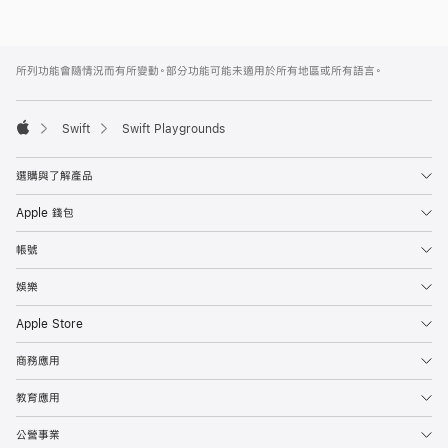
在
學
Apple
Footer
所列功能會隨情況而有所變動。部分功能可能未適用於所有地區或所有語言。
校
教
導

Swift
Swift Playgrounds
Apple
程
式
選購與了解產品
碼
Apple 錢包
帳號
娛樂
Apple Store
商務應用
教育應用
公營事業