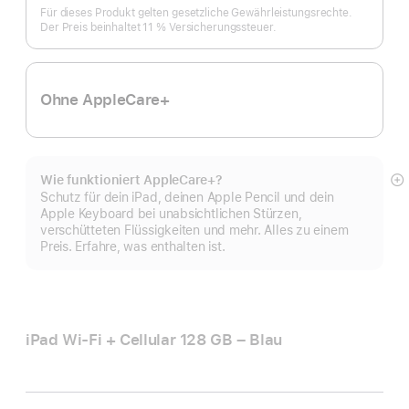
Für dieses Produkt gelten gesetzliche Gewährleistungs­rechte.
Der Preis beinhaltet 11 % Versicherungs­steuer.
Ohne AppleCare+
Wie funktioniert AppleCare+?
M
Schutz für dein iPad, deinen Apple Pencil und dein
a
Apple Keyboard bei unabsichtlichen Stürzen,
verschütteten Flüssigkeiten und mehr. Alles zu einem
Preis. Erfahre, was enthalten ist.
iPad Wi‑Fi + Cellular 128 GB – Blau