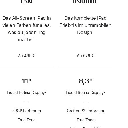
iPad
iPad mini
Das All‑Screen iPad in
Das komplette iPad
vielen Farben für alles,
Erlebnis im ultramobilen
was du jeden Tag
Design.
machst.
Ab 499 €
Ab 679 €
11"
8,3"
Liquid Retina Display
3
Liquid Retina Display
3
Fußnote
Fußnote
—
Keine
—
Keine
ProMotion
ProMotion
sRGB Farbraum
Großer P3 Farbraum
Technologie
Technologie
True Tone
True Tone