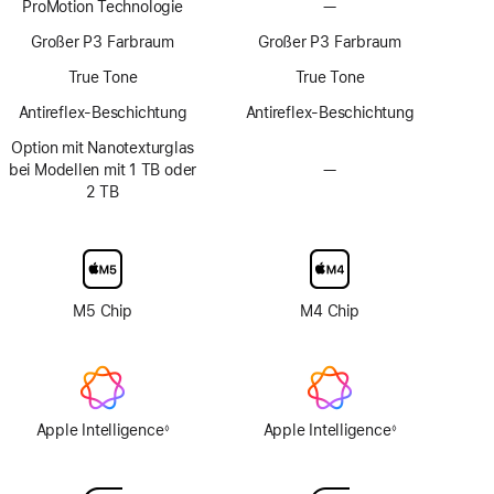
ProMotion Technologie
—
Keine
ProMotion
Großer P3 Farbraum
Großer P3 Farbraum
Technologie
True Tone
True Tone
Antireflex-Beschichtung
Antireflex-Beschichtung
Option mit Nanotexturglas
bei Modellen mit 1 TB oder
—
Keine
2 TB
Option
mit
Nanotexturglas
M5 Chip
M4 Chip
Apple Intelligence
Apple Intelligence
◊
◊
Fußnote
Fußnote