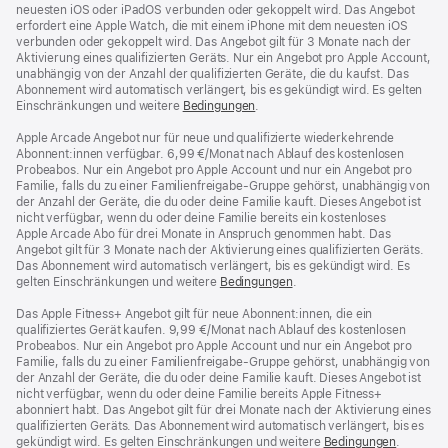
neuesten iOS oder iPadOS verbunden oder gekoppelt wird. Das Angebot
erfordert eine Apple Watch, die mit einem iPhone mit dem neuesten iOS
verbunden oder gekoppelt wird. Das Angebot gilt für 3 Monate nach der
Aktivierung eines qualifizierten Geräts. Nur ein Angebot pro Apple Account,
unabhängig von der Anzahl der qualifizierten Geräte, die du kaufst. Das
Abonnement wird automatisch verlängert, bis es gekündigt wird. Es gelten
Einschränkungen und weitere
Bedingungen
.
Apple Arcade Angebot nur für neue und qualifizierte wiederkehrende
Abonnent:innen verfügbar. 6,99 €/Monat nach Ablauf des kostenlosen
Probeabos. Nur ein Angebot pro Apple Account und nur ein Angebot pro
Familie, falls du zu einer Familienfreigabe-Gruppe gehörst, unabhängig von
der Anzahl der Geräte, die du oder deine Familie kauft. Dieses Angebot ist
nicht verfügbar, wenn du oder deine Familie bereits ein kostenloses
Apple Arcade Abo für drei Monate in Anspruch genommen habt. Das
Angebot gilt für 3 Monate nach der Aktivierung eines qualifizierten Geräts.
Das Abonnement wird automatisch verlängert, bis es gekündigt wird. Es
gelten Einschränkungen und weitere
Bedingungen
.
Das Apple Fitness+ Angebot gilt für neue Abonnent:innen, die ein
qualifiziertes Gerät kaufen. 9,99 €/Monat nach Ablauf des kostenlosen
Probeabos. Nur ein Angebot pro Apple Account und nur ein Angebot pro
Familie, falls du zu einer Familienfreigabe-Gruppe gehörst, unabhängig von
der Anzahl der Geräte, die du oder deine Familie kauft. Dieses Angebot ist
nicht verfügbar, wenn du oder deine Familie bereits Apple Fitness+
abonniert habt. Das Angebot gilt für drei Monate nach der Aktivierung eines
qualifizierten Geräts. Das Abonnement wird automatisch verlängert, bis es
gekündigt wird. Es gelten Einschränkungen und weitere
Bedingungen
.