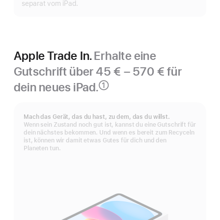
separat vom iPad.
Apple Trade In.
Erhalte eine
Gutschrift über 45 € – 570 € für
dein neues iPad.
①
Fußnote
Mach das Gerät, das du hast, zu dem, das du willst.
Wenn sein Zustand noch gut ist, kannst du eine Gutschrift für
dein nächstes bekommen. Und wenn es bereit zum Recyceln
ist, können wir damit etwas Gutes für dich und den
Planeten tun.