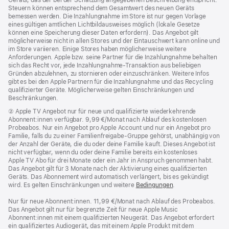
Geräts, das der bei der Schätzung angegebenen Beschreibung entspricht.
Steuern können entsprechend dem Gesamtwert des neuen Geräts
bemessen werden. Die Inzahlungnahme im Store ist nur gegen Vorlage
eines gültigen amtlichen Lichtbildausweises möglich (lokale Gesetze
können eine Speicherung dieser Daten erfordern). Das Angebot gilt
möglicherweise nicht in allen Stores und der Eintauschwert kann online und
im Store variieren. Einige Stores haben möglicherweise weitere
Anforderungen. Apple bzw. seine Partner für die Inzahlungnahme behalten
sich das Recht vor, jede Inzahlungnahme-Transaktion aus beliebigen
Gründen abzulehnen, zu stornieren oder einzuschränken. Weitere Infos
gibt es bei den Apple Partnern für die Inzahlungnahme und das Recycling
qualifizierter Geräte. Möglicherweise gelten Einschränkungen und
Beschränkungen.
Fußnote
② Apple TV Angebot nur für neue und qualifizierte wiederkehrende
Abonnent:innen verfügbar. 9,99 €/Monat nach Ablauf des kostenlosen
Probeabos. Nur ein Angebot pro Apple Account und nur ein Angebot pro
Familie, falls du zu einer Familienfreigabe-Gruppe gehörst, unabhängig von
der Anzahl der Geräte, die du oder deine Familie kauft. Dieses Angebot ist
nicht verfügbar, wenn du oder deine Familie bereits ein kostenloses
Apple TV Abo für drei Monate oder ein Jahr in Anspruch genommen habt.
Das Angebot gilt für 3 Monate nach der Aktivierung eines qualifizierten
Geräts. Das Abonnement wird automatisch verlängert, bis es gekündigt
wird. Es gelten Einschränkungen und weitere
Bedingungen
.
Nur für neue Abonnent:innen. 11,99 €/Monat nach Ablauf des Probeabos.
Das Angebot gilt nur für begrenzte Zeit für neue Apple Music
Abonnent:innen mit einem qualifizierten Neugerät. Das Angebot erfordert
ein qualifiziertes Audiogerät, das mit einem Apple Produkt mit dem