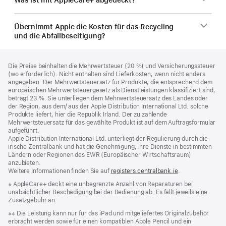
Übernimmt Apple die Kosten für das Recycling
und die Abfallbeseitigung?
Footer
Fußnoten
Die Preise beinhalten die Mehrwertsteuer (20 %) und Versicherungssteuer
(wo erforderlich). Nicht enthalten sind Lieferkosten, wenn nicht anders
angegeben. Der Mehrwertsteuersatz für Produkte, die entsprechend dem
europäischen Mehrwertsteuergesetz als Dienstleistungen klassifiziert sind,
beträgt 23 %. Sie unterliegen dem Mehrwertsteuersatz des Landes oder
der Region, aus dem/ aus der Apple Distribution International Ltd. solche
Produkte liefert, hier die Republik Irland. Der zu zahlende
Mehrwertsteuersatz für das gewählte Produkt ist auf dem Auftragsformular
aufgeführt.
Apple Distribution International Ltd. unterliegt der Regulierung durch die
irische Zentralbank und hat die Genehmigung, ihre Dienste in bestimmten
Ländern oder Regionen des EWR (Europäischer Wirtschaftsraum)
anzubieten.
Weitere Informationen finden Sie auf
registers.centralbank.ie
(Öffnet
.
ein
Fußnote
※ AppleCare+ deckt eine unbegrenzte Anzahl von Reparaturen bei
neues
unabsichtlicher Beschädigung bei der Bedienung ab. Es fällt jeweils eine
Fenster)
Zusatzgebühr an.
Fußnote
※※ Die Leistung kann nur für das iPad und mitgeliefertes Originalzubehör
erbracht werden sowie für einen kompatiblen Apple Pencil und ein