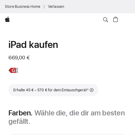
Store Business Home
Verlassen
Apple
iPad kaufen
669,00 €
Weitere
iPad
Infos,
Fußnote
Erhalte 45 € – 570 € für dein Eintauschgerät
①
Farben.
Wähle die, die dir am besten
gefällt.