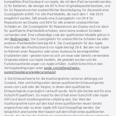
kompatibles iPad Keyboard von Apple, die mit dem iPad verwendet werden,
(i) für Batterien, die weniger als 80 % ihrer Originalkapazität besitzen, und
für (ii) Reparaturen bei unabsichtlicher Beschädigung, für die jeweils eine
Zusatzgebühr anfällt. Für alle iPad Modelle, die nach dem 1. Mai 2024
eingeführt wurden, fällt jeweils eine Zusatzgebühr von 29 € für
Reparaturen am Display und 99 € für alle anderen unabsichtlichen
Schäden an. Die Zusatzgebühr für Reparaturen am Display wird nur dann
für qualifizierte iPad Modelle erhoben, wenn keine anderen Schäden
vorhanden sind. Eine vollständige Liste der qualifizierten Modelle gibt es in
den
Bedingungen
. Die Zusatzgebühr für unabsichtliche Schäden bei allen
anderen iPad Modellen beträgt 49 €. Die Zusatzgebühr für den Apple
Pencil oder das iPad Keyboard von Apple beträgt 29 €. Bei den von Apple
im Rahmen einer Reparatur oder eines Austauschs bereitgestellten
Ersatzteilen oder ‑geräten kann es sich um neue oder bereits verwendete
Originalprodukte von Apple handeln, die getestet wurden und die
Funktions­anforderungen von Apple erfüllen. Ausführliche Infos in den
Vertragsbedingungen unter
apple.com/at/legal/sales-
support/applecare/applecareplus/at
.
Fußnote
① Die Eintauschwerte für die Inzahlungnahme variieren abhängig von
Zustand, Alter und Konfiguration deines qualifizierten Eintauschgeräts
sowie vom Land oder der Region, in denen dein qualifiziertes
Eintauschgerät ursprünglich verkauft wurde. Nicht alle Geräte sind für eine
Gutschrift qualifiziert. Du musst für den Erhalt einer Gutschrift oder Apple
Gift Card durch Inzahlungnahme volljährig sein. Der Wert der
Inzahlungnahme kann auf den Kauf eines qualifizierten neuen Geräts
angerechnet oder zu einer Apple Gift Card hinzugefügt werden. Der
tatsächlich anerkannte Wert basiert auf dem Erhalt eines qualifizierten