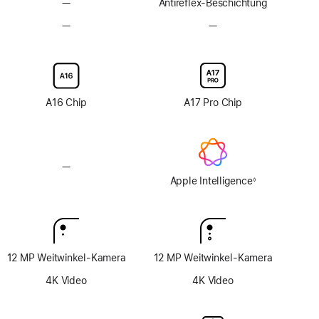
—
Keine
Antireflex-Beschichtung
Antireflex-
—
Keine
—
Keine
Beschichtung
Option
Option
mit
mit
Nanotexturglas
Nanotexturglas
A16 Chip
A17 Pro Chip
—
Keine
Apple
Apple Intelligence
◊
Fußnote
Intelligence
12 MP Weitwinkel-Kamera
12 MP Weitwinkel-Kamera
4K Video
4K Video