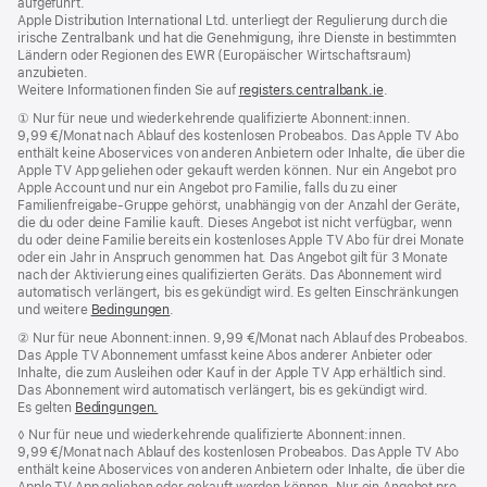
aufgeführt.
Apple Distribution International Ltd. unterliegt der Regulierung durch die
irische Zentralbank und hat die Genehmigung, ihre Dienste in bestimmten
Ländern oder Regionen des EWR (Europäischer Wirtschaftsraum)
anzubieten.
Weitere Informationen finden Sie auf
registers.centralbank.ie
(Öffnet
.
ein
Fußnote
① Nur für neue und wiederkehrende qualifizierte Abonnent:innen.
neues
9,99 €/Monat nach Ablauf des kostenlosen Probeabos. Das Apple TV Abo
Fenster)
enthält keine Aboservices von anderen Anbietern oder Inhalte, die über die
Apple TV App geliehen oder gekauft werden können. Nur ein Angebot pro
Apple Account und nur ein Angebot pro Familie, falls du zu einer
Familienfreigabe-Gruppe gehörst, unabhängig von der Anzahl der Geräte,
die du oder deine Familie kauft. Dieses Angebot ist nicht verfügbar, wenn
du oder deine Familie bereits ein kostenloses Apple TV Abo für drei Monate
oder ein Jahr in Anspruch genommen hat. Das Angebot gilt für 3 Monate
nach der Aktivierung eines qualifizierten Geräts. Das Abonnement wird
automatisch verlängert, bis es gekündigt wird. Es gelten Einschränkungen
und weitere
Bedingungen
.
Fußnote
② Nur für neue Abonnent:innen. 9,99 €/Monat nach Ablauf des Probeabos.
Das Apple TV Abonnement umfasst keine Abos anderer Anbieter oder
Inhalte, die zum Ausleihen oder Kauf in der Apple TV App erhältlich sind.
Das Abonnement wird automatisch verlängert, bis es gekündigt wird.
Es gelten
Bedingungen.
Fußnote
◊ Nur für neue und wiederkehrende qualifizierte Abonnent:innen.
9,99 €/Monat nach Ablauf des kostenlosen Probeabos. Das Apple TV Abo
enthält keine Aboservices von anderen Anbietern oder Inhalte, die über die