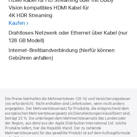
HDMI Kabel für HD Streaming oder mit Dolby
Vision kompatibles HDMI Kabel für
4K HDR Streaming
Kaufen
Drahtloses Netzwerk oder Ethernet über Kabel (nur
128 GB Modell)
Internet-Breitbandverbindung (hierfür können
Gebühren anfallen)
Footer
Fußnoten
Die Preise beinhalten die Mehrwertsteuer (20 %) und Versicherungssteuer
(wo erforderlich). Nicht enthalten sind Lieferkosten, wenn nicht anders
angegeben. Der Mehrwertsteuersatz für Produkte, die entsprechend dem
europäischen Mehrwertsteuergesetz als Dienstleistungen klassifiziert sind,
beträgt 23 %. Sie unterliegen dem Mehrwertsteuersatz des Landes oder
der Region, aus dem/ aus der Apple Distribution International Ltd. solche
Produkte liefert, hier die Republik Irland. Der zu zahlende
Mehrwertsteuersatz für das gewählte Produkt ist auf dem Auftragsformular