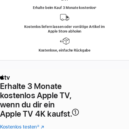
Erhalte beim Kauf 3 Monate kostenlos
◊
Fußnote
Kostenlos liefern lassen oder vorrätige Artikel im
Apple Store abholen
Kostenlose, einfache Rückgabe
Erhalte 3 Monate
kostenlos Apple TV,
wenn du dir ein
Apple TV 4K kaufst.
①
Fußnote
Kostenlos testen
Apple TV+
Fußnote
②