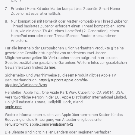
iOS 17.
Fußnote
7.
Erfordert HomeKit oder Matter kompatibles Zubehör. Smart Home
Zubehör ist separat erhältlich.
Fußnote
8.
Nur kompatibel mit HomeKit oder Matter kompatiblem Thread Zubehör.
Thread basiertes Zubehör erfordert einen Thread kompatiblen Home
Hub, wie ein Apple TV 4K, einen HomePod (2. Generation), einen
HomePod mini oder einen Thread Border-Router eines anderen
Anbieters.
Für alle innerhalb der Europäischen Union verkauften Produkte gilt eine
gesetzliche Gewährleistungsfrist von mindestens zwei Jahren.
Möglicherweise gelten für Verbraucher:innen aufgrund ihrer lokalen
Gesetze zusätzliche gesetzliche Garantien. Weitere Infos zur gesetzlichen
Gewährleistung findest du
hier
.
Sicherheits- und Warnhinweise zu diesem Produkt gibt es Apple TV
Benutzerhandbuch:
https://support.apple.com/de-
at/guide/tv/welcome/tvos
(öffnet
ein
Hersteller: Apple Inc., One Apple Park Way, Cupertino, CA 95014, USA.
neues
Verantwortliche Person in der EU: Apple Distribution International Limited,
Fenster)
Hollyhill Industrial Estate, Hollyhill, Cork, Irland
apple.com
(öffnet
ein
Weitere Informationen zu den von Apple übernommenen Kosten für das
neues
Recycling und die Entsorgung von Altbatterien gibt es unter
Fenster)
regulatoryinfo.apple.com/regulation1542
(öffnet
ein
Die Dienste sind nicht in allen Ländern oder Regionen verfügbar.
neues