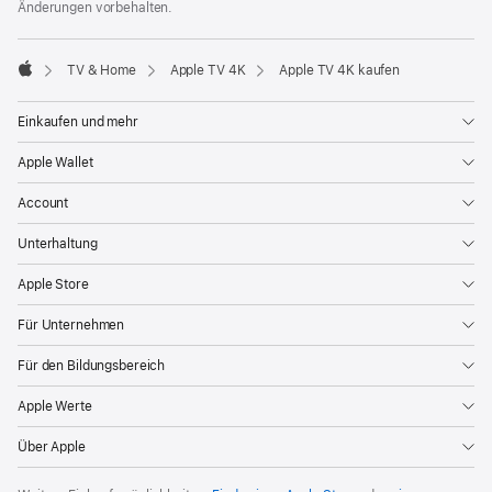
Änderungen vorbehalten.
Fenster)
TV & Home
Apple TV 4K
Apple TV 4K kaufen
Apple
Einkaufen und mehr
Apple Wallet
Account
Unterhaltung
Apple Store
Für Unternehmen
Für den Bildungsbereich
Apple Werte
Über Apple