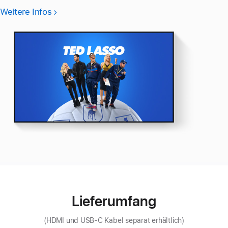
Fußnote
kostenlos
Weitere Infos
Weitere
testen
Infos
zu
Apple TV+
Lieferumfang
(HDMI und USB-C Kabel separat erhältlich)