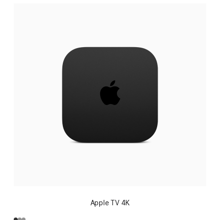
Apple TV 4K
F