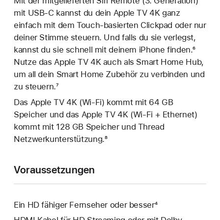
Mit der mitgelieferten Siri Remote (3. Generation)
mit USB‑C kannst du dein Apple TV 4K ganz
einfach mit dem Touch-basierten Clickpad oder nur
deiner Stimme steuern. Und falls du sie verlegst,
kannst du sie schnell mit deinem iPhone finden.
6
Fußnote
Nutze das Apple TV 4K auch als Smart Home Hub,
um all dein Smart Home Zubehör zu verbinden und
zu steuern.
7
Fußnote
Das Apple TV 4K (Wi-Fi) kommt mit 64 GB
Speicher und das Apple TV 4K (Wi‑Fi + Ethernet)
kommt mit 128 GB Speicher und Thread
Netzwerkunterstützung.
8
Fußnote
Voraussetzungen
Ein HD fähiger Fernseher oder besser
4
Fußnote