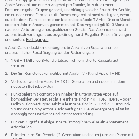
Apple TV App geliehen oder gekauft werden können. Nur ein Angebot pro
Apple Account und nur ein Angebot pro Familie, falls du zu einer
Familienfreigabe-Gruppe gehörst, unabhängig von der Anzahl der Geräte,
die du oder deine Familie kauft. Dieses Angebot ist nicht verfügbar, wenn
du oder deine Familie bereits ein kostenloses Apple TV Abo für drei Monate
oder ein Jahr in Anspruch genommen hat. Das Angebot gilt für 3 Monate
nach der Aktivierung eines qualifizierten Geräts. Das Abonnement wird
automatisch verlängert, bis es gekündigt wird. Es gelten Einschränkungen
und weitere
Bedingungen
.
Fußnote
※ AppleCare+ deckt eine unbegrenzte Anzahl von Reparaturen bei
unabsichtlicher Beschädigung bei der Bedienung ab.
Fußnote
1.
1 GB = 1 Milliarde Byte, die tatsächlich formatierte Kapazität ist
geringer.
Fußnote
2.
Die Siri Remote ist kompatibel mit Apple TV 4K und Apple TV HD.
Fußnote
3.
Verfügbar auf dem Apple TV 4K (2. Generation und neuer) mit dem
neuesten Betriebssystem.
Fußnote
4.
Funktioniert mit kompatiblen Inhalten in unterstützten Apps auf
kompatiblen Geräten. Nicht alle Inhalte sind in 4K, HDR, HDR10+ oder
Dolby Vision verfügbar. Nicht alle Inhalte sind in 5.1 und 7.1 Surround-
Sound oder Dolby Atmos Audio verfügbar. Die Wiedergabequalität ist
abhängig von Hardware und Internetverbindung.
Fußnote
5.
Für den Zugriff auf einige Inhalte ist möglicherweise ein Abonnement
erforderlich.
Fußnote
6.
Erfordert eine Siri Remote (2. Generation und neuer) und ein iPhone mit