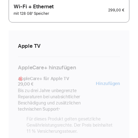
Wi-Fi + Ethernet
299,00 €
mit 128 GB
1
Speicher
Fußnote
Apple TV
AppleCare+ hinzufügen
AppleCare+ für Apple TV
AppleC
Hinzufügen
29,00 €
für
Bis zu drei Jahre unbegrenzte
Reparaturen bei unabsichtlicher
Apple 
Beschädigung und zusätzlichen
technischen Support
※
Fußnote
Für dieses Produkt gelten gesetzliche
Gewährleistungs­rechte. Der Preis beinhaltet
11 % Versicherungs­steuer.