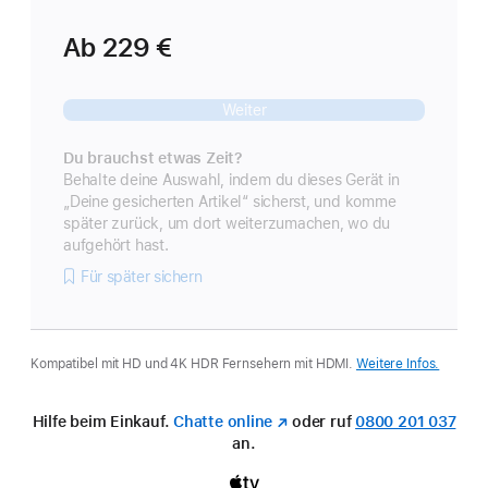
Ab
229 €
Weiter
Du brauchst etwas Zeit?
Behalte deine Auswahl, indem du dieses Gerät in
„Deine gesicherten Artikel“ sicherst, und komme
später zurück, um dort weiterzumachen, wo du
aufgehört hast.
Für später sichern
Kompatibel mit HD und 4K HDR Fernsehern mit HDMI.
Weitere Infos.
Hilfe beim Einkauf.
Chatte online
(Öffnet
oder ruf
0800 201 037
an.
ein
neues
Fenster)